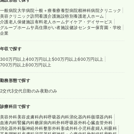
一般病院
大学病院
一般＋療養
療養型病院
精神科病院
クリニック
美容クリニック
訪問看護
介護施設
特別養護老人ホーム
介護老人保健施設
有料老人ホーム
デイケア・デイサービス
グループホーム
サ高住
障がい者施設
健診センター
保育園・学校
企業
年収で探す
300万円以上
400万円以上
500万円以上
600万円以上
700万円以上
800万円以上
勤務形態で探す
2交代
3交代
日勤のみ
夜勤のみ
診療科目で探す
美容外科
美容皮膚科
内科
呼吸器内科
消化器内科
循環器内科
血液内科
腎臓内科
糖尿病内科
外科
呼吸器外科
心臓血管外科
消化器外科
脳神経外科
整形外科
形成外科
小児科
産婦人科
眼科
耳鼻咽喉科
皮膚科
泌尿器科
精神科・心療内科
放射線科
麻酔科