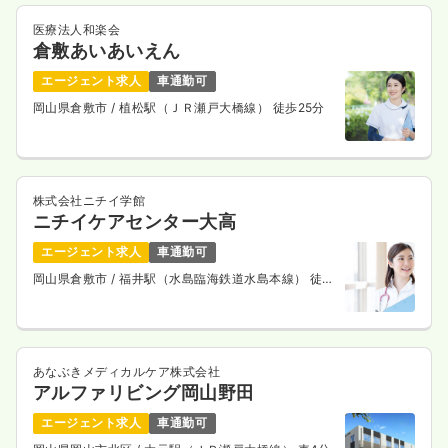
医療法人和楽会
倉敷あいあいえん
エージェント求人
車通勤可
岡山県倉敷市
/ 植松駅（ＪＲ瀬戸大橋線） 徒歩25分
株式会社ニチイ学館
ニチイケアセンター大高
エージェント求人
車通勤可
岡山県倉敷市
/ 福井駅（水島臨海鉄道水島本線） 徒歩
10分
あなぶきメディカルケア株式会社
アルファリビング岡山野田
エージェント求人
車通勤可