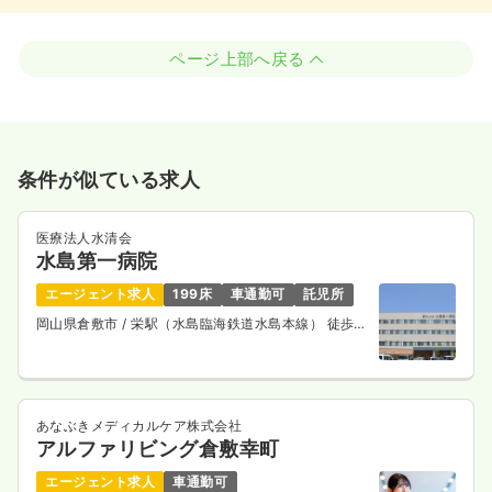
ページ上部へ戻る
条件が似ている求人
医療法人水清会
水島第一病院
エージェント求人
199床
車通勤可
託児所
岡山県倉敷市
/ 栄駅（水島臨海鉄道水島本線） 徒歩
13分
あなぶきメディカルケア株式会社
アルファリビング倉敷幸町
エージェント求人
車通勤可