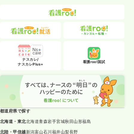
ナスカレ/
看護roo!国試
ナスカレPlus+
都道府県で探す
北海道・東北
北海道
青森
岩手
宮城
秋田
山形
福島
北陸・甲信越
新潟
富山
石川
福井
山梨
長野