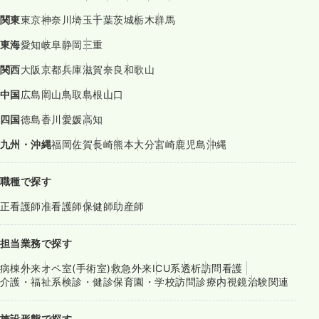
関東
東京
神奈川
埼玉
千葉
茨城
栃木
群馬
東海
愛知
岐阜
静岡
三重
関西
大阪
京都
兵庫
滋賀
奈良
和歌山
中国
広島
岡山
鳥取
島根
山口
四国
徳島
香川
愛媛
高知
九州・沖縄
福岡
佐賀
長崎
熊本
大分
宮崎
鹿児島
沖縄
職種で探す
正看護師
准看護師
保健師
助産師
担当業務で探す
病棟
外来
オペ室(手術室)
救急外来
ICU系
透析
訪問看護
介護・福祉系
検診・健診
保育園・学校
訪問診療
内視鏡
治験関連
施設形態で探す