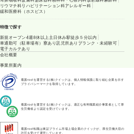
リウマチ科
リハビリテーション科
アレルギー科
緩和医療科（ホスピス）
特徴で探す
新規オープン
4週8休以上
土日休み
駅徒歩５分以内
車通勤可（駐車場有）
寮あり
託児所あり
ブランク・未経験可
電子カルテあり
会社概要
事業所案内
看護roo!を運営する(株)クイックは、個人情報保護に取り組む企業を示す
プライバシーマークを取得しています。
看護roo!を運営する(株)クイックは、適正な有料職業紹介事業者として厚
生労働省より認定を受けています。
看護roo!転職は東証プライム市場上場企業のクイックが、厚生労働大臣の
許可を受けて運営しています。