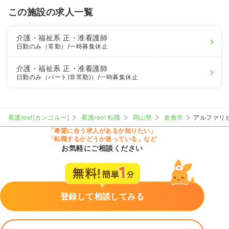
この施設の求人一覧
介護・福祉系
正・准看護師
日勤のみ（常勤）
/一時募集休止
介護・福祉系
正・准看護師
日勤のみ（パート(非常勤)）
/一時募集休止
看護roo![カンゴルー]
看護roo! 転職
岡山県
倉敷市
アルファリ
「希望に合う求人があるか知りたい」
「転職するかどうか迷っている」など
お気軽にご相談ください
登録して相談してみる