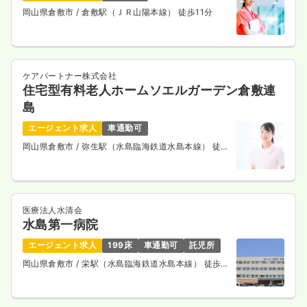
岡山県倉敷市
/ 倉敷駅（ＪＲ山陽本線） 徒歩11分
ケアパートナー株式会社
住宅型有料老人ホームソエルガーデン倉敷連
島
エージェント求人
車通勤可
岡山県倉敷市
/ 弥生駅（水島臨海鉄道水島本線） 徒歩
14分
医療法人水清会
水島第一病院
エージェント求人
199床
車通勤可
託児所
岡山県倉敷市
/ 栄駅（水島臨海鉄道水島本線） 徒歩
13分