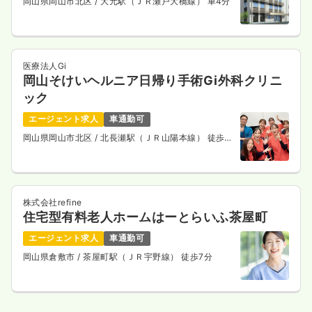
岡山県岡山市北区
/ 大元駅（ＪＲ瀬戸大橋線） 車4分
医療法人Gi
岡山そけいヘルニア日帰り手術Gi外科クリニ
ック
エージェント求人
車通勤可
岡山県岡山市北区
/ 北長瀬駅（ＪＲ山陽本線） 徒歩
10分
株式会社refine
住宅型有料老人ホームはーとらいふ茶屋町
エージェント求人
車通勤可
岡山県倉敷市
/ 茶屋町駅（ＪＲ宇野線） 徒歩7分