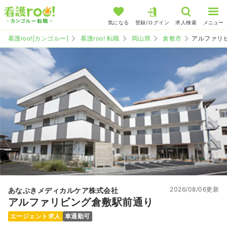
気になる
登録/ログイン
求人検索
メニュー
看護roo![カンゴルー]
看護roo! 転職
岡山県
倉敷市
アルファリ
2026/08/06更新
あなぶきメディカルケア株式会社
アルファリビング倉敷駅前通り
エージェント求人
車通勤可