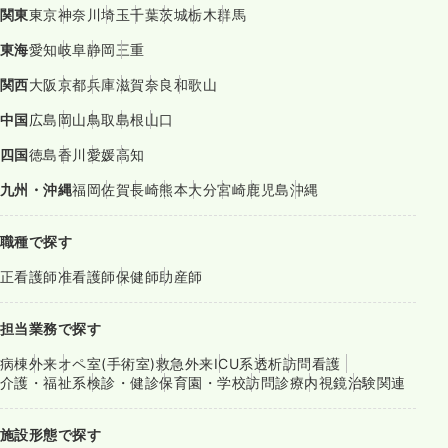
関東
東京
神奈川
埼玉
千葉
茨城
栃木
群馬
東海
愛知
岐阜
静岡
三重
関西
大阪
京都
兵庫
滋賀
奈良
和歌山
中国
広島
岡山
鳥取
島根
山口
四国
徳島
香川
愛媛
高知
九州・沖縄
福岡
佐賀
長崎
熊本
大分
宮崎
鹿児島
沖縄
職種で探す
正看護師
准看護師
保健師
助産師
担当業務で探す
病棟
外来
オペ室(手術室)
救急外来
ICU系
透析
訪問看護
介護・福祉系
検診・健診
保育園・学校
訪問診療
内視鏡
治験関連
施設形態で探す