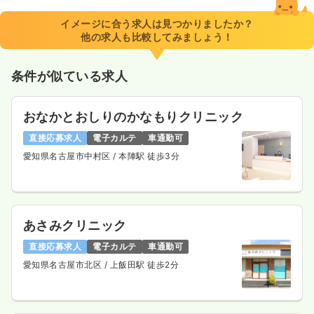
52.1〜60.3
給与
万円
/月
賞与3.5ヶ月
※一例
イメージに合う求人は見つかりましたか？
時間
8:30～17:30
他の求人も比較してみましょう！
4週8休以上
月給40万円以上可
条件が似ている求人
気になる
詳細を見る
おなかとおしりのかなもりクリニック
直接応募求人
電子カルテ
車通勤可
愛知県名古屋市中村区
/ 本陣駅 徒歩3分
あさみクリニック
直接応募求人
電子カルテ
車通勤可
愛知県名古屋市北区
/ 上飯田駅 徒歩2分