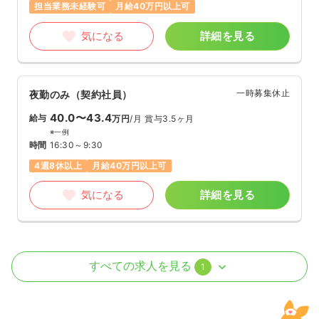
担当業務未経験可
月給40万円以上可
気になる
詳細を見る
一時募集休止
夜勤のみ（契約社員）
40.0〜43.4
給与
万円
/月
賞与3.5ヶ月
※一例
時間
16:30～9:30
4週8休以上
月給40万円以上可
気になる
詳細を見る
介護・福祉系
有料老人ホーム
正看護師 / 管理職
すべての求人を見る
1
一時募集休止
日勤のみ（契約社員）