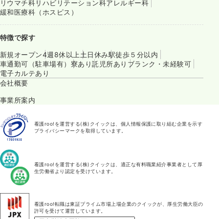
リウマチ科
リハビリテーション科
アレルギー科
緩和医療科（ホスピス）
特徴で探す
新規オープン
4週8休以上
土日休み
駅徒歩５分以内
車通勤可（駐車場有）
寮あり
託児所あり
ブランク・未経験可
電子カルテあり
会社概要
事業所案内
看護roo!を運営する(株)クイックは、個人情報保護に取り組む企業を示す
プライバシーマークを取得しています。
看護roo!を運営する(株)クイックは、適正な有料職業紹介事業者として厚
生労働省より認定を受けています。
看護roo!転職は東証プライム市場上場企業のクイックが、厚生労働大臣の
許可を受けて運営しています。