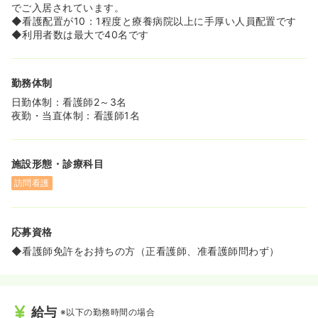
す。そんな医療依存度の高い方も受け入れ、サービスを提
でご入居されています。
供しています。今後更にニーズが高まる、緩和ケアに携わ
◆看護配置が10：1程度と療養病院以上に手厚い人員配置です
る事ができます。
◆利用者数は最大で40名です
◆株式会社アンビスの設立者は、医学博士で、研究および
医師として活動を行ってきました。また、これまでも、医
療法人や特別養護老人ホーム、介護老人保健施設を運営し
勤務体制
てきています。
日勤体制：看護師2～3名
夜勤・当直体制：看護師1名
施設形態・診療科目
訪問看護
応募資格
◆看護師免許をお持ちの方（正看護師、准看護師問わず）
給与
※以下の勤務時間の場合