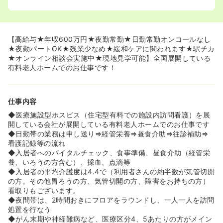
パートの働き方も可能です。
◆夜勤月5回で最低年収490万円から最大600万円まで支
給されます。株式会社さんでは珍しい経験年数に応じて給
与のご提示がございますよ♪
【高給与★年収600万円★夜勤常勤★日勤常勤オンコールなし
◆残業も5～10時間以内と委員会や係活動等もございませ
★夜勤パートOK★残業少なめ★緩和ケアに関われます★駅チカ
んのでプライベートと両立しながらお仕事可能ですよ♪
★オンライン相談会実施中★現地見学可能】全国展開している
有料老人ホームでのお仕事です！
≪未経験の方も多くご入職されています！≫
◆呼吸器の管理等対応されていない方でもご入職されてい
る方が多くご入職後は呼吸器の取り扱い方から丁寧にご説
仕事内容
明していただけるのでご安心ください♪
◆OJTの方がついていただきマンツーマンで指導していた
◆医療施設型ホスピス（住宅型有料での施設内訪問看護）を展
だける環境です。
開している会社が展開している有料老人ホームでのお仕事です
◆日勤帯の業務は申し送り⇒経管栄養⇒昼食介助⇒往診補助⇒
≪介護施設の中で珍しい、人員体制が手厚いです！≫
看護記録等の流れ
◆看護配置が10：1程度と他介護施設や療養病院以上に手
◆入居者へのバイタルチェック、食事準備、昼食介助（経管栄
厚い人員配置です。夜間帯も2～3名体制で安心で緊急時も
養、いろうの方含む）、採血、点滴等
提携の往診医の方へ連絡し対応方法を指示していただける
◆入居者の平均介護度は4.4で（利用者さんの約半数が気管切開
のでご安心ください。
の方。その他胃ろうの方、気管切開の方、障害をお持ちの方）
看取りもございます。
≪社会的貢献度の高いお仕事です！≫
◆夜間帯は、2時間おきにフロアをラウンドし、一人一人を訪問
◆高齢化が進む現代において、介護施設などは増えきまし
処置を行なう
たが、医療依存度によって入居制限のある施設もございま
◆がん末期や神経難病など、医療区分4、5あたりの方がメイン