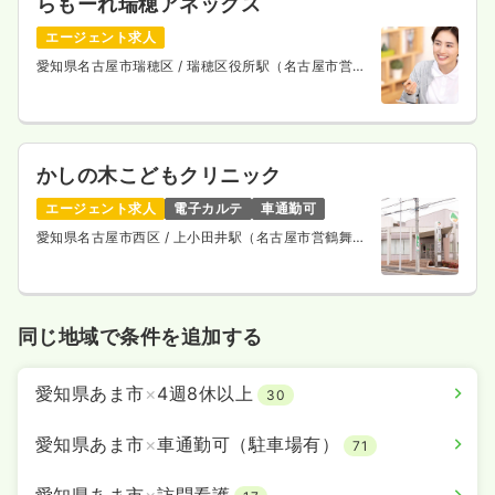
らもーれ瑞穂アネックス
エージェント求人
愛知県名古屋市瑞穂区
/ 瑞穂区役所駅（名古屋市営桜
通線） 徒歩4分
かしの木こどもクリニック
エージェント求人
電子カルテ
車通勤可
愛知県名古屋市西区
/ 上小田井駅（名古屋市営鶴舞
線） バス8分
同じ地域で条件を追加する
愛知県あま市
×
4週8休以上
30
愛知県あま市
×
車通勤可（駐車場有）
71