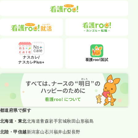
ナスカレ/
看護roo!国試
ナスカレPlus+
都道府県で探す
北海道・東北
北海道
青森
岩手
宮城
秋田
山形
福島
北陸・甲信越
新潟
富山
石川
福井
山梨
長野