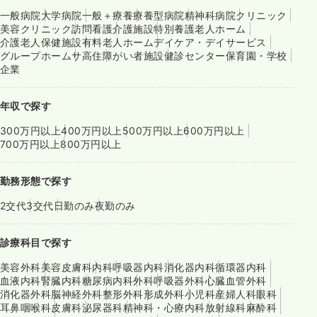
一般病院
大学病院
一般＋療養
療養型病院
精神科病院
クリニック
美容クリニック
訪問看護
介護施設
特別養護老人ホーム
介護老人保健施設
有料老人ホーム
デイケア・デイサービス
グループホーム
サ高住
障がい者施設
健診センター
保育園・学校
企業
年収で探す
300万円以上
400万円以上
500万円以上
600万円以上
700万円以上
800万円以上
勤務形態で探す
2交代
3交代
日勤のみ
夜勤のみ
診療科目で探す
美容外科
美容皮膚科
内科
呼吸器内科
消化器内科
循環器内科
血液内科
腎臓内科
糖尿病内科
外科
呼吸器外科
心臓血管外科
消化器外科
脳神経外科
整形外科
形成外科
小児科
産婦人科
眼科
耳鼻咽喉科
皮膚科
泌尿器科
精神科・心療内科
放射線科
麻酔科