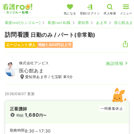
気になる
登録/ログイン
求人検索
メニュー
看護roo![カンゴルー]
看護roo! 転職
愛知県
あま市
医心館あま
訪問看護
日勤のみ / パート(非常勤)
エージェント求人
時給1,600円以上可
株式会社アンビス
施設情報
医心館あま
愛知県あま市 / 七宝駅 車5分
2026/08/07 更新
正看護師
一時募集休止
1,680
時給
円〜
勤務時間
8:30～17:30