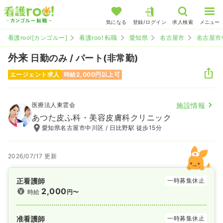
気になる
登録/ログイン
求人検索
メニュー
看護roo![カンゴルー]
看護roo! 転職
愛知県
名古屋市
名古屋市
外来
日勤のみ / パート(非常勤)
エージェント求人
時給2,000円以上可
医療法人東雲会
施設情報
あつた皮ふ科・美容皮膚科クリニック
愛知県名古屋市中川区 / 日比野駅 徒歩15分
2026/07/17 更新
正看護師
一時募集休止
2,000
時給
円〜
准看護師
一時募集休止