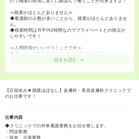
ので職場の環境に直ぐに馴染んで働くことが出来ますよ！
≪残業がほとんどありません≫
◆看護師の人数が多いことから、残業がほとんどありませ
ん。
◆残業時間は月平均3時間なのでプライベートとの両立が
しやすいです！
≪人間関係がいいクリニックです≫
◆働いている看護師様は20代～50代まで幅広くいらっし
ゃいます。みなさんとてもフレンドリーで仲がいいです♪
続きを読む
≪しっかり教育していただけます≫
◆入職後2ヶ月は先輩がついて手厚く教育してくださいま
す。入職するほとんどが皮膚科・美容皮膚科未経験の方で
すので、困った事があったら何でもすぐに聞ける環境なの
【日祝休み★残業ほぼなし】皮膚科・美容皮膚科クリニックで
で、中途で入職しても安心です。
のお仕事です！
仕事内容
◆クリニックでの外来看護業務をお任せ致します。
・問診業務
・採血、点滴業務