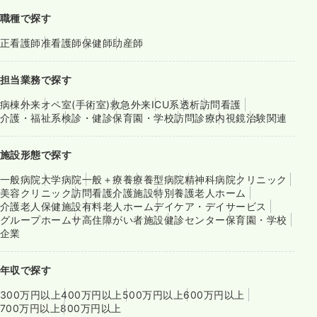
職種で探す
正看護師
准看護師
保健師
助産師
担当業務で探す
病棟
外来
オペ室(手術室)
救急外来
ICU系
透析
訪問看護
介護・福祉系
検診・健診
保育園・学校
訪問診療
内視鏡
治験関連
施設形態で探す
一般病院
大学病院
一般＋療養
療養型病院
精神科病院
クリニック
美容クリニック
訪問看護
介護施設
特別養護老人ホーム
介護老人保健施設
有料老人ホーム
デイケア・デイサービス
グループホーム
サ高住
障がい者施設
健診センター
保育園・学校
企業
年収で探す
300万円以上
400万円以上
500万円以上
600万円以上
700万円以上
800万円以上