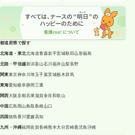
都道府県で探す
北海道・東北
北海道
青森
岩手
宮城
秋田
山形
福島
北陸・甲信越
新潟
富山
石川
福井
山梨
長野
関東
東京
神奈川
埼玉
千葉
茨城
栃木
群馬
東海
愛知
岐阜
静岡
三重
関西
大阪
京都
兵庫
滋賀
奈良
和歌山
中国
広島
岡山
鳥取
島根
山口
四国
徳島
香川
愛媛
高知
九州・沖縄
福岡
佐賀
長崎
熊本
大分
宮崎
鹿児島
沖縄