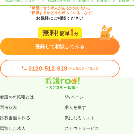
看護roo![カンゴルー]
看護roo! 転職
愛知県
名古屋市
名古屋市
「希望に合う求人があるか知りたい」
「転職するかどうか迷っている」など
お気軽にご相談ください
登録して相談してみる
0120-512-919
平日9:00～18:00
看護roo!転職とは
Myページ
選考状況
求人を探す
応募書類を作る
気になるリスト
閲覧した求人
スカウトサービス