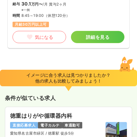
30.1
給与
万円〜
/月
賞与2ヶ月
※一例
時間
8:45～19:00
（休憩120分）
月給30万円以上可
気になる
詳細を見る
イメージに合う求人は見つかりましたか？
他の求人も比較してみましょう！
条件が似ている求人
徳重はりがや循環器内科
直接応募求人
電子カルテ
車通勤可
愛知県名古屋市緑区
/ 徳重駅 徒歩5分