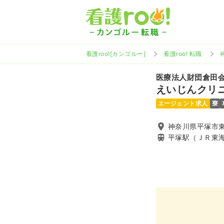
看護roo![カンゴルー]
看護roo! 転職
医療法人財団倉田
えいじんクリ
エージェント求人
寮
神奈川県平塚市東真
平塚駅（ＪＲ東