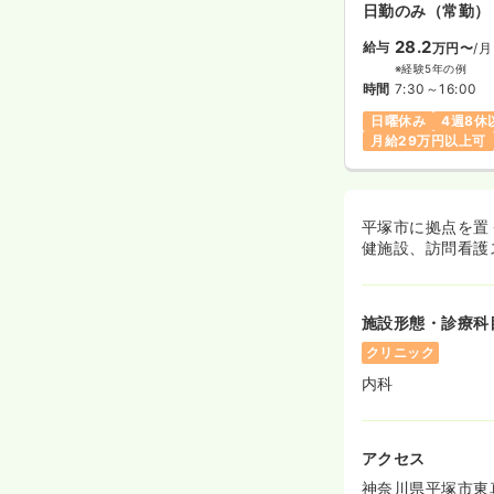
日勤のみ（常勤）
28.2
給与
万円〜
/月
※経験5年の例
時間
7:30～16:00
日曜休み
4週8休
月給29万円以上可
平塚市に拠点を置
健施設、訪問看護
施設形態・診療科
クリニック
内科
アクセス
神奈川県平塚市東真