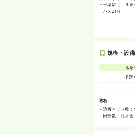
平塚駅（ＪＲ東
バス21分
規模・設
救急
指定
透析
透析ベッド数：
回転数：月水金: