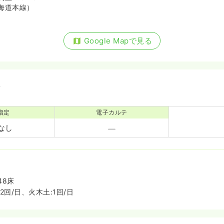
海道本線）
Google Mapで見る
備
指定
電子カルテ
なし
48床
2回/日、火木土:1回/日