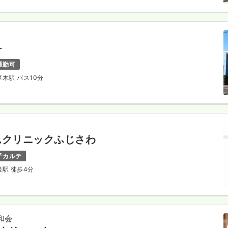
科
通勤可
本厚木駅 バス10分
ムクリニックふじさわ
子カルテ
長後駅 徒歩4分
和会