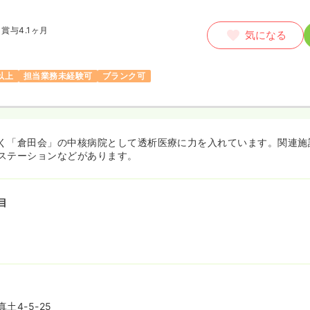
賞与4.1ヶ月
気になる
以上
担当業務未経験可
ブランク可
く「倉田会」の中核病院として透析医療に力を入れています。関連施
ステーションなどがあります。
目
土4-5-25