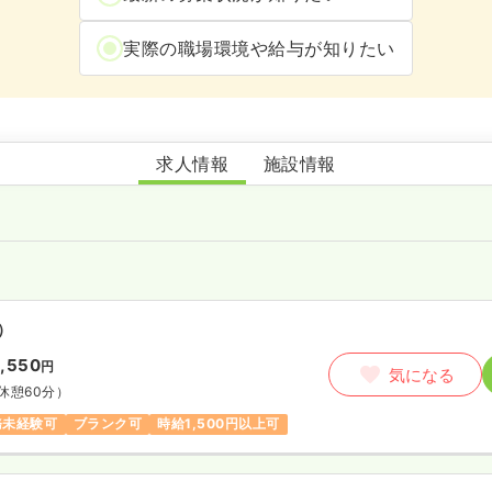
実際の職場環境や給与が知りたい
えいじんクリニック
求人情報
施設情報
）
1,550
円
気になる
休憩60分）
務未経験可
ブランク可
時給1,500円以上可