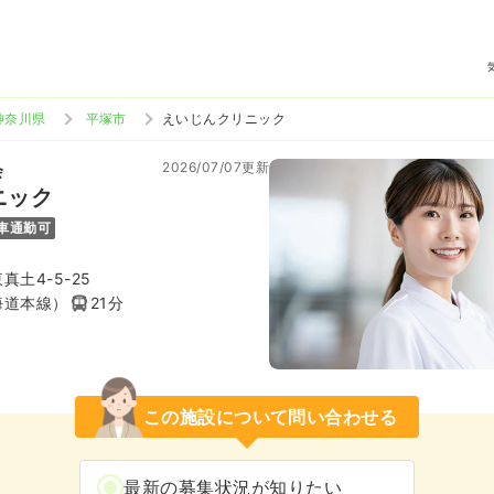
神奈川県
平塚市
えいじんクリニック
2026/07/07更新
会
ニック
車通勤可
土4-5-25
海道本線）
21分
この施設について問い合わせる
最新の募集状況が知りたい