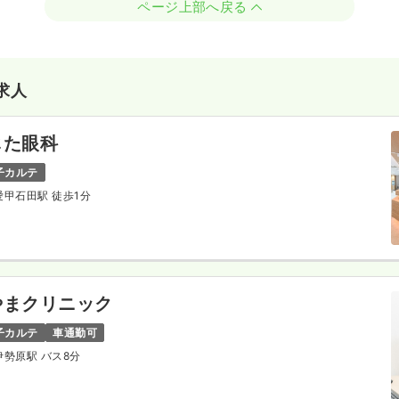
ページ上部へ戻る
求人
じた眼科
子カルテ
 愛甲石田駅 徒歩1分
やまクリニック
子カルテ
車通勤可
 伊勢原駅 バス8分