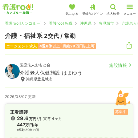
気になる
登録/ログイン
求人検索
メニュー
看護roo![カンゴルー]
看護roo! 転職
沖縄県
豊見城市
介護老人
介護・福祉系
2交代 / 常勤
エージェント求人
4週8休以上
月給29万円以上可
医療法人おもと会
施設情報
介護老人保健施設 はまゆう
沖縄県豊見城市
2026/08/07 更新
正看護師
募集中
29.6
賞与 4ヶ月
万円
/月
447
万円
/年
※経験20年の例