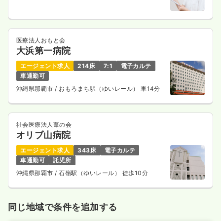
医療法人おもと会
大浜第一病院
エージェント求人
214床
7:1
電子カルテ
車通勤可
沖縄県那覇市
/ おもろまち駅（ゆいレール） 車14分
社会医療法人葦の会
オリブ山病院
エージェント求人
343床
電子カルテ
車通勤可
託児所
沖縄県那覇市
/ 石嶺駅（ゆいレール） 徒歩10分
同じ地域で条件を追加する