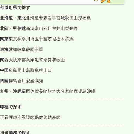
都道府県で探す
北海道・東北
北海道
青森
岩手
宮城
秋田
山形
福島
北陸・甲信越
新潟
富山
石川
福井
山梨
長野
関東
東京
神奈川
埼玉
千葉
茨城
栃木
群馬
東海
愛知
岐阜
静岡
三重
関西
大阪
京都
兵庫
滋賀
奈良
和歌山
中国
広島
岡山
鳥取
島根
山口
四国
徳島
香川
愛媛
高知
九州・沖縄
福岡
佐賀
長崎
熊本
大分
宮崎
鹿児島
沖縄
職種で探す
正看護師
准看護師
保健師
助産師
担当業務で探す