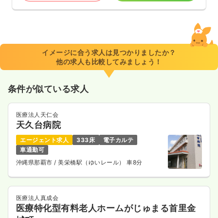
イメージに合う求人は見つかりましたか？
他の求人も比較してみましょう！
条件が似ている求人
医療法人天仁会
天久台病院
エージェント求人
333床
電子カルテ
車通勤可
沖縄県那覇市
/ 美栄橋駅（ゆいレール） 車8分
医療法人真成会
医療特化型有料老人ホームがじゅまる首里金