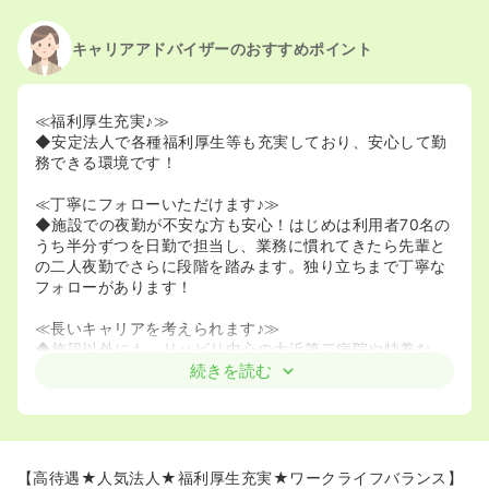
キャリアアドバイザーのおすすめポイント
≪福利厚生充実♪≫
◆安定法人で各種福利厚生等も充実しており、安心して勤
務できる環境です！
≪丁寧にフォローいただけます♪≫
◆施設での夜勤が不安な方も安心！はじめは利用者70名の
うち半分ずつを日勤で担当し、業務に慣れてきたら先輩と
の二人夜勤でさらに段階を踏みます。独り立ちまで丁寧な
フォローがあります！
≪長いキャリアを考えられます♪≫
◆施設以外にも、リハビリ中心の大浜第二病院や特養な
ど、配属先も多くキャリアを長く考えることができます！
続きを読む
【高待遇★人気法人★福利厚生充実★ワークライフバランス】