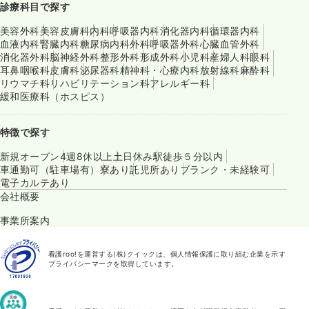
診療科目で探す
美容外科
美容皮膚科
内科
呼吸器内科
消化器内科
循環器内科
血液内科
腎臓内科
糖尿病内科
外科
呼吸器外科
心臓血管外科
消化器外科
脳神経外科
整形外科
形成外科
小児科
産婦人科
眼科
耳鼻咽喉科
皮膚科
泌尿器科
精神科・心療内科
放射線科
麻酔科
リウマチ科
リハビリテーション科
アレルギー科
緩和医療科（ホスピス）
特徴で探す
新規オープン
4週8休以上
土日休み
駅徒歩５分以内
車通勤可（駐車場有）
寮あり
託児所あり
ブランク・未経験可
電子カルテあり
会社概要
事業所案内
看護roo!を運営する(株)クイックは、個人情報保護に取り組む企業を示す
プライバシーマークを取得しています。