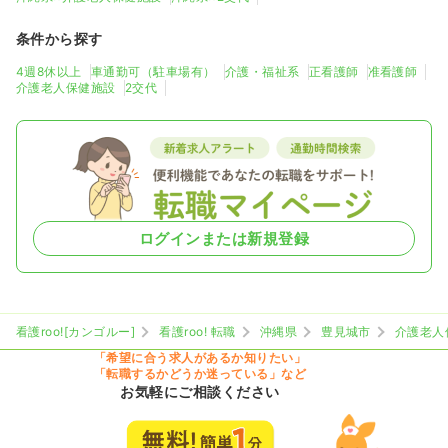
条件から探す
4週8休以上
車通勤可（駐車場有）
介護・福祉系
正看護師
准看護師
介護老人保健施設
2交代
ログインまたは新規登録
看護roo![カンゴルー]
看護roo! 転職
沖縄県
豊見城市
介護老人
「希望に合う求人があるか知りたい」
「転職するかどうか迷っている」など
お気軽にご相談ください