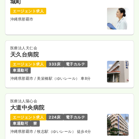
城町
エージェント求人
沖縄県那覇市
医療法人天仁会
天久台病院
エージェント求人
333床
電子カルテ
車通勤可
沖縄県那覇市
/ 美栄橋駅（ゆいレール） 車8分
医療法人陽心会
大道中央病院
エージェント求人
224床
電子カルテ
車通勤可
寮
沖縄県那覇市
/ 牧志駅（ゆいレール） 徒歩4分