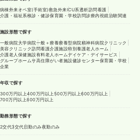
病棟
外来
オペ室(手術室)
救急外来
ICU系
透析
訪問看護
介護・福祉系
検診・健診
保育園・学校
訪問診療
内視鏡
治験関連
施設形態で探す
一般病院
大学病院
一般＋療養
療養型病院
精神科病院
クリニック
美容クリニック
訪問看護
介護施設
特別養護老人ホーム
介護老人保健施設
有料老人ホーム
デイケア・デイサービス
グループホーム
サ高住
障がい者施設
健診センター
保育園・学校
企業
年収で探す
300万円以上
400万円以上
500万円以上
600万円以上
700万円以上
800万円以上
勤務形態で探す
2交代
3交代
日勤のみ
夜勤のみ