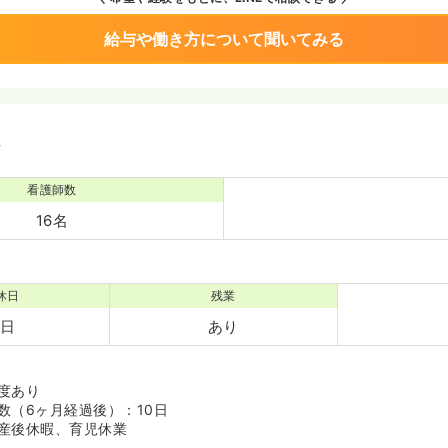
給与や働き方について聞いてみる
境
看護師数
16名
休日
残業
7日
あり
度あり
数（6ヶ月経過後）：10日
産後休暇、育児休業