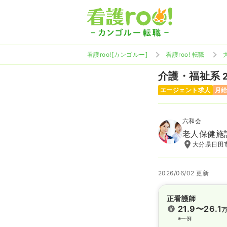
看護roo![カンゴルー]
看護roo! 転職
介護・福祉系
エージェント求人
月給
六和会
老人保健施
大分県日田
2026/06/02 更新
正看護師
21.9〜26.1
※一例