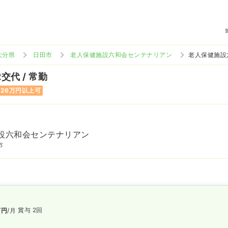
大分県
日田市
老人保健施設六和会センテナリアン
老人保健施設
2交代 / 常勤
26万円以上可
設六和会センテナリアン
市
賞与 2回
万円
/月