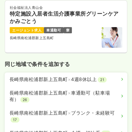
社会福祉法人青山会
特定施設入居者生活介護事業所グリーンケア
かみごとう
エージェント求人
車通勤可
寮
長崎県南松浦郡新上五島町
同じ地域で条件を追加する
長崎県南松浦郡新上五島町
×
4週8休以上
21
長崎県南松浦郡新上五島町
×
車通勤可（駐車場
有）
26
長崎県南松浦郡新上五島町
×
ブランク・未経験可
17