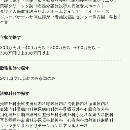
一般病院
大学病院
一般＋療養
療養型病院
精神科病院
クリニック
美容クリニック
訪問看護
介護施設
特別養護老人ホーム
介護老人保健施設
有料老人ホーム
デイケア・デイサービス
グループホーム
サ高住
障がい者施設
健診センター
保育園・学校
企業
年収で探す
300万円以上
400万円以上
500万円以上
600万円以上
700万円以上
800万円以上
勤務形態で探す
2交代
3交代
日勤のみ
夜勤のみ
診療科目で探す
美容外科
美容皮膚科
内科
呼吸器内科
消化器内科
循環器内科
血液内科
腎臓内科
糖尿病内科
外科
呼吸器外科
心臓血管外科
消化器外科
脳神経外科
整形外科
形成外科
小児科
産婦人科
眼科
耳鼻咽喉科
皮膚科
泌尿器科
精神科・心療内科
放射線科
麻酔科
リウマチ科
リハビリテーション科
アレルギー科