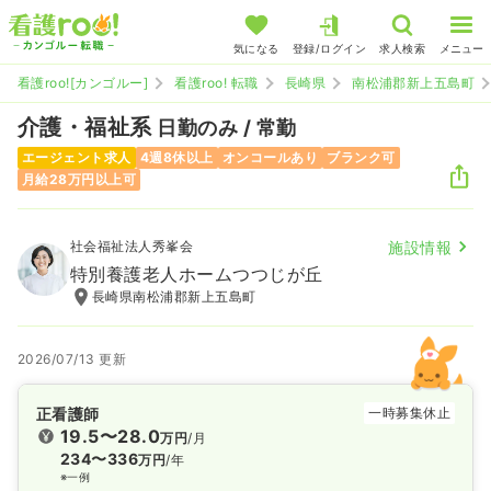
気になる
登録/ログイン
求人検索
メニュー
看護roo![カンゴルー]
看護roo! 転職
長崎県
南松浦郡新上五島町
介護・福祉系
日勤のみ / 常勤
エージェント求人
4週8休以上
オンコールあり
ブランク可
月給28万円以上可
社会福祉法人秀峯会
施設情報
特別養護老人ホームつつじが丘
長崎県南松浦郡新上五島町
2026/07/13 更新
正看護師
一時募集休止
19.5〜28.0
万円
/月
234〜336
万円
/年
※一例