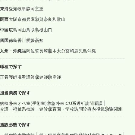
東海
愛知
岐阜
静岡
三重
関西
大阪
京都
兵庫
滋賀
奈良
和歌山
中国
広島
岡山
鳥取
島根
山口
四国
徳島
香川
愛媛
高知
九州・沖縄
福岡
佐賀
長崎
熊本
大分
宮崎
鹿児島
沖縄
職種で探す
正看護師
准看護師
保健師
助産師
担当業務で探す
病棟
外来
オペ室(手術室)
救急外来
ICU系
透析
訪問看護
介護・福祉系
検診・健診
保育園・学校
訪問診療
内視鏡
治験関連
施設形態で探す