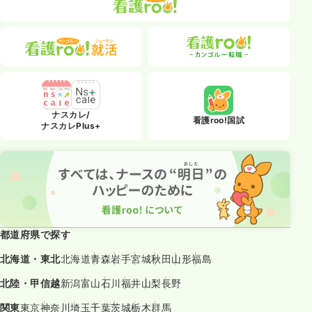
ナスカレ/
看護roo!国試
ナスカレPlus+
都道府県で探す
北海道・東北
北海道
青森
岩手
宮城
秋田
山形
福島
北陸・甲信越
新潟
富山
石川
福井
山梨
長野
関東
東京
神奈川
埼玉
千葉
茨城
栃木
群馬