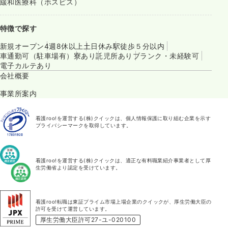
緩和医療科（ホスピス）
特徴で探す
新規オープン
4週8休以上
土日休み
駅徒歩５分以内
車通勤可（駐車場有）
寮あり
託児所あり
ブランク・未経験可
電子カルテあり
会社概要
事業所案内
看護roo!を運営する(株)クイックは、個人情報保護に取り組む企業を示す
プライバシーマークを取得しています。
看護roo!を運営する(株)クイックは、適正な有料職業紹介事業者として厚
生労働省より認定を受けています。
看護roo!転職は東証プライム市場上場企業のクイックが、厚生労働大臣の
許可を受けて運営しています。
厚生労働大臣許可27-ユ-020100