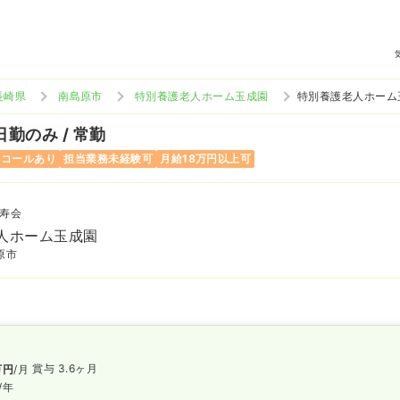
長崎県
南島原市
特別養護老人ホーム玉成園
特別養護老人ホーム
日勤のみ / 常勤
ンコールあり
担当業務未経験可
月給18万円以上可
寿会
人ホーム玉成園
原市
賞与 3.6ヶ月
万円
/月
/年