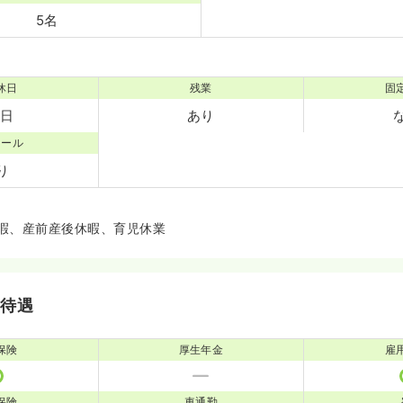
5名
休日
残業
固
5日
あり
コール
り
暇、産前産後休暇、育児休業
・待遇
保険
厚生年金
雇
保険
車通勤