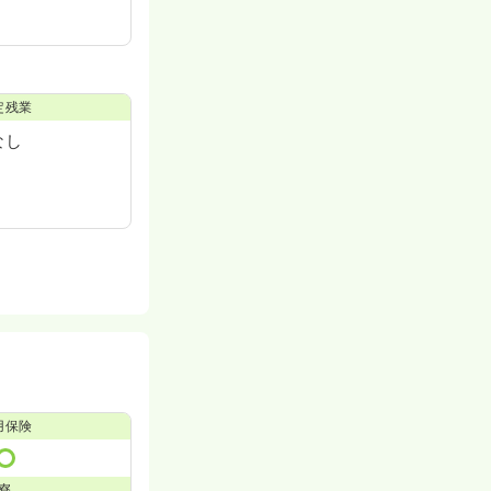
定残業
なし
用保険
寮