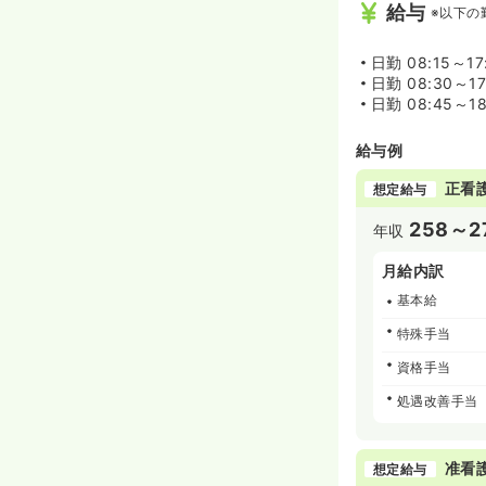
給与
※以下の
日勤
08:15～1
日勤
08:30～1
日勤
08:45～18
給与例
正看
想定給与
258～2
年収
月給内訳
基本給
特殊手当
資格手当
処遇改善手当
准看
想定給与