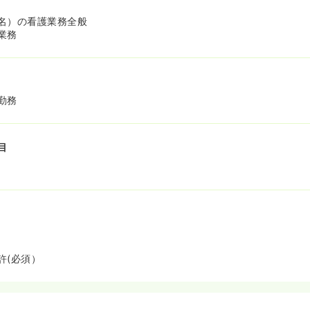
名）の看護業務全般
業務
勤務
目
許(必須）