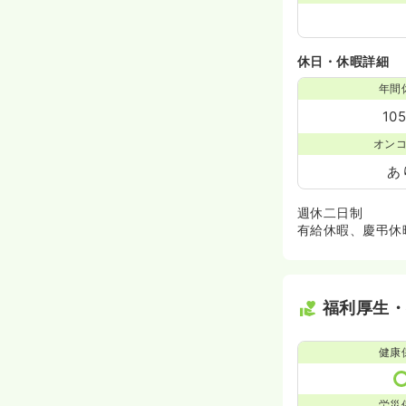
休日・休暇詳細
年間
10
オン
あ
週休二日制
有給休暇、慶弔休
福利厚生
健康
労災