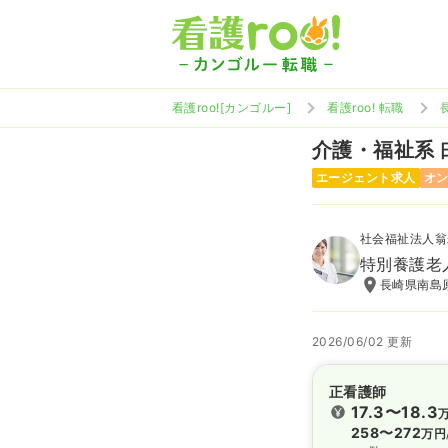
看護roo![カンゴルー]
看護roo! 転職
介護・福祉系
エージェント求人
オ
社会福祉法人翁
特別養護老
長崎県南島
2026/06/02 更新
正看護師
17.3〜18.3
258〜272
万円