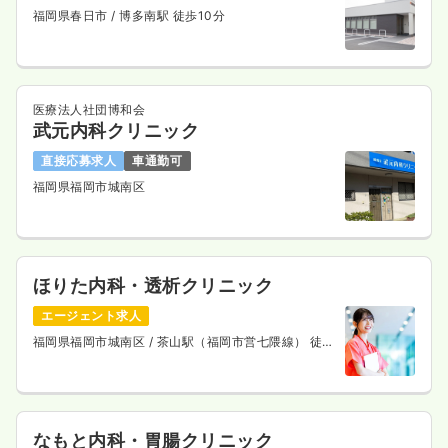
福岡県春日市
/ 博多南駅 徒歩10分
医療法人社団博和会
武元内科クリニック
直接応募求人
車通勤可
福岡県福岡市城南区
ほりた内科・透析クリニック
エージェント求人
福岡県福岡市城南区
/ 茶山駅（福岡市営七隈線） 徒歩
2分
なもと内科・胃腸クリニック