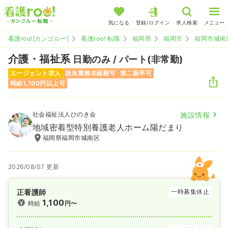
気になる
登録/ログイン
求人検索
メニュー
看護roo![カンゴルー]
看護roo! 転職
福岡県
福岡市
福岡市城南
介護・福祉系
日勤のみ / パート(非常勤)
エージェント求人
担当業務未経験可
第二新卒可
時給1,100円以上可
社会福祉法人ひのき会
施設情報
地域密着型特別養護老人ホーム陽だまり
福岡県福岡市城南区
2026/08/07 更新
正看護師
一時募集休止
1,100
時給
円〜