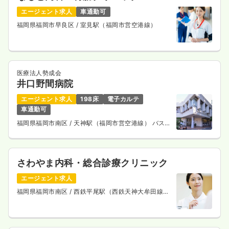
エージェント求人
車通勤可
福岡県福岡市早良区
/ 室見駅（福岡市営空港線）
医療法人勢成会
井口野間病院
エージェント求人
198床
電子カルテ
車通勤可
福岡県福岡市南区
/ 天神駅（福岡市営空港線） バス
25分
さわやま内科・総合診療クリニック
エージェント求人
福岡県福岡市南区
/ 西鉄平尾駅（西鉄天神大牟田線）
徒歩5分