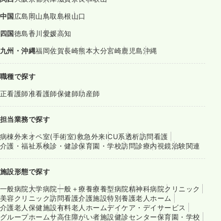
中国
広島
岡山
鳥取
島根
山口
四国
徳島
香川
愛媛
高知
九州・沖縄
福岡
佐賀
長崎
熊本
大分
宮崎
鹿児島
沖縄
職種で探す
正看護師
准看護師
保健師
助産師
担当業務で探す
病棟
外来
オペ室(手術室)
救急外来
ICU系
透析
訪問看護
介護・福祉系
検診・健診
保育園・学校
訪問診療
内視鏡
治験関連
施設形態で探す
一般病院
大学病院
一般＋療養
療養型病院
精神科病院
クリニック
美容クリニック
訪問看護
介護施設
特別養護老人ホーム
介護老人保健施設
有料老人ホーム
デイケア・デイサービス
グループホーム
サ高住
障がい者施設
健診センター
保育園・学校