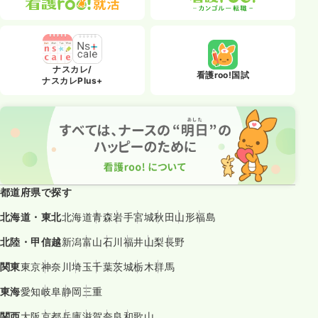
ナスカレ/
看護roo!国試
ナスカレPlus+
都道府県で探す
北海道・東北
北海道
青森
岩手
宮城
秋田
山形
福島
北陸・甲信越
新潟
富山
石川
福井
山梨
長野
関東
東京
神奈川
埼玉
千葉
茨城
栃木
群馬
東海
愛知
岐阜
静岡
三重
関西
大阪
京都
兵庫
滋賀
奈良
和歌山