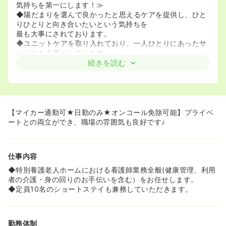
気持ちを第一にします！≫
◆陽だまりを選んで良かったと思えるケアを提供し、ひと
りひとりと向き合いたいという気持ちを
最も大事にされております。
◆ユニットケアを取り入れており、一人ひとりにあったサ
ービスを大事にしています。
特別養護老人ホーム定員が29名と小規模な施設であるた
続きを読む
め、ご利用者と近い距離感で密に
コミュニケーションを取ることができる環境です。
◆これから介護施設でのお仕事を学んでいきたいという方
にもピッタリ♪先輩看護師様がしっかり教えてくださいま
す。
【マイカー通勤可★日勤のみ★オンコール免除可能】プライベ
ートとの両立ができ、職場の雰囲気も良好です♪
仕事内容
◆特別養護老人ホームにおける看護師業務全般(健康管理、利用
者の介護・身の回りのお手伝いを含む）をお任せします。
◆定員10名のショートステイも兼務していただきます。
勤務体制