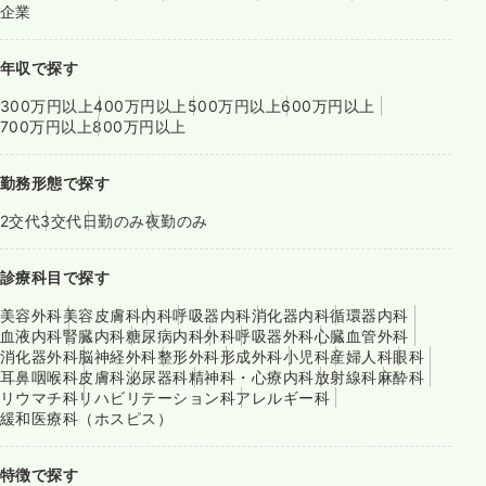
企業
年収で探す
300万円以上
400万円以上
500万円以上
600万円以上
700万円以上
800万円以上
勤務形態で探す
2交代
3交代
日勤のみ
夜勤のみ
診療科目で探す
美容外科
美容皮膚科
内科
呼吸器内科
消化器内科
循環器内科
血液内科
腎臓内科
糖尿病内科
外科
呼吸器外科
心臓血管外科
消化器外科
脳神経外科
整形外科
形成外科
小児科
産婦人科
眼科
耳鼻咽喉科
皮膚科
泌尿器科
精神科・心療内科
放射線科
麻酔科
リウマチ科
リハビリテーション科
アレルギー科
緩和医療科（ホスピス）
特徴で探す