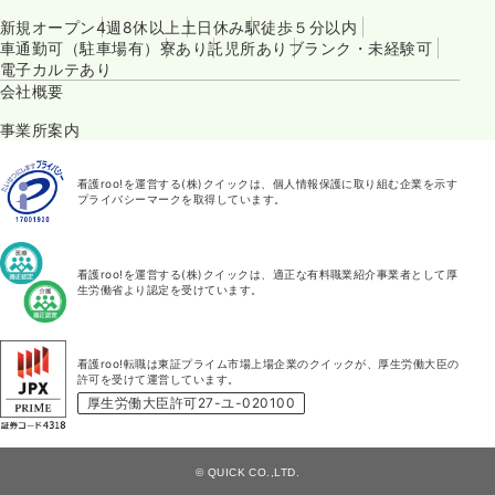
新規オープン
4週8休以上
土日休み
駅徒歩５分以内
車通勤可（駐車場有）
寮あり
託児所あり
ブランク・未経験可
電子カルテあり
会社概要
事業所案内
看護roo!を運営する(株)クイックは、個人情報保護に取り組む企業を示す
プライバシーマークを取得しています。
看護roo!を運営する(株)クイックは、適正な有料職業紹介事業者として厚
生労働省より認定を受けています。
看護roo!転職は東証プライム市場上場企業のクイックが、厚生労働大臣の
許可を受けて運営しています。
厚生労働大臣許可27-ユ-020100
© QUICK CO.,LTD.