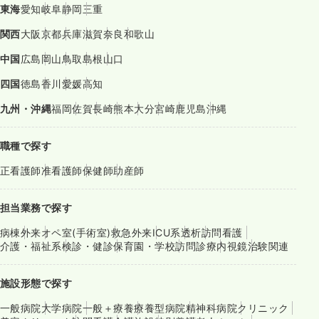
東海
愛知
岐阜
静岡
三重
関西
大阪
京都
兵庫
滋賀
奈良
和歌山
中国
広島
岡山
鳥取
島根
山口
四国
徳島
香川
愛媛
高知
九州・沖縄
福岡
佐賀
長崎
熊本
大分
宮崎
鹿児島
沖縄
職種で探す
正看護師
准看護師
保健師
助産師
担当業務で探す
病棟
外来
オペ室(手術室)
救急外来
ICU系
透析
訪問看護
介護・福祉系
検診・健診
保育園・学校
訪問診療
内視鏡
治験関連
施設形態で探す
一般病院
大学病院
一般＋療養
療養型病院
精神科病院
クリニック