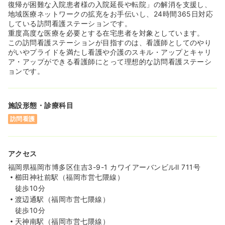
復帰が困難な入院患者様の入院延長や転院」の解消を支援し、
地域医療ネットワークの拡充をお手伝いし、24時間365日対応
している訪問看護ステーションです。
重度高度な医療を必要とする在宅患者を対象としています。
この訪問看護ステーションが目指すのは、看護師としてのやり
がいやプライドを満たし看護や介護のスキル・アップとキャリ
ア・アップができる看護師にとって理想的な訪問看護ステーシ
ョンです。
施設形態・診療科目
訪問看護
アクセス
福岡県福岡市博多区住吉3-9-1 カワイアーバンビルⅡ 711号
櫛田神社前駅（福岡市営七隈線）
徒歩10分
渡辺通駅（福岡市営七隈線）
徒歩10分
天神南駅（福岡市営七隈線）