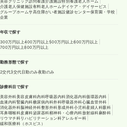
美容クリニック
訪問看護
介護施設
特別養護老人ホーム
介護老人保健施設
有料老人ホーム
デイケア・デイサービス
グループホーム
サ高住
障がい者施設
健診センター
保育園・学校
企業
年収で探す
300万円以上
400万円以上
500万円以上
600万円以上
700万円以上
800万円以上
勤務形態で探す
2交代
3交代
日勤のみ
夜勤のみ
診療科目で探す
美容外科
美容皮膚科
内科
呼吸器内科
消化器内科
循環器内科
血液内科
腎臓内科
糖尿病内科
外科
呼吸器外科
心臓血管外科
消化器外科
脳神経外科
整形外科
形成外科
小児科
産婦人科
眼科
耳鼻咽喉科
皮膚科
泌尿器科
精神科・心療内科
放射線科
麻酔科
リウマチ科
リハビリテーション科
アレルギー科
緩和医療科（ホスピス）