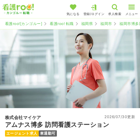
気になる
登録/ログイン
求人検索
メニュー
看護roo![カンゴルー]
看護roo! 転職
福岡県
福岡市
福岡市博多
2026/07/30更新
株式会社マイケア
アムナス博多 訪問看護ステーション
エージェント求人
車通勤可