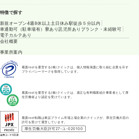
特徴で探す
新規オープン
4週8休以上
土日休み
駅徒歩５分以内
車通勤可（駐車場有）
寮あり
託児所あり
ブランク・未経験可
電子カルテあり
会社概要
事業所案内
看護roo!を運営する(株)クイックは、個人情報保護に取り組む企業を示す
プライバシーマークを取得しています。
看護roo!を運営する(株)クイックは、適正な有料職業紹介事業者として厚
生労働省より認定を受けています。
看護roo!転職は東証プライム市場上場企業のクイックが、厚生労働大臣の
許可を受けて運営しています。
厚生労働大臣許可27-ユ-020100