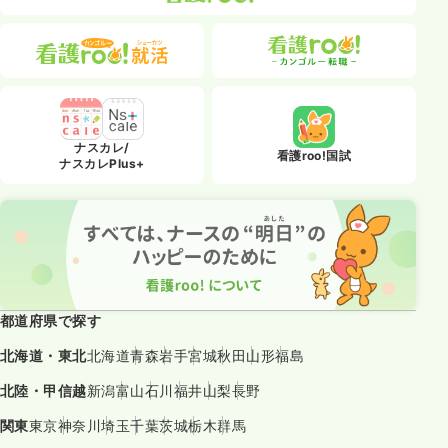
ナスカレ/
看護roo!国試
ナスカレPlus+
都道府県で探す
北海道・東北
北海道
青森
岩手
宮城
秋田
山形
福島
北陸・甲信越
新潟
富山
石川
福井
山梨
長野
関東
東京
神奈川
埼玉
千葉
茨城
栃木
群馬