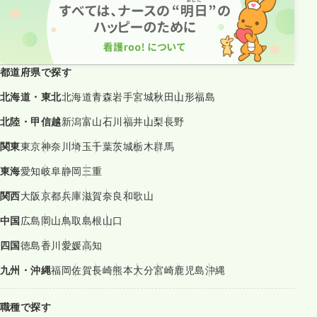
都道府県で探す
北海道・東北
北海道
青森
岩手
宮城
秋田
山形
福島
北陸・甲信越
新潟
富山
石川
福井
山梨
長野
関東
東京
神奈川
埼玉
千葉
茨城
栃木
群馬
東海
愛知
岐阜
静岡
三重
関西
大阪
京都
兵庫
滋賀
奈良
和歌山
中国
広島
岡山
鳥取
島根
山口
四国
徳島
香川
愛媛
高知
九州・沖縄
福岡
佐賀
長崎
熊本
大分
宮崎
鹿児島
沖縄
職種で探す