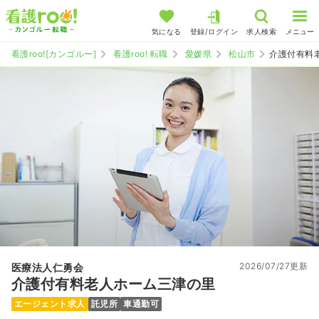
気になる
登録/ログイン
求人検索
メニュー
看護roo![カンゴルー]
看護roo! 転職
愛媛県
松山市
介護付有料
2026/07/27更新
医療法人仁勇会
介護付有料老人ホーム三津の里
エージェント求人
託児所
車通勤可