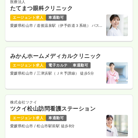
医療法人
たてまつ眼科クリニック
エージェント求人
車通勤可
愛媛県松山市
/ 道後温泉駅（伊予鉄道３系統） バス8
分
みかんホームメディカルクリニック
エージェント求人
電子カルテ
車通勤可
愛媛県松山市
/ 三津浜駅（ＪＲ予讃線） 徒歩5分
株式会社ツクイ
ツクイ松山訪問看護ステーション
エージェント求人
車通勤可
愛媛県松山市
/ 松山市駅前駅 徒歩8分