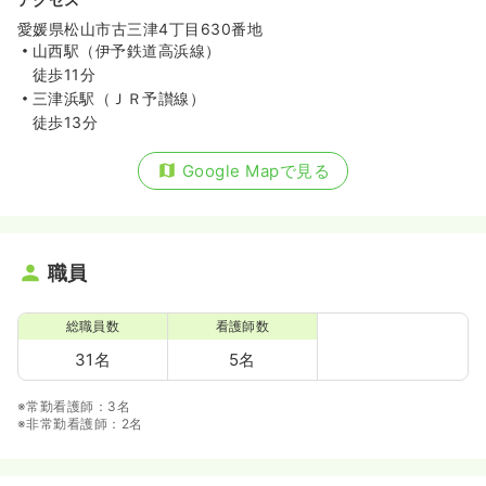
愛媛県松山市古三津4丁目630番地
山西駅（伊予鉄道高浜線）
徒歩11分
三津浜駅（ＪＲ予讃線）
徒歩13分
Google Mapで見る
職員
総職員数
看護師数
31名
5名
※常勤看護師：3名
※非常勤看護師：2名