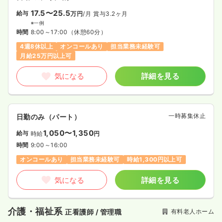
17.5〜25.5
給与
万円
/月
賞与3.2ヶ月
※一例
時間
8:00～17:00
（休憩60分）
4週8休以上
オンコールあり
担当業務未経験可
月給25万円以上可
気になる
詳細を見る
一時募集休止
日勤のみ（パート）
1,050〜1,350
給与
時給
円
時間
9:00～16:00
オンコールあり
担当業務未経験可
時給1,300円以上可
気になる
詳細を見る
介護・福祉系
有料老人ホーム
正看護師 / 管理職