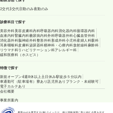
2交代
3交代
日勤のみ
夜勤のみ
診療科目で探す
美容外科
美容皮膚科
内科
呼吸器内科
消化器内科
循環器内科
血液内科
腎臓内科
糖尿病内科
外科
呼吸器外科
心臓血管外科
消化器外科
脳神経外科
整形外科
形成外科
小児科
産婦人科
眼科
耳鼻咽喉科
皮膚科
泌尿器科
精神科・心療内科
放射線科
麻酔科
リウマチ科
リハビリテーション科
アレルギー科
緩和医療科（ホスピス）
特徴で探す
新規オープン
4週8休以上
土日休み
駅徒歩５分以内
車通勤可（駐車場有）
寮あり
託児所あり
ブランク・未経験可
電子カルテあり
会社概要
事業所案内
看護roo!を運営する(株)クイックは、個人情報保護に取り組む企業を示す