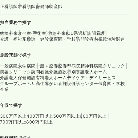
正看護師
准看護師
保健師
助産師
担当業務で探す
病棟
外来
オペ室(手術室)
救急外来
ICU系
透析
訪問看護
介護・福祉系
検診・健診
保育園・学校
訪問診療
内視鏡
治験関連
施設形態で探す
一般病院
大学病院
一般＋療養
療養型病院
精神科病院
クリニック
美容クリニック
訪問看護
介護施設
特別養護老人ホーム
介護老人保健施設
有料老人ホーム
デイケア・デイサービス
グループホーム
サ高住
障がい者施設
健診センター
保育園・学校
企業
年収で探す
300万円以上
400万円以上
500万円以上
600万円以上
700万円以上
800万円以上
勤務形態で探す