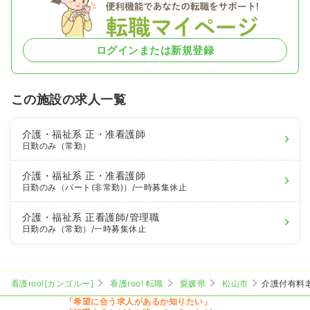
ログインまたは新規登録
この施設の求人一覧
介護・福祉系
正・准看護師
日勤のみ（常勤）
介護・福祉系
正・准看護師
日勤のみ（パート(非常勤)）
/一時募集休止
介護・福祉系
正看護師
/管理職
日勤のみ（常勤）
/一時募集休止
看護roo![カンゴルー]
看護roo! 転職
愛媛県
松山市
介護付有料
「希望に合う求人があるか知りたい」