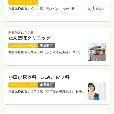
エージェント求人
愛媛県松山市
/ 松山市駅（連絡バス） 徒歩4分
医療法人ゆうの森
たんぽぽクリニック
エージェント求人
車通勤可
愛媛県松山市
/ 西衣山駅（伊予鉄道高浜線） 車7分
小田ひ尿器科・ふみこ皮フ科
エージェント求人
車通勤可
愛媛県松山市
/ 福音寺駅（伊予鉄道横河原線） 徒歩
10分