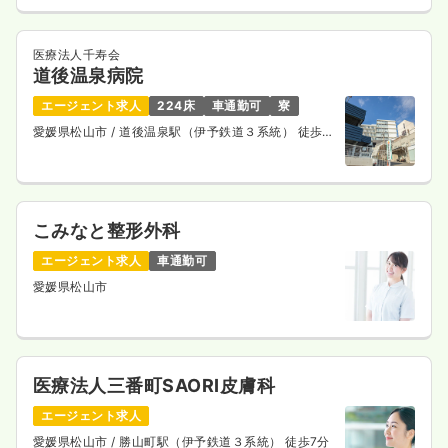
医療法人千寿会
道後温泉病院
エージェント求人
224床
車通勤可
寮
愛媛県松山市
/ 道後温泉駅（伊予鉄道３系統） 徒歩12
分
こみなと整形外科
エージェント求人
車通勤可
愛媛県松山市
医療法人三番町SAORI皮膚科
エージェント求人
愛媛県松山市
/ 勝山町駅（伊予鉄道３系統） 徒歩7分