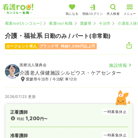
気になる
登録/ログイン
求人検索
メニュー
看護roo![カンゴルー]
看護roo! 転職
愛媛県
今治市
介護老人保
介護・福祉系
日勤のみ / パート(非常勤)
エージェント求人
ブランク可
時給1,200円以上可
医療法人隆典会
施設情報
介護老人保健施設シルビウス・ケアセンター
愛媛県今治市 / 今治駅 車12分
2026/07/23 更新
正看護師
一時募集休止
1,200
時給
円〜
准看護師
一時募集休止