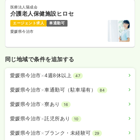
医療法人陽成会
介護老人保健施設ヒロセ
エージェント求人
車通勤可
愛媛県今治市
同じ地域で条件を追加する
愛媛県今治市
×
4週8休以上
47
愛媛県今治市
×
車通勤可（駐車場有）
84
愛媛県今治市
×
寮あり
16
愛媛県今治市
×
託児所あり
10
愛媛県今治市
×
ブランク・未経験可
29