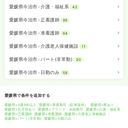
愛媛県今治市
×
介護・福祉系
43
愛媛県今治市
×
正看護師
96
愛媛県今治市
×
准看護師
64
愛媛県今治市
×
介護老人保健施設
11
愛媛県今治市
×
パート(非常勤)
30
愛媛県今治市
×
日勤のみ
59
愛媛県で条件を追加する
愛媛県×4週8休以上
愛媛県×車通勤可（駐車場有）
愛媛県×寮あり
愛媛県×託児所あり
愛媛県×ブランク・未経験可
愛媛県×介護・福祉系
愛媛県×正看護師
愛媛県×准看護師
愛媛県×介護老人保健施設
愛媛県×パート(非常勤)
愛媛県×日勤のみ