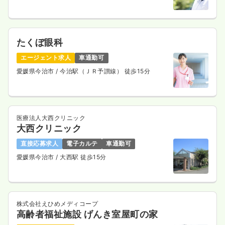
たくぼ眼科
エージェント求人
車通勤可
愛媛県今治市
/ 今治駅（ＪＲ予讃線） 徒歩15分
医療法人大西クリニック
大西クリニック
直接応募求人
電子カルテ
車通勤可
愛媛県今治市
/ 大西駅 徒歩15分
株式会社えひめメディコープ
高齢者福祉施設 げんき室屋町の家