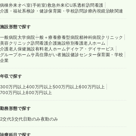
病棟
外来
オペ室(手術室)
救急外来
ICU系
透析
訪問看護
介護・福祉系
検診・健診
保育園・学校
訪問診療
内視鏡
治験関連
施設形態で探す
一般病院
大学病院
一般＋療養
療養型病院
精神科病院
クリニック
美容クリニック
訪問看護
介護施設
特別養護老人ホーム
介護老人保健施設
有料老人ホーム
デイケア・デイサービス
グループホーム
サ高住
障がい者施設
健診センター
保育園・学校
企業
年収で探す
300万円以上
400万円以上
500万円以上
600万円以上
700万円以上
800万円以上
勤務形態で探す
2交代
3交代
日勤のみ
夜勤のみ
診療科目で探す