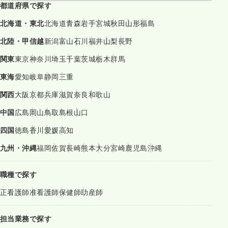
都道府県で探す
北海道・東北
北海道
青森
岩手
宮城
秋田
山形
福島
北陸・甲信越
新潟
富山
石川
福井
山梨
長野
関東
東京
神奈川
埼玉
千葉
茨城
栃木
群馬
東海
愛知
岐阜
静岡
三重
関西
大阪
京都
兵庫
滋賀
奈良
和歌山
中国
広島
岡山
鳥取
島根
山口
四国
徳島
香川
愛媛
高知
九州・沖縄
福岡
佐賀
長崎
熊本
大分
宮崎
鹿児島
沖縄
職種で探す
正看護師
准看護師
保健師
助産師
担当業務で探す