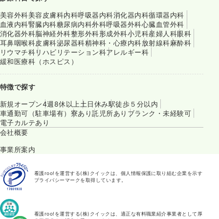
美容外科
美容皮膚科
内科
呼吸器内科
消化器内科
循環器内科
血液内科
腎臓内科
糖尿病内科
外科
呼吸器外科
心臓血管外科
消化器外科
脳神経外科
整形外科
形成外科
小児科
産婦人科
眼科
耳鼻咽喉科
皮膚科
泌尿器科
精神科・心療内科
放射線科
麻酔科
リウマチ科
リハビリテーション科
アレルギー科
緩和医療科（ホスピス）
特徴で探す
新規オープン
4週8休以上
土日休み
駅徒歩５分以内
車通勤可（駐車場有）
寮あり
託児所あり
ブランク・未経験可
電子カルテあり
会社概要
事業所案内
看護roo!を運営する(株)クイックは、個人情報保護に取り組む企業を示す
プライバシーマークを取得しています。
看護roo!を運営する(株)クイックは、適正な有料職業紹介事業者として厚