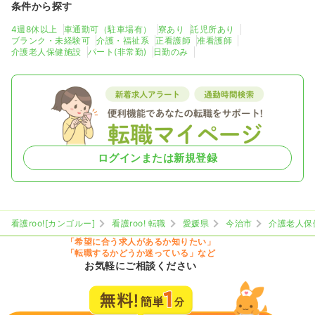
条件から探す
4週8休以上
車通勤可（駐車場有）
寮あり
託児所あり
ブランク・未経験可
介護・福祉系
正看護師
准看護師
介護老人保健施設
パート(非常勤)
日勤のみ
ログインまたは新規登録
看護roo![カンゴルー]
看護roo! 転職
愛媛県
今治市
介護老人保
「希望に合う求人があるか知りたい」
「転職するかどうか迷っている」など
お気軽にご相談ください