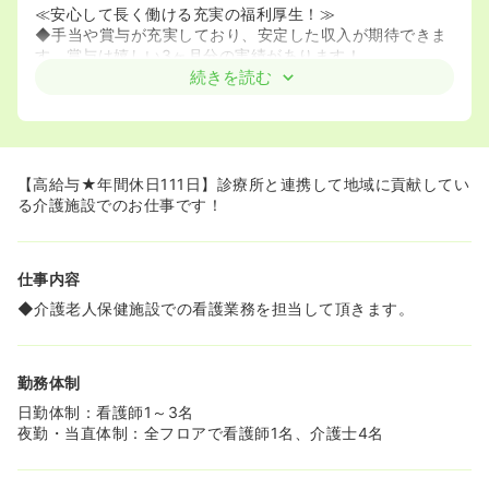
≪安心して長く働ける充実の福利厚生！≫
◆手当や賞与が充実しており、安定した収入が期待できま
す。賞与は嬉しい3ヶ月分の実績があります！
◆託児所完備なので、小さなお子さんがいる方も安心して
続きを読む
働けます！
≪ワークライフバランスが取りやすい環境です！≫
◆残業は月平均5時間とほとんどなく、プライベートも大
切にできます。
【高給与★年間休日111日】診療所と連携して地域に貢献してい
◆シフト相談が可能で、ライフスタイルに合わせた柔軟な
る介護施設でのお仕事です！
働き方ができます。
≪キャリアアップ・キャリアチェンジも応援！≫
仕事内容
◆法人として様々な施設を展開しているため、希望に応じ
たキャリアチェンジがしやすい環境です。
◆介護老人保健施設での看護業務を担当して頂きます。
◆「利用者様とコミュニケーションを取ることが好き」と
いう方は、ぜひご応募ください！
勤務体制
≪福利厚生も充実しています！≫
◆事業所内託児所や社員寮など、病院と連携しているから
日勤体制：看護師1～3名
こそ実現可能な福利厚生が整っています！勤続3年以上で
夜勤・当直体制：全フロアで看護師1名、介護士4名
の退職金支給もあるので、介護施設で定年まで長く勤めた
い方にもオススメです！