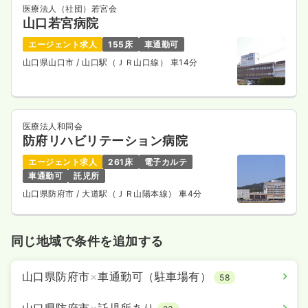
医療法人（社団）若宮会
山口若宮病院
エージェント求人
155床
車通勤可
山口県山口市
/ 山口駅（ＪＲ山口線） 車14分
医療法人和同会
防府リハビリテーション病院
エージェント求人
261床
電子カルテ
車通勤可
託児所
山口県防府市
/ 大道駅（ＪＲ山陽本線） 車4分
同じ地域で条件を追加する
山口県防府市
×
車通勤可（駐車場有）
58