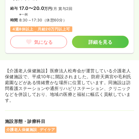
17.0〜20.0
給与
万円
/月
賞与2回
※一例
時間
8:30～17:30
（休憩60分）
4週8休以上
月給20万円以上可
気になる
詳細を見る
【介護老人保健施設】医療法人松寿会が運営している介護老人
保健施設で、平成10年に開設されました。防府天満宮や毛利氏
庭園などがある情緒豊かな場所に位置しています。同施設は訪
問看護ステーションや通所リハビリステーション、クリニック
などを併設しており、地域の医療と福祉に幅広く貢献していま
す。
施設形態・診療科目
介護老人保健施設
デイケア