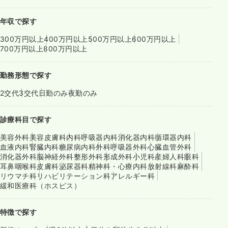
年収で探す
300万円以上
400万円以上
500万円以上
600万円以上
700万円以上
800万円以上
勤務形態で探す
2交代
3交代
日勤のみ
夜勤のみ
診療科目で探す
美容外科
美容皮膚科
内科
呼吸器内科
消化器内科
循環器内科
血液内科
腎臓内科
糖尿病内科
外科
呼吸器外科
心臓血管外科
消化器外科
脳神経外科
整形外科
形成外科
小児科
産婦人科
眼科
耳鼻咽喉科
皮膚科
泌尿器科
精神科・心療内科
放射線科
麻酔科
リウマチ科
リハビリテーション科
アレルギー科
緩和医療科（ホスピス）
特徴で探す