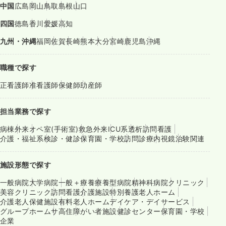
中国
広島
岡山
鳥取
島根
山口
四国
徳島
香川
愛媛
高知
九州・沖縄
福岡
佐賀
長崎
熊本
大分
宮崎
鹿児島
沖縄
職種で探す
正看護師
准看護師
保健師
助産師
担当業務で探す
病棟
外来
オペ室(手術室)
救急外来
ICU系
透析
訪問看護
介護・福祉系
検診・健診
保育園・学校
訪問診療
内視鏡
治験関連
施設形態で探す
一般病院
大学病院
一般＋療養
療養型病院
精神科病院
クリニック
美容クリニック
訪問看護
介護施設
特別養護老人ホーム
介護老人保健施設
有料老人ホーム
デイケア・デイサービス
グループホーム
サ高住
障がい者施設
健診センター
保育園・学校
企業