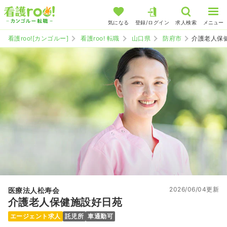
気になる
登録/ログイン
求人検索
メニュー
看護roo![カンゴルー]
看護roo! 転職
山口県
防府市
介護老人保
2026/06/04更新
医療法人松寿会
介護老人保健施設好日苑
エージェント求人
託児所
車通勤可