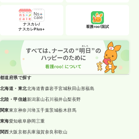
ナスカレ/
看護roo!国試
ナスカレPlus+
都道府県で探す
北海道・東北
北海道
青森
岩手
宮城
秋田
山形
福島
北陸・甲信越
新潟
富山
石川
福井
山梨
長野
関東
東京
神奈川
埼玉
千葉
茨城
栃木
群馬
東海
愛知
岐阜
静岡
三重
関西
大阪
京都
兵庫
滋賀
奈良
和歌山