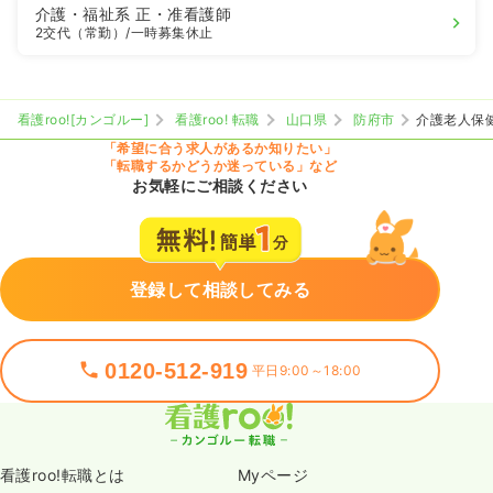
介護・福祉系
正・准看護師
2交代（常勤）
/一時募集休止
看護roo![カンゴルー]
看護roo! 転職
山口県
防府市
介護老人保
「希望に合う求人があるか知りたい」
「転職するかどうか迷っている」など
お気軽にご相談ください
登録して相談してみる
0120-512-919
平日9:00～18:00
看護roo!転職とは
Myページ