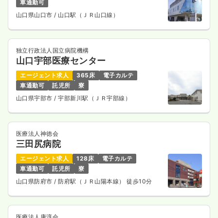
車通勤可
山口県山口市
/ 山口駅（ＪＲ山口線）
独立行政法人国立病院機構
山口宇部医療センター
エージェント求人
365床
電子カルテ
車通勤可
託児所
寮
山口県宇部市
/ 宇部新川駅（ＪＲ宇部線）
医療法人神徳会
三田尻病院
エージェント求人
128床
電子カルテ
車通勤可
託児所
寮
山口県防府市
/ 防府駅（ＪＲ山陽本線） 徒歩10分
医療法人康淳会