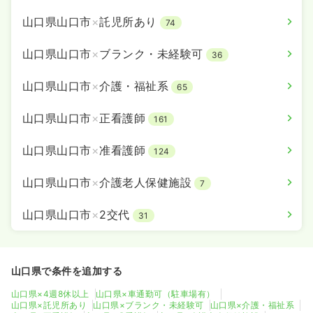
山口県山口市
×
託児所あり
74
山口県山口市
×
ブランク・未経験可
36
山口県山口市
×
介護・福祉系
65
山口県山口市
×
正看護師
161
山口県山口市
×
准看護師
124
山口県山口市
×
介護老人保健施設
7
山口県山口市
×
2交代
31
山口県で条件を追加する
山口県×4週8休以上
山口県×車通勤可（駐車場有）
山口県×託児所あり
山口県×ブランク・未経験可
山口県×介護・福祉系