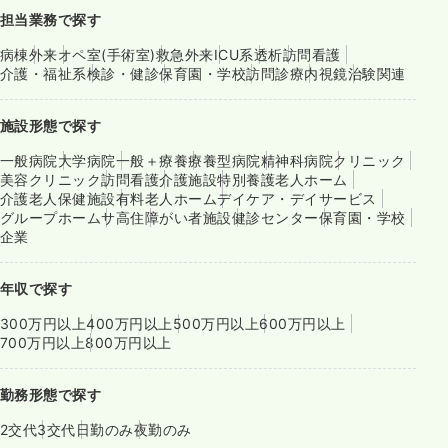
担当業務で探す
病棟
外来
オペ室(手術室)
救急外来
ICU系
透析
訪問看護
介護・福祉系
検診・健診
保育園・学校
訪問診療
内視鏡
治験関連
施設形態で探す
一般病院
大学病院
一般＋療養
療養型病院
精神科病院
クリニック
美容クリニック
訪問看護
介護施設
特別養護老人ホーム
介護老人保健施設
有料老人ホーム
デイケア・デイサービス
グループホーム
サ高住
障がい者施設
健診センター
保育園・学校
企業
年収で探す
300万円以上
400万円以上
500万円以上
600万円以上
700万円以上
800万円以上
勤務形態で探す
2交代
3交代
日勤のみ
夜勤のみ