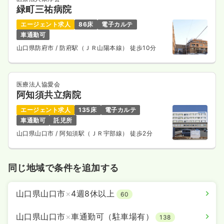
緑町三祐病院
エージェント求人
86床
電子カルテ
車通勤可
山口県防府市
/ 防府駅（ＪＲ山陽本線） 徒歩10分
医療法人協愛会
阿知須共立病院
エージェント求人
135床
電子カルテ
車通勤可
託児所
山口県山口市
/ 阿知須駅（ＪＲ宇部線） 徒歩2分
同じ地域で条件を追加する
山口県山口市
×
4週8休以上
60
山口県山口市
×
車通勤可（駐車場有）
138