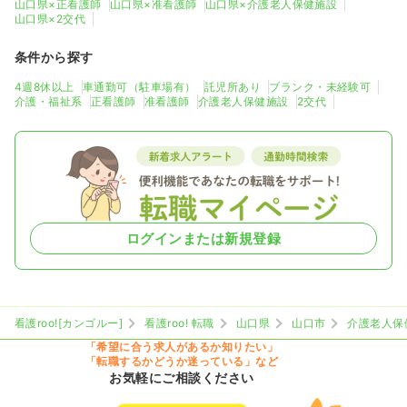
山口県×正看護師
山口県×准看護師
山口県×介護老人保健施設
山口県×2交代
条件から探す
4週8休以上
車通勤可（駐車場有）
託児所あり
ブランク・未経験可
介護・福祉系
正看護師
准看護師
介護老人保健施設
2交代
ログインまたは新規登録
看護roo![カンゴルー]
看護roo! 転職
山口県
山口市
介護老人保
「希望に合う求人があるか知りたい」
「転職するかどうか迷っている」など
お気軽にご相談ください