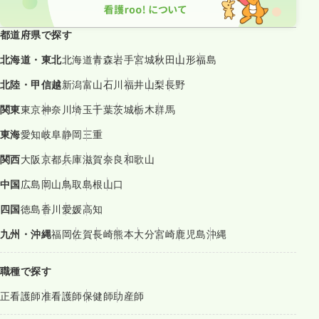
都道府県で探す
北海道・東北
北海道
青森
岩手
宮城
秋田
山形
福島
北陸・甲信越
新潟
富山
石川
福井
山梨
長野
関東
東京
神奈川
埼玉
千葉
茨城
栃木
群馬
東海
愛知
岐阜
静岡
三重
関西
大阪
京都
兵庫
滋賀
奈良
和歌山
中国
広島
岡山
鳥取
島根
山口
四国
徳島
香川
愛媛
高知
九州・沖縄
福岡
佐賀
長崎
熊本
大分
宮崎
鹿児島
沖縄
職種で探す
正看護師
准看護師
保健師
助産師