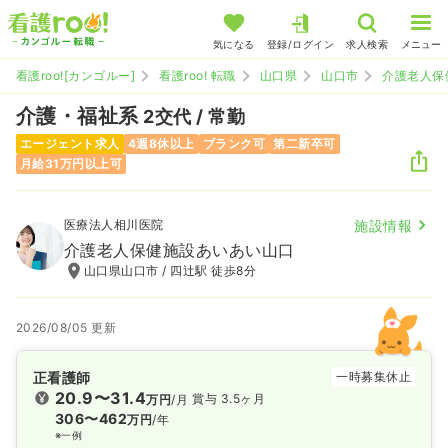
気になる
登録/ログイン
求人検索
メニュー
看護roo![カンゴルー]
看護roo! 転職
山口県
山口市
介護老人保
介護・福祉系
2交代 / 常勤
エージェント求人
4週8休以上
ブランク可
第二新卒可
月給31万円以上可
医療法人相川医院
施設情報
介護老人保健施設あいあい山口
山口県山口市 / 四辻駅 徒歩8分
2026/08/05 更新
正看護師
一時募集休止
20.9〜31.4
賞与 3.5ヶ月
万円
/月
306〜462
万円
/年
※一例