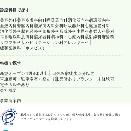
診療科目で探す
美容外科
美容皮膚科
内科
呼吸器内科
消化器内科
循環器内科
血液内科
腎臓内科
糖尿病内科
外科
呼吸器外科
心臓血管外科
消化器外科
脳神経外科
整形外科
形成外科
小児科
産婦人科
眼科
耳鼻咽喉科
皮膚科
泌尿器科
精神科・心療内科
放射線科
麻酔科
リウマチ科
リハビリテーション科
アレルギー科
緩和医療科（ホスピス）
特徴で探す
新規オープン
4週8休以上
土日休み
駅徒歩５分以内
車通勤可（駐車場有）
寮あり
託児所あり
ブランク・未経験可
電子カルテあり
会社概要
事業所案内
看護roo!を運営する(株)クイックは、個人情報保護に取り組む企業を示す
プライバシーマークを取得しています。