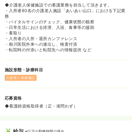
◆介護老人保健施設での看護業務を担当して頂きます。
・入所者80名の介護老人施設「あいあい山口」における下記業
務
・バイタルサインのチェック、健康状態の観察
・日常生活における排泄、入浴、食事等の援助
・看取り
・入所者の入所・退所カンファレンス
・相川医院外来への連出し、検査付添
・転院時の付添いと転院先への情報提供 など
施設形態・診療科目
介護老人保健施設
応募資格
◆看護師資格取得者（正・准問わず）
給与
※以下の勤務時間の場合