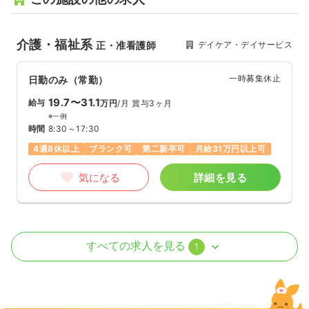
介護・福祉系
デイケア・デイサービス
正・准看護師
一時募集休止
日勤のみ（常勤）
19.7〜31.1
給与
万円
/月
賞与3ヶ月
※一例
時間
8:30～17:30
4週8休以上
ブランク可
第二新卒可
月給31万円以上可
気になる
詳細を見る
訪問看護
訪問看護
正看護師
すべての求人を見る
1
一時募集休止
日勤のみ（常勤）
19.7〜31.1
給与
万円
/月
賞与2回