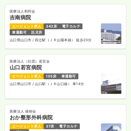
医療法人和同会
吉南病院
エージェント求人
342床
電子カルテ
車通勤可
託児所
山口県山口市
/ 四辻駅（ＪＲ山陽本線） 徒歩20分
医療法人（社団）若宮会
山口若宮病院
エージェント求人
155床
車通勤可
山口県山口市
/ 山口駅（ＪＲ山口線） 車14分
医療法人 雄樹会
おか整形外科病院
エージェント求人
37床
電子カルテ