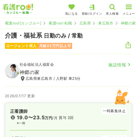
気になる
登録/ログイン
求人検索
メニュー
看護roo![カンゴルー]
看護roo! 転職
広島県
東広島市
神郷の家
介護・福祉系
日勤のみ / 常勤
エージェント求人
月給23万円以上可
社会福祉法人福富会
施設情報
神郷の家
広島県東広島市 / 入野駅 車25分
2026/07/17 更新
正看護師
一時募集休止
19.0〜23.5
賞与 2回
万円
/月
※一例