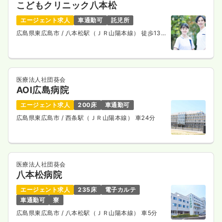
こどもクリニック八本松
介護・福祉系
デイケア・デイサービス
正・准看護師
エージェント求人
車通勤可
託児所
広島県東広島市
/ 八本松駅（ＪＲ山陽本線） 徒歩13
一時募集休止
日勤のみ（パート）
分
給与
お問い合わせください
時間
8:30～17:30
医療法人社団葵会
気になる
詳細を見る
AOI広島病院
エージェント求人
200床
車通勤可
広島県東広島市
/ 西条駅（ＪＲ山陽本線） 車24分
医療法人社団葵会
八本松病院
エージェント求人
235床
電子カルテ
車通勤可
寮
広島県東広島市
/ 八本松駅（ＪＲ山陽本線） 車5分