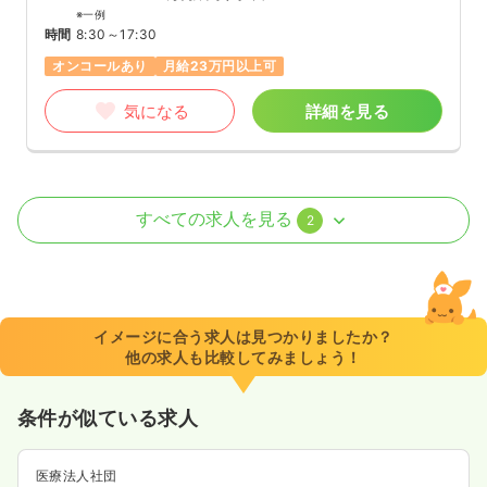
※一例
時間
8:30～17:30
オンコールあり
月給23万円以上可
気になる
詳細を見る
介護・福祉系
その他施設
正・准看護師
すべての求人を見る
2
一時募集休止
日勤のみ（常勤）
19.0〜23.5
給与
万円
/月
賞与52.5〜66.0万円
※一例
イメージに合う求人は見つかりましたか？
時間
8:30～17:30
他の求人も比較してみましょう！
月給23万円以上可
条件が似ている求人
気になる
詳細を見る
医療法人社団