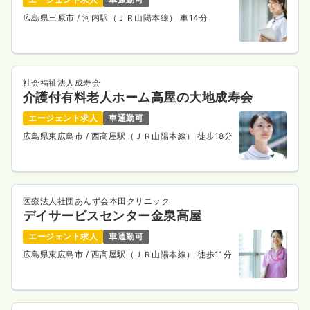
広島県三原市
/ 河内駅（ＪＲ山陽本線） 車14分
社会福祉法人成寿会
介護付有料老人ホーム高屋の大地成寿会
エージェント求人
車通勤可
広島県東広島市
/ 西高屋駅（ＪＲ山陽本線） 徒歩18分
医療法人社団あんず会本田クリニック
デイサービスセンター金泉高屋
エージェント求人
車通勤可
広島県東広島市
/ 西高屋駅（ＪＲ山陽本線） 徒歩11分