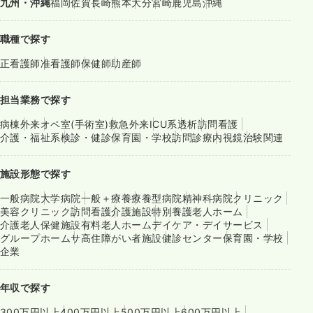
九州・沖縄
福岡
佐賀
長崎
熊本
大分
宮崎
鹿児島
沖縄
職種で探す
正看護師
准看護師
保健師
助産師
担当業務で探す
病棟
外来
オペ室(手術室)
救急外来
ICU系
透析
訪問看護
介護・福祉系
検診・健診
保育園・学校
訪問診療
内視鏡
治験関連
施設形態で探す
一般病院
大学病院
一般＋療養
療養型病院
精神科病院
クリニック
美容クリニック
訪問看護
介護施設
特別養護老人ホーム
介護老人保健施設
有料老人ホーム
デイケア・デイサービス
グループホーム
サ高住
障がい者施設
健診センター
保育園・学校
企業
年収で探す
300万円以上
400万円以上
500万円以上
600万円以上