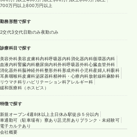
700万円以上
800万円以上
勤務形態で探す
2交代
3交代
日勤のみ
夜勤のみ
診療科目で探す
美容外科
美容皮膚科
内科
呼吸器内科
消化器内科
循環器内科
血液内科
腎臓内科
糖尿病内科
外科
呼吸器外科
心臓血管外科
消化器外科
脳神経外科
整形外科
形成外科
小児科
産婦人科
眼科
耳鼻咽喉科
皮膚科
泌尿器科
精神科・心療内科
放射線科
麻酔科
リウマチ科
リハビリテーション科
アレルギー科
緩和医療科（ホスピス）
特徴で探す
新規オープン
4週8休以上
土日休み
駅徒歩５分以内
車通勤可（駐車場有）
寮あり
託児所あり
ブランク・未経験可
電子カルテあり
会社概要