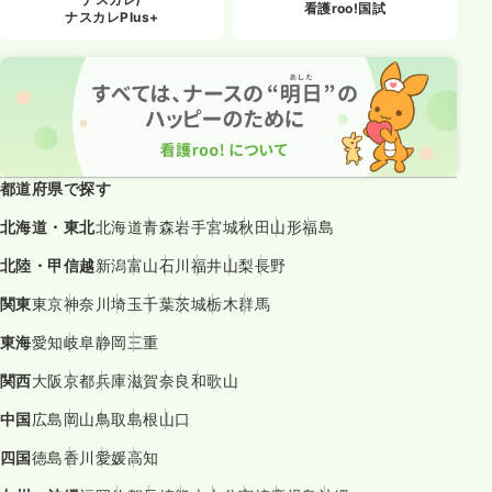
看護roo!国試
ナスカレPlus+
都道府県で探す
北海道・東北
北海道
青森
岩手
宮城
秋田
山形
福島
北陸・甲信越
新潟
富山
石川
福井
山梨
長野
関東
東京
神奈川
埼玉
千葉
茨城
栃木
群馬
東海
愛知
岐阜
静岡
三重
関西
大阪
京都
兵庫
滋賀
奈良
和歌山
中国
広島
岡山
鳥取
島根
山口
四国
徳島
香川
愛媛
高知