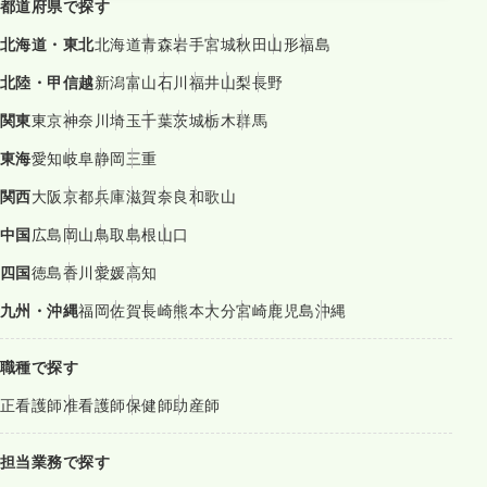
都道府県で探す
北海道・東北
北海道
青森
岩手
宮城
秋田
山形
福島
北陸・甲信越
新潟
富山
石川
福井
山梨
長野
関東
東京
神奈川
埼玉
千葉
茨城
栃木
群馬
東海
愛知
岐阜
静岡
三重
関西
大阪
京都
兵庫
滋賀
奈良
和歌山
中国
広島
岡山
鳥取
島根
山口
四国
徳島
香川
愛媛
高知
九州・沖縄
福岡
佐賀
長崎
熊本
大分
宮崎
鹿児島
沖縄
職種で探す
正看護師
准看護師
保健師
助産師
担当業務で探す