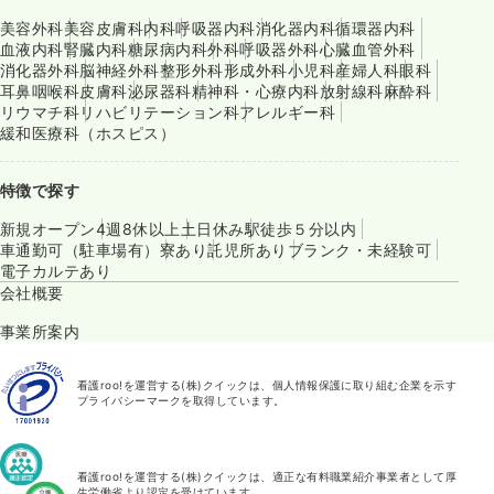
美容外科
美容皮膚科
内科
呼吸器内科
消化器内科
循環器内科
血液内科
腎臓内科
糖尿病内科
外科
呼吸器外科
心臓血管外科
消化器外科
脳神経外科
整形外科
形成外科
小児科
産婦人科
眼科
耳鼻咽喉科
皮膚科
泌尿器科
精神科・心療内科
放射線科
麻酔科
リウマチ科
リハビリテーション科
アレルギー科
緩和医療科（ホスピス）
特徴で探す
新規オープン
4週8休以上
土日休み
駅徒歩５分以内
車通勤可（駐車場有）
寮あり
託児所あり
ブランク・未経験可
電子カルテあり
会社概要
事業所案内
看護roo!を運営する(株)クイックは、個人情報保護に取り組む企業を示す
プライバシーマークを取得しています。
看護roo!を運営する(株)クイックは、適正な有料職業紹介事業者として厚
生労働省より認定を受けています。