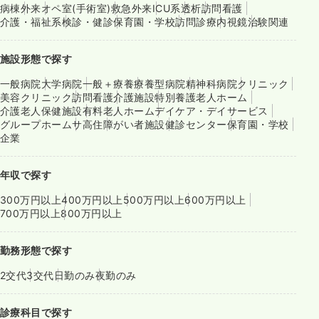
病棟
外来
オペ室(手術室)
救急外来
ICU系
透析
訪問看護
介護・福祉系
検診・健診
保育園・学校
訪問診療
内視鏡
治験関連
施設形態で探す
一般病院
大学病院
一般＋療養
療養型病院
精神科病院
クリニック
美容クリニック
訪問看護
介護施設
特別養護老人ホーム
介護老人保健施設
有料老人ホーム
デイケア・デイサービス
グループホーム
サ高住
障がい者施設
健診センター
保育園・学校
企業
年収で探す
300万円以上
400万円以上
500万円以上
600万円以上
700万円以上
800万円以上
勤務形態で探す
2交代
3交代
日勤のみ
夜勤のみ
診療科目で探す