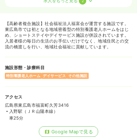
求人をもっと見る
2
介護・福祉系
デイケア・デイサービス
正・准看護師
一時募集休止
日勤のみ（常勤）
【高齢者複合施設】社会福祉法人福富会が運営する施設です。
19.0〜23.5
給与
万円
/月
賞与2回
東広島市では初となる地域密着型の特別養護老人ホームをはじ
※一例
め、ショートステイやデイサービス施設が併設されています。
時間
8:30～17:30
入居者様の毎日の生活のお手伝いだけでなく、地域住民との交
流の橋渡しを行い、地域社会福祉に貢献しています。
月給23万円以上可
気になる
詳細を見る
施設形態・診療科目
特別養護老人ホーム
デイサービス
その他施設
一時募集休止
日勤のみ（パート）
給与
お問い合わせください
アクセス
時間
8:30～17:30
広島県東広島市福富町久芳3416
入野駅（ＪＲ山陽本線）
気になる
詳細を見る
車25分
Google Mapで見る