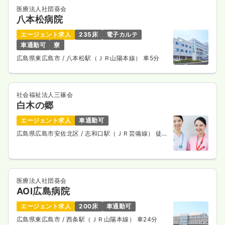
医療法人社団葵会
八本松病院
エージェント求人
235床
電子カルテ
車通勤可
寮
広島県東広島市
/ 八本松駅（ＪＲ山陽本線） 車5分
社会福祉法人三篠会
白木の郷
エージェント求人
車通勤可
広島県広島市安佐北区
/ 志和口駅（ＪＲ芸備線） 徒歩
3分
医療法人社団葵会
AOI広島病院
エージェント求人
200床
車通勤可
広島県東広島市
/ 西条駅（ＪＲ山陽本線） 車24分