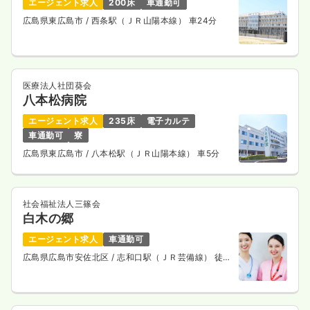
エージェント求人
200床
車通勤可
広島県東広島市
/ 西条駅（ＪＲ山陽本線） 車24分
医療法人社団葵会
八本松病院
エージェント求人
235床
電子カルテ
車通勤可
寮
広島県東広島市
/ 八本松駅（ＪＲ山陽本線） 車5分
社会福祉法人三篠会
白木の郷
エージェント求人
車通勤可
広島県広島市安佐北区
/ 志和口駅（ＪＲ芸備線） 徒歩
3分