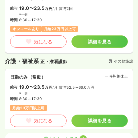
19.0〜23.5
給与
万円
/月
賞与2回
※一例
時間
8:30～17:30
オンコールあり
月給23万円以上可
気になる
詳細を見る
介護・福祉系
その他施設
正・准看護師
一時募集休止
日勤のみ（常勤）
19.0〜23.5
給与
万円
/月
賞与52.5〜66.0万円
※一例
時間
8:30～17:30
月給23万円以上可
気になる
詳細を見る