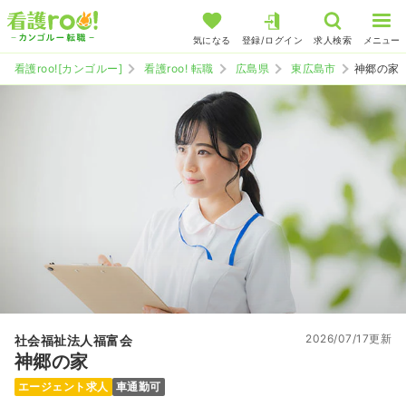
気になる
登録/ログイン
求人検索
メニュー
看護roo![カンゴルー]
看護roo! 転職
広島県
東広島市
神郷の家
2026/07/17更新
社会福祉法人福富会
神郷の家
エージェント求人
車通勤可