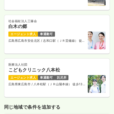
社会福祉法人三篠会
白木の郷
エージェント求人
車通勤可
広島県広島市安佐北区
/ 志和口駅（ＪＲ芸備線） 徒歩
3分
医療法人社団
こどもクリニック八本松
エージェント求人
車通勤可
託児所
広島県東広島市
/ 八本松駅（ＪＲ山陽本線） 徒歩13
分
同じ地域で条件を追加する