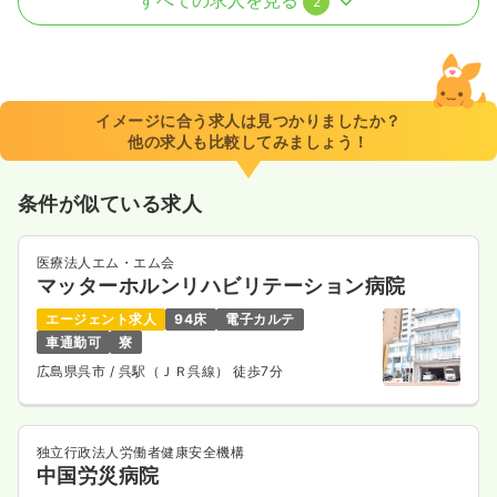
すべての求人を見る
2
一時募集休止
2交代（常勤）
給与
お問い合わせください
時間
8:30～17:30
イメージに合う求人は見つかりましたか？
他の求人も比較してみましょう！
気になる
詳細を見る
条件が似ている求人
一時募集休止
日勤のみ（パート）
医療法人エム・エム会
給与
お問い合わせください
マッターホルンリハビリテーション病院
時間
8:13～17:30
エージェント求人
94床
電子カルテ
車通勤可
寮
気になる
詳細を見る
広島県呉市
/ 呉駅（ＪＲ呉線） 徒歩7分
独立行政法人労働者健康安全機構
中国労災病院