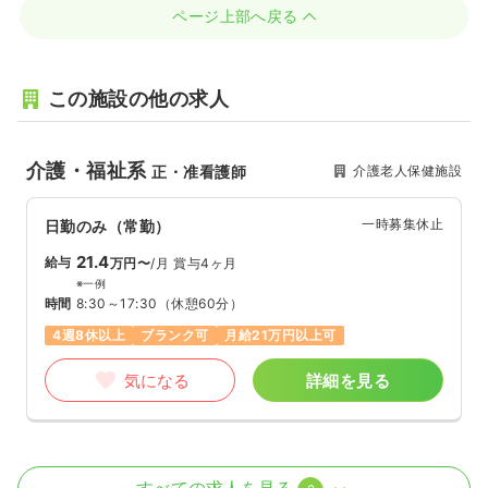
ページ上部へ戻る
この施設の他の求人
介護・福祉系
介護老人保健施設
正・准看護師
一時募集休止
日勤のみ（常勤）
21.4
給与
万円〜
/月
賞与4ヶ月
※一例
時間
8:30～17:30
（休憩60分）
4週8休以上
ブランク可
月給21万円以上可
気になる
詳細を見る
介護・福祉系
その他介護施設
正・准看護師