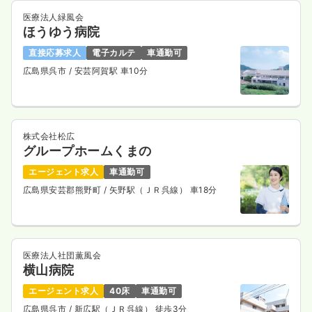
医療法人緑風会
ほうゆう病院
直接応募求人
電子カルテ
車通勤可
広島県呉市
/ 安芸阿賀駅 車10分
株式会社松広
グループホームくまの
エージェント求人
車通勤可
広島県安芸郡熊野町
/ 矢野駅（ＪＲ呉線） 車18分
医療法人社団薫風会
横山病院
エージェント求人
40床
車通勤可
広島県呉市
/ 新広駅（ＪＲ呉線） 徒歩3分