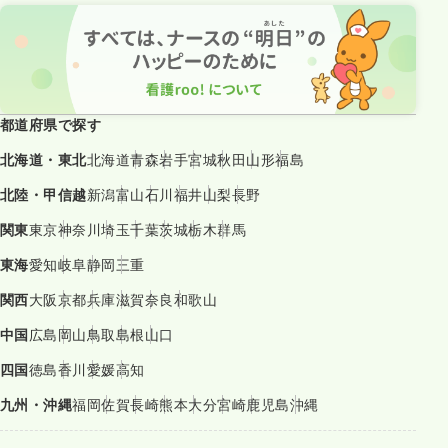
都道府県で探す
北海道・東北
北海道
青森
岩手
宮城
秋田
山形
福島
北陸・甲信越
新潟
富山
石川
福井
山梨
長野
関東
東京
神奈川
埼玉
千葉
茨城
栃木
群馬
東海
愛知
岐阜
静岡
三重
関西
大阪
京都
兵庫
滋賀
奈良
和歌山
中国
広島
岡山
鳥取
島根
山口
四国
徳島
香川
愛媛
高知
九州・沖縄
福岡
佐賀
長崎
熊本
大分
宮崎
鹿児島
沖縄