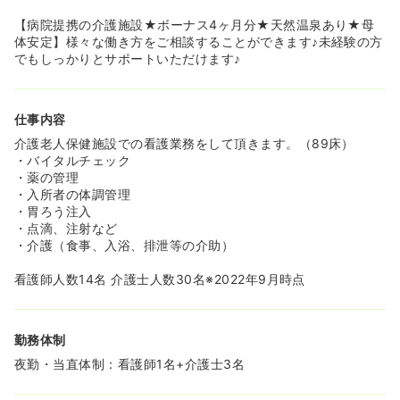
≪利用者さまへの高いサービス提供のための取り組みも行
っております≫
【病院提携の介護施設★ボーナス4ヶ月分★天然温泉あり★母
◆天然温泉が湧き出ており、利用者さまが安心して、かつ
体安定】様々な働き方をご相談することができます♪未経験の方
気持ちよく過ごせるような環境作りを行っております。
でもしっかりとサポートいただけます♪
◆法定の配置基準より多くスタッフ配置しているため、一
人ひとりの利用者様に向けた高いサービス提供と、職員の
方の業務負担改善を行っております。
仕事内容
介護老人保健施設での看護業務をして頂きます。（89床）
・バイタルチェック
・薬の管理
・入所者の体調管理
・胃ろう注入
・点滴、注射など
・介護（食事、入浴、排泄等の介助）
看護師人数14名 介護士人数30名※2022年9月時点
勤務体制
夜勤・当直体制：看護師1名+介護士3名