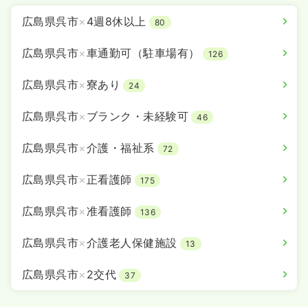
広島県呉市
×
4週8休以上
80
広島県呉市
×
車通勤可（駐車場有）
126
広島県呉市
×
寮あり
24
広島県呉市
×
ブランク・未経験可
46
広島県呉市
×
介護・福祉系
72
広島県呉市
×
正看護師
175
広島県呉市
×
准看護師
136
広島県呉市
×
介護老人保健施設
13
広島県呉市
×
2交代
37