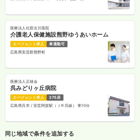
医療法人社団古川医院
介護老人保健施設熊野ゆうあいホーム
エージェント求人
車通勤可
広島県安芸郡熊野町
医療法人正雄会
呉みどりヶ丘病院
エージェント求人
275床
広島県呉市
/ 安芸阿賀駅（ＪＲ呉線） 車10分
同じ地域で条件を追加する