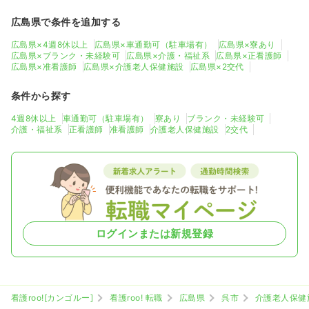
広島県で条件を追加する
広島県×4週8休以上
広島県×車通勤可（駐車場有）
広島県×寮あり
広島県×ブランク・未経験可
広島県×介護・福祉系
広島県×正看護師
広島県×准看護師
広島県×介護老人保健施設
広島県×2交代
条件から探す
4週8休以上
車通勤可（駐車場有）
寮あり
ブランク・未経験可
介護・福祉系
正看護師
准看護師
介護老人保健施設
2交代
ログインまたは新規登録
看護roo![カンゴルー]
看護roo! 転職
広島県
呉市
介護老人保健