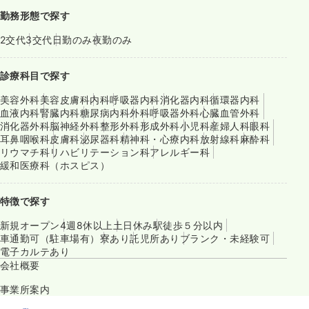
勤務形態で探す
2交代
3交代
日勤のみ
夜勤のみ
診療科目で探す
美容外科
美容皮膚科
内科
呼吸器内科
消化器内科
循環器内科
血液内科
腎臓内科
糖尿病内科
外科
呼吸器外科
心臓血管外科
消化器外科
脳神経外科
整形外科
形成外科
小児科
産婦人科
眼科
耳鼻咽喉科
皮膚科
泌尿器科
精神科・心療内科
放射線科
麻酔科
リウマチ科
リハビリテーション科
アレルギー科
緩和医療科（ホスピス）
特徴で探す
新規オープン
4週8休以上
土日休み
駅徒歩５分以内
車通勤可（駐車場有）
寮あり
託児所あり
ブランク・未経験可
電子カルテあり
会社概要
事業所案内