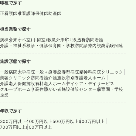
職種で探す
正看護師
准看護師
保健師
助産師
担当業務で探す
病棟
外来
オペ室(手術室)
救急外来
ICU系
透析
訪問看護
介護・福祉系
検診・健診
保育園・学校
訪問診療
内視鏡
治験関連
施設形態で探す
一般病院
大学病院
一般＋療養
療養型病院
精神科病院
クリニック
美容クリニック
訪問看護
介護施設
特別養護老人ホーム
介護老人保健施設
有料老人ホーム
デイケア・デイサービス
グループホーム
サ高住
障がい者施設
健診センター
保育園・学校
企業
年収で探す
300万円以上
400万円以上
500万円以上
600万円以上
700万円以上
800万円以上