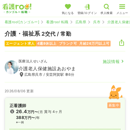
気になる
登録/ログイン
求人検索
メニュー
看護roo![カンゴルー]
看護roo! 転職
広島県
呉市
介護老人保健
介護・福祉系
2交代 / 常勤
エージェント求人
4週8休以上
ブランク可
月給26万円以上可
医療法人せいざん
施設情報
介護老人保健施設あおやま
広島県呉市 / 安芸阿賀駅 車6分
2026/08/06 更新
正看護師
募集中
26.4
賞与 4ヶ月
万円〜
/月
388
万円〜
/年
※一例