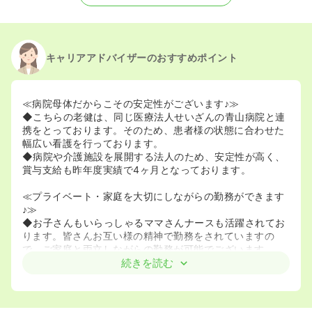
2025/06/02
正・准看護師の募集を開始
2023/01/26
正・准看護師の募集を休止
2022/08/05
正・准看護師の募集を開始
2020/09/17
正・准看護師を休止中
キャリアアドバイザーのおすすめポイント
≪病院母体だからこその安定性がございます♪≫
◆こちらの老健は、同じ医療法人せいざんの青山病院と連
携をとっております。そのため、患者様の状態に合わせた
幅広い看護を行っております。
◆病院や介護施設を展開する法人のため、安定性が高く、
賞与支給も昨年度実績で4ヶ月となっております。
≪プライベート・家庭を大切にしながらの勤務ができます
♪≫
◆お子さんもいらっしゃるママさんナースも活躍されてお
ります。皆さんお互い様の精神で勤務をされていますの
で、ご家庭と両立しながらの勤務が可能でございます。
◆介護施設未経験の看護師様も活躍されております。様々
続きを読む
な経験の方がいらっしゃいますので、安心してご勤務がで
きます。