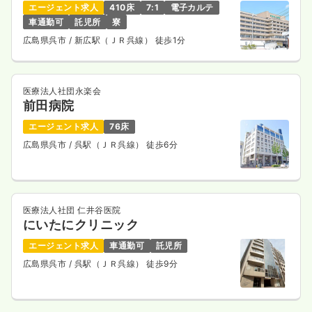
エージェント求人
410床
7:1
電子カルテ
車通勤可
託児所
寮
広島県呉市
/ 新広駅（ＪＲ呉線） 徒歩1分
医療法人社団永楽会
前田病院
エージェント求人
76床
広島県呉市
/ 呉駅（ＪＲ呉線） 徒歩6分
医療法人社団 仁井谷医院
にいたにクリニック
エージェント求人
車通勤可
託児所
広島県呉市
/ 呉駅（ＪＲ呉線） 徒歩9分