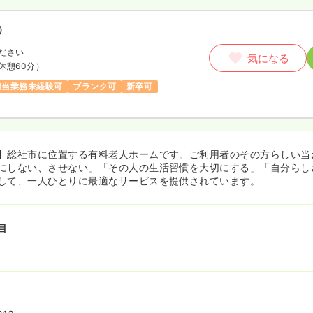
）
ださい
気になる
休憩60分）
担当業務未経験可
ブランク可
新卒可
】総社市に位置する有料老人ホームです。ご利用者のその方らしい当
にしない、させない」「その人の生活習慣を大切にする」「自分らし
して、一人ひとりに最適なサービスを提供されています。
目