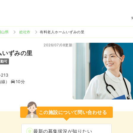
岡山県
総社市
有料老人ホームいずみの里
2026/07/08更新
ムいずみの里
通勤可
213
備線）
10分
この施設について問い合わせる
最新の募集状況が知りたい