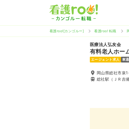
看護roo![カンゴルー]
看護roo! 転職
医療法人弘友会
有料老人ホー
エージェント求人
車
岡山県総社市泉1-
総社駅（ＪＲ吉