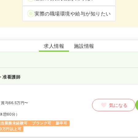
実際の職場環境や給与が知りたい
有料老人ホームいずみの里
求人情報
施設情報
・准看護師
賞与66.5万円〜
気になる
休憩60分）
担当業務未経験可
ブランク可
新卒可
0万円以上可