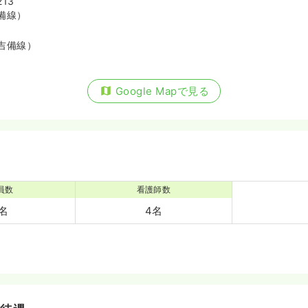
13
備線）
吉備線）
Google Mapで見る
員数
看護師数
7名
4名