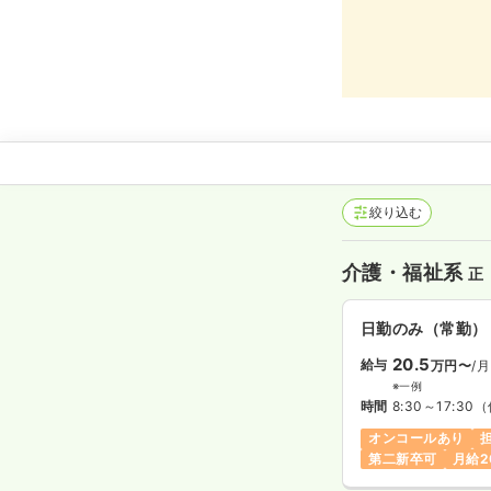
絞り込む
介護・福祉系
正
日勤のみ（常勤）
20.5
給与
万円〜
/月
※一例
時間
8:30～17:30
（
オンコールあり
第二新卒可
月給2