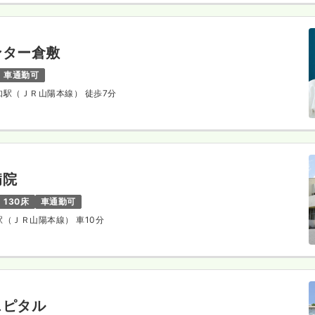
ンター倉敷
車通勤可
阿知駅（ＪＲ山陽本線） 徒歩7分
病院
130床
車通勤可
敷駅（ＪＲ山陽本線） 車10分
スピタル