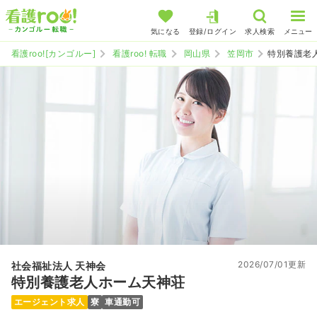
気になる
登録/ログイン
求人検索
メニュー
看護roo![カンゴルー]
看護roo! 転職
岡山県
笠岡市
特別養護老
2026/07/01更新
社会福祉法人 天神会
特別養護老人ホーム天神荘
エージェント求人
寮
車通勤可