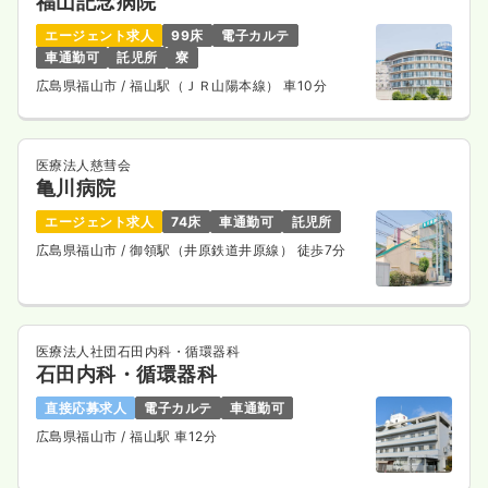
福山記念病院
エージェント求人
99床
電子カルテ
車通勤可
託児所
寮
広島県福山市
/ 福山駅（ＪＲ山陽本線） 車10分
医療法人慈彗会
亀川病院
エージェント求人
74床
車通勤可
託児所
広島県福山市
/ 御領駅（井原鉄道井原線） 徒歩7分
医療法人社団石田内科・循環器科
石田内科・循環器科
直接応募求人
電子カルテ
車通勤可
広島県福山市
/ 福山駅 車12分