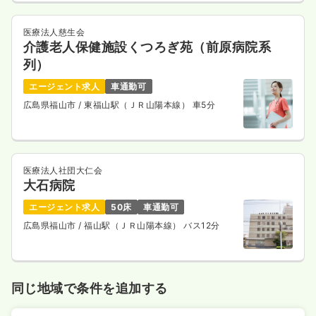
医療法人慈生会
介護老人保健施設くつろぎ苑（前原病院系
列）
エージェント求人
車通勤可
広島県福山市
/ 東福山駅（ＪＲ山陽本線） 車5分
医療法人社団大仁会
大石病院
エージェント求人
50床
車通勤可
広島県福山市
/ 福山駅（ＪＲ山陽本線） バス12分
同じ地域で条件を追加する