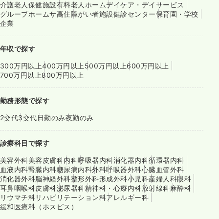
介護老人保健施設
有料老人ホーム
デイケア・デイサービス
グループホーム
サ高住
障がい者施設
健診センター
保育園・学校
企業
年収で探す
300万円以上
400万円以上
500万円以上
600万円以上
700万円以上
800万円以上
勤務形態で探す
2交代
3交代
日勤のみ
夜勤のみ
診療科目で探す
美容外科
美容皮膚科
内科
呼吸器内科
消化器内科
循環器内科
血液内科
腎臓内科
糖尿病内科
外科
呼吸器外科
心臓血管外科
消化器外科
脳神経外科
整形外科
形成外科
小児科
産婦人科
眼科
耳鼻咽喉科
皮膚科
泌尿器科
精神科・心療内科
放射線科
麻酔科
リウマチ科
リハビリテーション科
アレルギー科
緩和医療科（ホスピス）