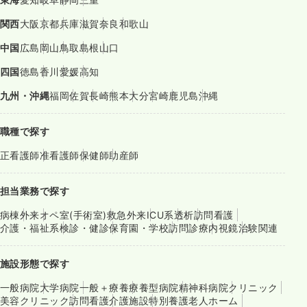
関西
大阪
京都
兵庫
滋賀
奈良
和歌山
中国
広島
岡山
鳥取
島根
山口
四国
徳島
香川
愛媛
高知
九州・沖縄
福岡
佐賀
長崎
熊本
大分
宮崎
鹿児島
沖縄
職種で探す
正看護師
准看護師
保健師
助産師
担当業務で探す
病棟
外来
オペ室(手術室)
救急外来
ICU系
透析
訪問看護
介護・福祉系
検診・健診
保育園・学校
訪問診療
内視鏡
治験関連
施設形態で探す
一般病院
大学病院
一般＋療養
療養型病院
精神科病院
クリニック
美容クリニック
訪問看護
介護施設
特別養護老人ホーム