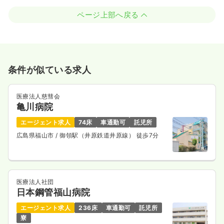
ページ上部へ戻る
条件が似ている求人
医療法人慈彗会
亀川病院
エージェント求人
74床
車通勤可
託児所
広島県福山市
/ 御領駅（井原鉄道井原線） 徒歩7分
医療法人社団
日本鋼管福山病院
エージェント求人
236床
車通勤可
託児所
寮