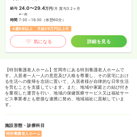
24.0〜29.4
給与
万円
/月
賞与3.2ヶ月
※一例
時間
7:30～16:30
（休憩60分）
4週8休以上
月給29万円以上可
気になる
詳細を見る
【特別養護老人ホーム】笠岡市にある特別養護老人ホームで
す。入居者一人一人の意思及び人格を尊重し、その居宅におけ
る生活への復帰を念頭に置いて、入居者様が自律的な日常生活
を営むことを支援しています。また、地域や家庭との結び付き
を重視した運営を行い、地域の保健医療サービス又は福祉サー
ビス事業者とも密接な連携に努め、地域福祉に貢献していま
す。
施設形態・診療科目
特別養護老人ホーム