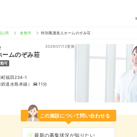
岡山県
倉敷市
特別養護老人ホームのぞみ荘
2026/07/13更新
会
ホームのぞみ荘
通勤可
町福田234-1
海鉄道水島本線）
11分
この施設について問い合わせる
最新の募集状況が知りたい