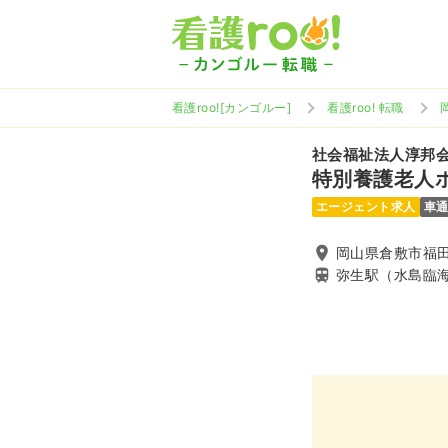
看護roo![カンゴルー]
看護roo! 転職
社会福祉法人淳邦
特別養護老人
エージェント求人
車
岡山県倉敷市福田
弥生駅（水島臨