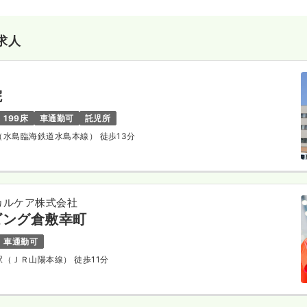
求人
院
199床
車通勤可
託児所
駅（水島臨海鉄道水島本線） 徒歩13分
カルケア株式会社
ビング倉敷幸町
車通勤可
敷駅（ＪＲ山陽本線） 徒歩11分