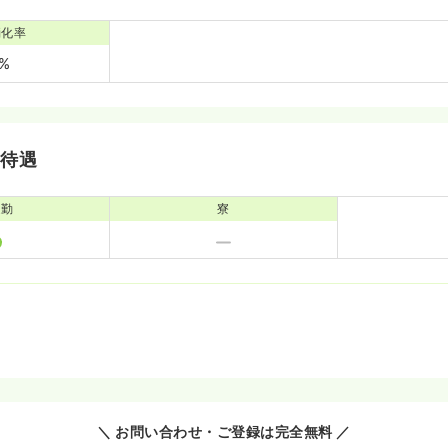
消化率
0%
・待遇
通勤
寮
＼ お問い合わせ・ご登録は完全無料 ／