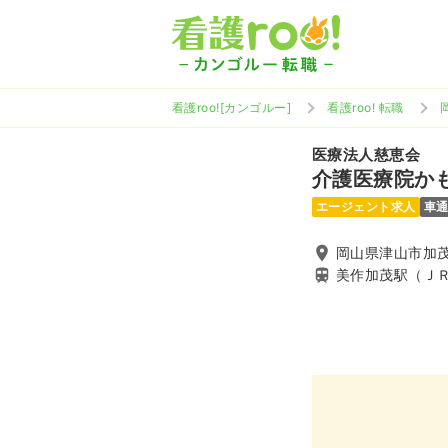
看護roo![カンゴルー]
看護roo! 転職
医療法人慈恵会
介護医療院か
エージェント求人
車
岡山県津山市加茂
美作加茂駅（Ｊ