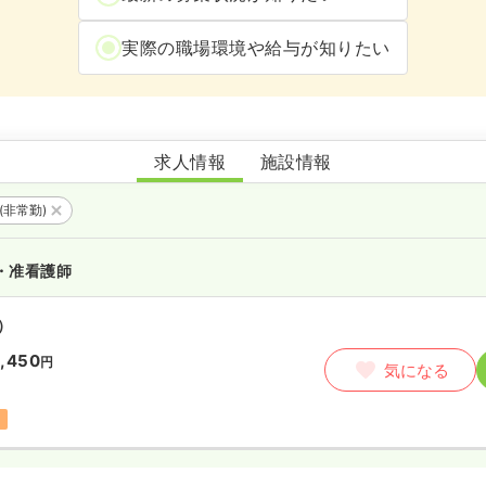
実際の職場環境や給与が知りたい
介護医療院かもの郷
求人情報
施設情報
(非常勤)
・准看護師
）
1,450
円
気になる