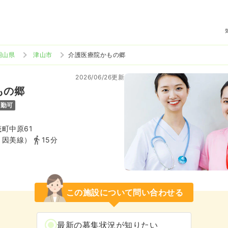
岡山県
津山市
介護医療院かもの郷
2026/06/26更新
もの郷
通勤可
町中原61
Ｒ因美線）
15分
この施設について問い合わせる
最新の募集状況が知りたい