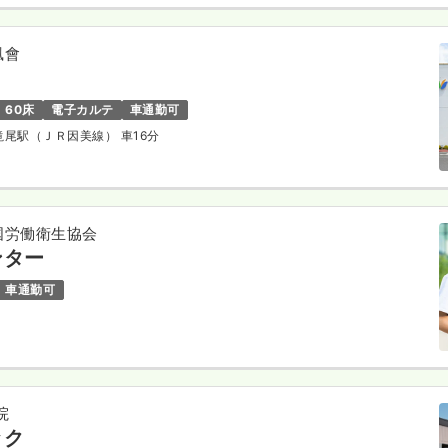
風會
60床
電子カルテ
車通勤可
作滝尾駅（ＪＲ因美線） 車16分
国労働衛生協会
ンター
車通勤可
院
ック