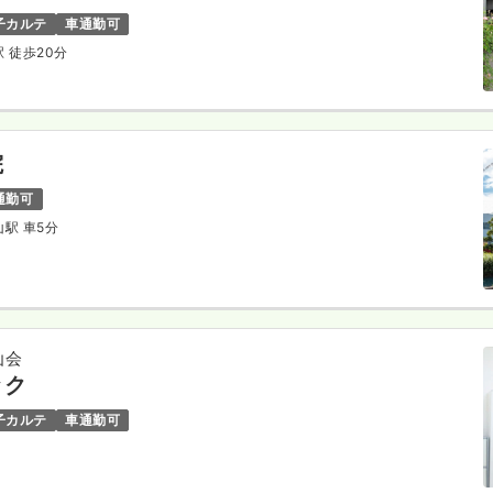
子カルテ
車通勤可
駅 徒歩20分
院
通勤可
山駅 車5分
仙会
ック
子カルテ
車通勤可