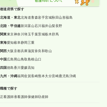
都道府県で探す
北海道・東北
北海道
青森
岩手
宮城
秋田
山形
福島
北陸・甲信越
新潟
富山
石川
福井
山梨
長野
関東
東京
神奈川
埼玉
千葉
茨城
栃木
群馬
東海
愛知
岐阜
静岡
三重
関西
大阪
京都
兵庫
滋賀
奈良
和歌山
中国
広島
岡山
鳥取
島根
山口
四国
徳島
香川
愛媛
高知
九州・沖縄
福岡
佐賀
長崎
熊本
大分
宮崎
鹿児島
沖縄
職種で探す
正看護師
准看護師
保健師
助産師