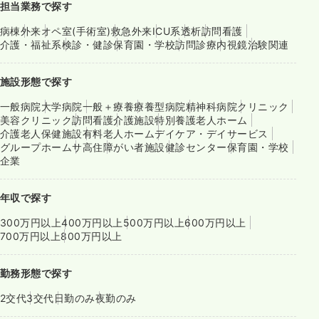
担当業務で探す
病棟
外来
オペ室(手術室)
救急外来
ICU系
透析
訪問看護
介護・福祉系
検診・健診
保育園・学校
訪問診療
内視鏡
治験関連
施設形態で探す
一般病院
大学病院
一般＋療養
療養型病院
精神科病院
クリニック
美容クリニック
訪問看護
介護施設
特別養護老人ホーム
介護老人保健施設
有料老人ホーム
デイケア・デイサービス
グループホーム
サ高住
障がい者施設
健診センター
保育園・学校
企業
年収で探す
300万円以上
400万円以上
500万円以上
600万円以上
700万円以上
800万円以上
勤務形態で探す
2交代
3交代
日勤のみ
夜勤のみ