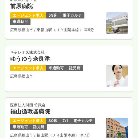
前原病院
エージェント求人
59床
電子カルテ
車通勤可
広島県福山市
/ 東福山駅（ＪＲ山陽本線） 車6分
キャレオス株式会社
ゆうゆう奈良津
エージェント求人
車通勤可
託児所
広島県福山市
医療法人財団 竹政会
福山循環器病院
エージェント求人
80床
7:1
電子カルテ
車通勤可
託児所
広島県福山市
/ 福山駅（ＪＲ山陽本線） 車7分