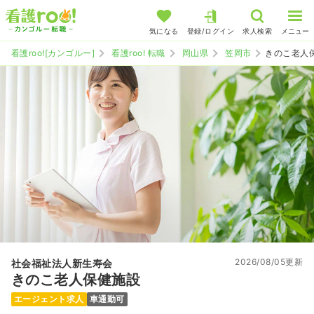
気になる
登録/ログイン
求人検索
メニュー
看護roo![カンゴルー]
看護roo! 転職
岡山県
笠岡市
きのこ老人
2026/08/05更新
社会福祉法人新生寿会
きのこ老人保健施設
エージェント求人
車通勤可