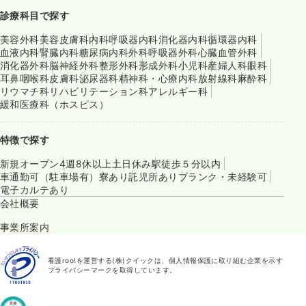
診療科目で探す
美容外科
美容皮膚科
内科
呼吸器内科
消化器内科
循環器内科
血液内科
腎臓内科
糖尿病内科
外科
呼吸器外科
心臓血管外科
消化器外科
脳神経外科
整形外科
形成外科
小児科
産婦人科
眼科
耳鼻咽喉科
皮膚科
泌尿器科
精神科・心療内科
放射線科
麻酔科
リウマチ科
リハビリテーション科
アレルギー科
緩和医療科（ホスピス）
特徴で探す
新規オープン
4週8休以上
土日休み
駅徒歩５分以内
車通勤可（駐車場有）
寮あり
託児所あり
ブランク・未経験可
電子カルテあり
会社概要
事業所案内
看護roo!を運営する(株)クイックは、個人情報保護に取り組む企業を示す
プライバシーマークを取得しています。