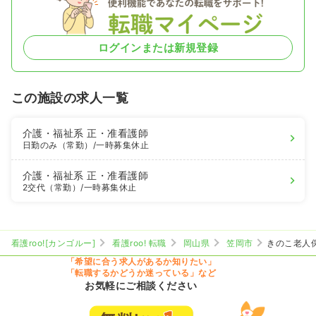
ログインまたは新規登録
この施設の求人一覧
介護・福祉系
正・准看護師
日勤のみ（常勤）
/一時募集休止
介護・福祉系
正・准看護師
2交代（常勤）
/一時募集休止
看護roo![カンゴルー]
看護roo! 転職
岡山県
笠岡市
きのこ老人
「希望に合う求人があるか知りたい」
「転職するかどうか迷っている」など
お気軽にご相談ください