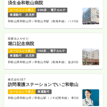
済生会和歌山病院
エージェント求人
200床
電子カルテ
車通勤可
託児所
和歌山県和歌山市
/ 和歌山市駅（南海本線） バス5分
医療法人やすだ
堀口記念病院
エージェント求人
150床
電子カルテ
車通勤可
託児所
和歌山県和歌山市
/ 和歌山市駅（南海本線） 徒歩5分
株式会社GET
訪問看護ステーションでいご和歌山
エージェント求人
車通勤可
和歌山県和歌山市
/ 和歌山駅（ＪＲ紀勢本線） 車3分