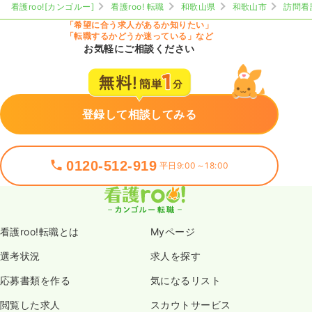
看護roo![カンゴルー]
看護roo! 転職
和歌山県
和歌山市
訪問看
「希望に合う求人があるか知りたい」
「転職するかどうか迷っている」など
お気軽にご相談ください
登録して相談してみる
0120-512-919
平日9:00～18:00
看護roo!転職とは
Myページ
選考状況
求人を探す
応募書類を作る
気になるリスト
閲覧した求人
スカウトサービス