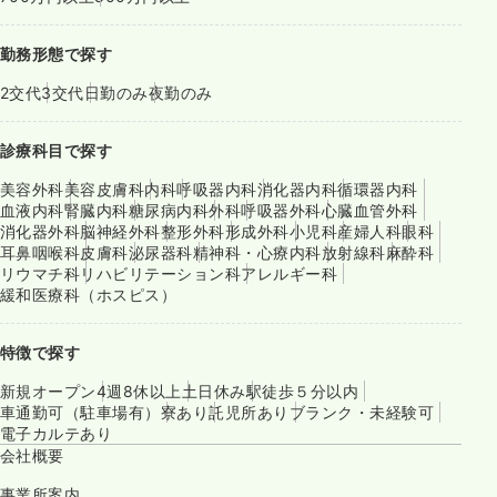
勤務形態で探す
2交代
3交代
日勤のみ
夜勤のみ
診療科目で探す
美容外科
美容皮膚科
内科
呼吸器内科
消化器内科
循環器内科
血液内科
腎臓内科
糖尿病内科
外科
呼吸器外科
心臓血管外科
消化器外科
脳神経外科
整形外科
形成外科
小児科
産婦人科
眼科
耳鼻咽喉科
皮膚科
泌尿器科
精神科・心療内科
放射線科
麻酔科
リウマチ科
リハビリテーション科
アレルギー科
緩和医療科（ホスピス）
特徴で探す
新規オープン
4週8休以上
土日休み
駅徒歩５分以内
車通勤可（駐車場有）
寮あり
託児所あり
ブランク・未経験可
電子カルテあり
会社概要
事業所案内