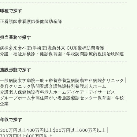
職種で探す
正看護師
准看護師
保健師
助産師
担当業務で探す
病棟
外来
オペ室(手術室)
救急外来
ICU系
透析
訪問看護
介護・福祉系
検診・健診
保育園・学校
訪問診療
内視鏡
治験関連
施設形態で探す
一般病院
大学病院
一般＋療養
療養型病院
精神科病院
クリニック
美容クリニック
訪問看護
介護施設
特別養護老人ホーム
介護老人保健施設
有料老人ホーム
デイケア・デイサービス
グループホーム
サ高住
障がい者施設
健診センター
保育園・学校
企業
年収で探す
300万円以上
400万円以上
500万円以上
600万円以上
700万円以上
800万円以上