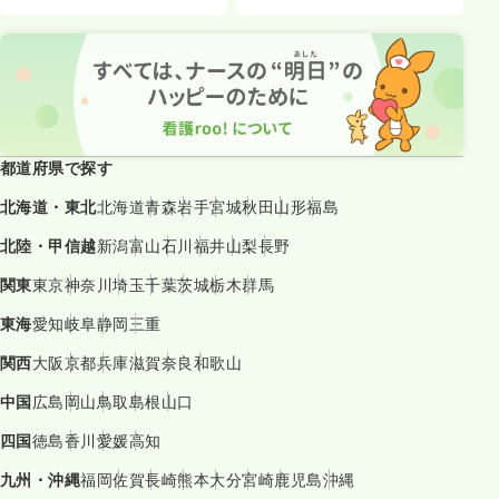
都道府県で探す
北海道・東北
北海道
青森
岩手
宮城
秋田
山形
福島
北陸・甲信越
新潟
富山
石川
福井
山梨
長野
関東
東京
神奈川
埼玉
千葉
茨城
栃木
群馬
東海
愛知
岐阜
静岡
三重
関西
大阪
京都
兵庫
滋賀
奈良
和歌山
中国
広島
岡山
鳥取
島根
山口
四国
徳島
香川
愛媛
高知
九州・沖縄
福岡
佐賀
長崎
熊本
大分
宮崎
鹿児島
沖縄