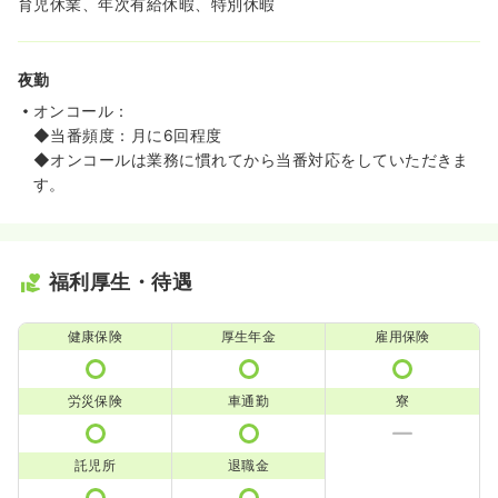
育児休業、年次有給休暇、特別休暇
夜勤
オンコール：
◆当番頻度：月に6回程度
◆オンコールは業務に慣れてから当番対応をしていただきま
す。
福利厚生・待遇
健康保険
厚生年金
雇用保険
労災保険
車通勤
寮
託児所
退職金