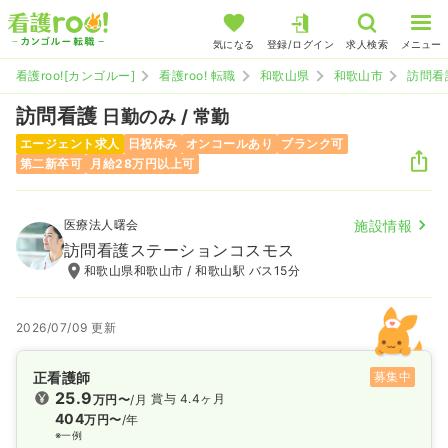
気になる
登録/ログイン
求人検索
メニュー
看護roo![カンゴルー]
看護roo! 転職
和歌山県
和歌山市
訪問看
訪問看護
日勤のみ / 常勤
エージェント求人
日祝休み
オンコールあり
ブランク可
第二新卒可
月給28万円以上可
医療法人曙会
施設情報
訪問看護ステーションコスモス
和歌山県和歌山市 / 和歌山駅 バス15分
2026/07/09 更新
正看護師
募集中
25.9
賞与 4.4ヶ月
万円〜
/月
404
万円〜
/年
※一例