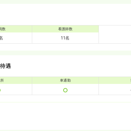
員数
看護師数
3名
11名
・待遇
児所
車通勤