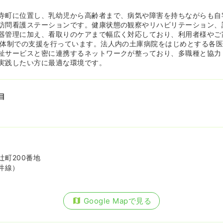
寺町に位置し、乳幼児から高齢者まで、病気や障害を持ちながらも自
訪問看護ステーションです。健康状態の観察やリハビリテーション、
器管理に加え、看取りのケアまで幅広く対応しており、利用者様やご
間体制での支援を行っています。法人内の土庫病院をはじめとする各
祉サービスと密に連携するネットワークが整っており、多職種と協力
実践したい方に最適な環境です。
目
辻町200番地
井線）
Google Mapで見る