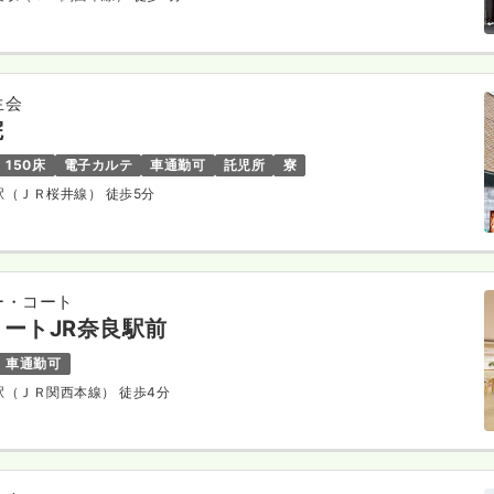
生会
院
150床
電子カルテ
車通勤可
託児所
寮
終駅（ＪＲ桜井線） 徒歩5分
ー・コート
ートJR奈良駅前
車通勤可
良駅（ＪＲ関西本線） 徒歩4分