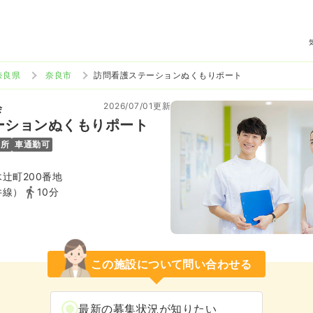
奈良県
奈良市
訪問看護ステーションぬくもりポート
2026/07/01更新
会
ーションぬくもりポート
児所
車通勤可
辻町200番地
井線）
10分
この施設について問い合わせる
最新の募集状況が知りたい