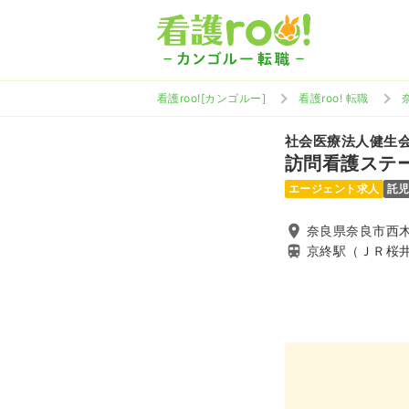
看護roo![カンゴルー]
看護roo! 転職
社会医療法人健生
訪問看護ステ
エージェント求人
託
奈良県奈良市西木
京終駅（ＪＲ桜