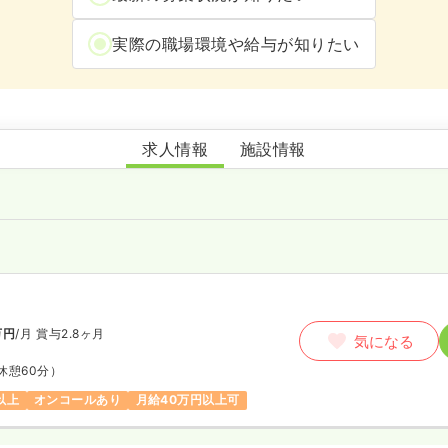
実際の職場環境や給与が知りたい
訪問看護ステーションぬくもりポート
求人情報
施設情報
師
万円
/月
賞与2.8ヶ月
気になる
休憩60分）
以上
オンコールあり
月給40万円以上可