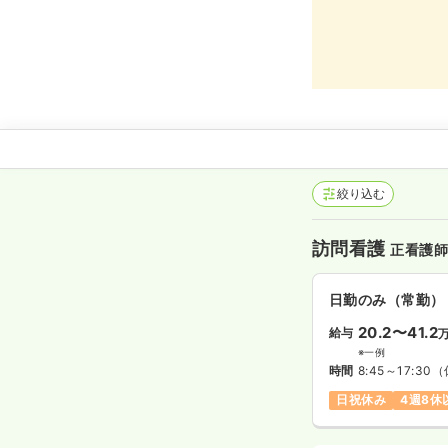
絞り込む
訪問看護
正看護
日勤のみ（常勤）
20.2〜41.2
給与
※一例
時間
8:45～17:30
（
日祝休み
4週8休