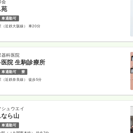
和会
ん苑
車通勤可
原駅（近鉄大阪線） 車20分
尿器科医院
医院 生駒診療所
車通勤可
寮
駒駅（近鉄奈良線） 徒歩5分
フシュウエイ
ムなら山
車通勤可
城山駅（ＪＲ関西本線） 徒歩7分