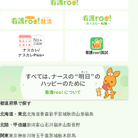
ナスカレ/
看護roo!国試
ナスカレPlus+
都道府県で探す
北海道・東北
北海道
青森
岩手
宮城
秋田
山形
福島
北陸・甲信越
新潟
富山
石川
福井
山梨
長野
関東
東京
神奈川
埼玉
千葉
茨城
栃木
群馬