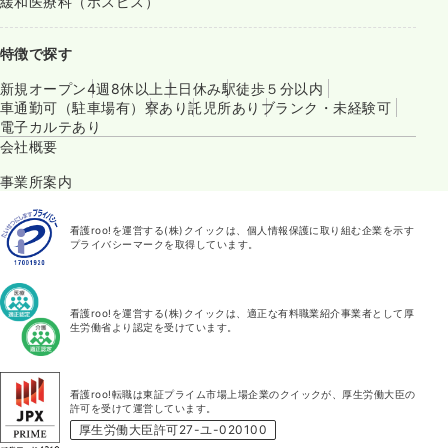
緩和医療科（ホスピス）
特徴で探す
新規オープン
4週8休以上
土日休み
駅徒歩５分以内
車通勤可（駐車場有）
寮あり
託児所あり
ブランク・未経験可
電子カルテあり
会社概要
事業所案内
看護roo!を運営する(株)クイックは、個人情報保護に取り組む企業を示す
プライバシーマークを取得しています。
看護roo!を運営する(株)クイックは、適正な有料職業紹介事業者として厚
生労働省より認定を受けています。
看護roo!転職は東証プライム市場上場企業のクイックが、厚生労働大臣の
許可を受けて運営しています。
厚生労働大臣許可27-ユ-020100