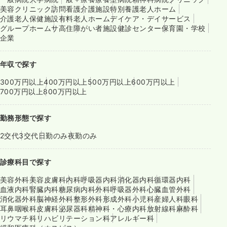
美容クリニック
訪問看護
介護施設
特別養護老人ホーム
介護老人保健施設
有料老人ホーム
デイケア・デイサービス
グループホーム
サ高住
障がい者施設
健診センター
保育園・学校
企業
年収で探す
300万円以上
400万円以上
500万円以上
600万円以上
700万円以上
800万円以上
勤務形態で探す
2交代
3交代
日勤のみ
夜勤のみ
診療科目で探す
美容外科
美容皮膚科
内科
呼吸器内科
消化器内科
循環器内科
血液内科
腎臓内科
糖尿病内科
外科
呼吸器外科
心臓血管外科
消化器外科
脳神経外科
整形外科
形成外科
小児科
産婦人科
眼科
耳鼻咽喉科
皮膚科
泌尿器科
精神科・心療内科
放射線科
麻酔科
リウマチ科
リハビリテーション科
アレルギー科