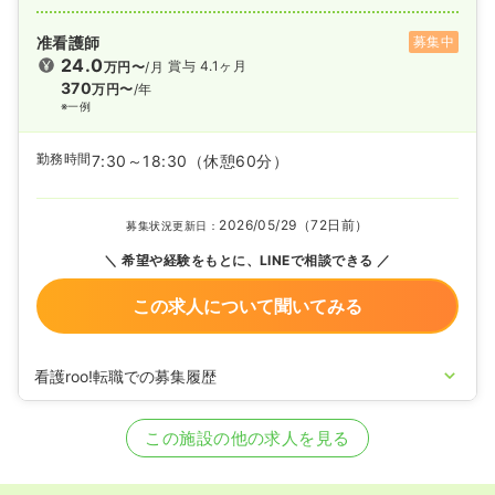
准看護師
募集中
24.0
賞与 4.1ヶ月
万円〜
/月
370
万円〜
/年
※一例
勤務時間
7:30～18:30
（休憩60分）
2026/05/29（72日前）
募集状況更新日：
希望や経験をもとに、LINEで相談できる
この求人について聞いてみる
看護roo!転職での募集履歴
2025/10/20
正・准看護師の募集を開始
2024/10/21
正・准看護師の募集を休止
この施設の他の求人を見る
2023/11/21
正・准看護師を募集中