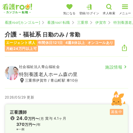
気になる
登録/ログイン
求人検索
メニュー
看護roo![カンゴルー]
看護roo! 転職
三重県
伊賀市
特別養護老
介護・福祉系
日勤のみ / 常勤
エージェント求人
年間休日121日
4週8休以上
オンコールあり
月給24万円以上可
社会福祉法人青山福祉会
施設情報
特別養護老人ホーム森の里
三重県伊賀市 / 青山町駅 車10分
2026/05/29 更新
正看護師
募集中
24.0
賞与 4.1ヶ月
万円〜
/月
370
万円〜
/年
※一例