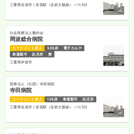
三重県名張市
/ 名張駅（近鉄大阪線） バス5分
社会医療法人畿内会
岡波総合病院
エージェント求人
335床
電子カルテ
車通勤可
託児所
寮
三重県伊賀市
医療法人（社団）寺田病院
寺田病院
エージェント求人
135床
車通勤可
託児所
三重県名張市
/ 名張駅（近鉄大阪線） バス5分