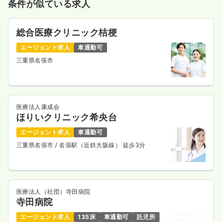
条件が似ている求人
総合医療クリニック桔梗
エージェント求人
車通勤可
三重県名張市
医療法人康成会
ほりいクリニック希央台
エージェント求人
車通勤可
三重県名張市
/ 名張駅（近鉄大阪線） 徒歩3分
医療法人（社団）寺田病院
寺田病院
エージェント求人
135床
車通勤可
託児所