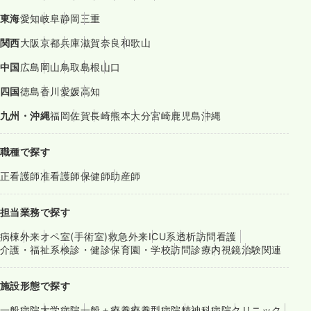
東海
愛知
岐阜
静岡
三重
関西
大阪
京都
兵庫
滋賀
奈良
和歌山
中国
広島
岡山
鳥取
島根
山口
四国
徳島
香川
愛媛
高知
九州・沖縄
福岡
佐賀
長崎
熊本
大分
宮崎
鹿児島
沖縄
職種で探す
正看護師
准看護師
保健師
助産師
担当業務で探す
病棟
外来
オペ室(手術室)
救急外来
ICU系
透析
訪問看護
介護・福祉系
検診・健診
保育園・学校
訪問診療
内視鏡
治験関連
施設形態で探す
一般病院
大学病院
一般＋療養
療養型病院
精神科病院
クリニック