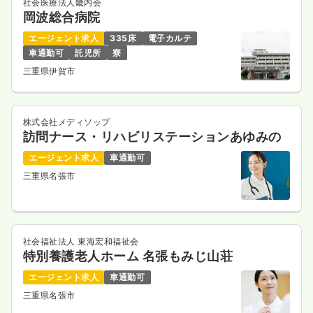
社会医療法人畿内会
岡波総合病院
エージェント求人
335床
電子カルテ
車通勤可
託児所
寮
三重県伊賀市
株式会社メディソップ
訪問ナース・リハビリステーションあゆみの
エージェント求人
車通勤可
三重県名張市
社会福祉法人 東海宏和福祉会
特別養護老人ホーム 名張もみじ山荘
エージェント求人
車通勤可
三重県名張市