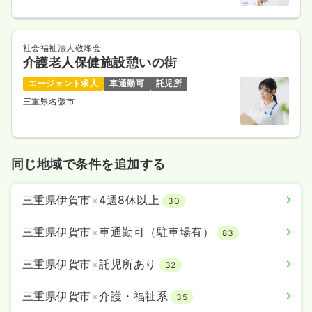
社会福祉法人敬峰会
介護老人保健施設憩いの街
エージェント求人
車通勤可
託児所
三重県名張市
同じ地域で条件を追加する
三重県伊賀市
×
4週8休以上
30
三重県伊賀市
×
車通勤可（駐車場有）
83
三重県伊賀市
×
託児所あり
32
三重県伊賀市
×
介護・福祉系
35