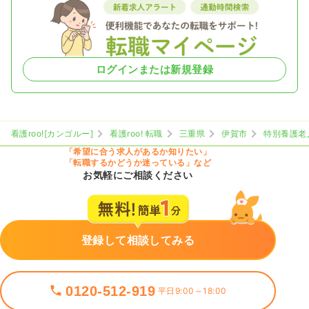
ログインまたは新規登録
看護roo![カンゴルー]
看護roo! 転職
三重県
伊賀市
特別養護老
「希望に合う求人があるか知りたい」
「転職するかどうか迷っている」など
お気軽にご相談ください
登録して相談してみる
0120-512-919
平日9:00～18:00