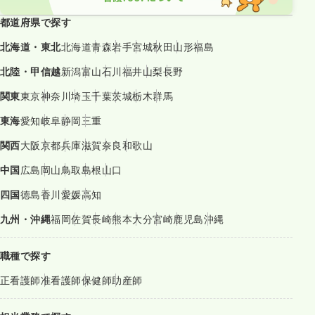
都道府県で探す
北海道・東北
北海道
青森
岩手
宮城
秋田
山形
福島
北陸・甲信越
新潟
富山
石川
福井
山梨
長野
関東
東京
神奈川
埼玉
千葉
茨城
栃木
群馬
東海
愛知
岐阜
静岡
三重
関西
大阪
京都
兵庫
滋賀
奈良
和歌山
中国
広島
岡山
鳥取
島根
山口
四国
徳島
香川
愛媛
高知
九州・沖縄
福岡
佐賀
長崎
熊本
大分
宮崎
鹿児島
沖縄
職種で探す
正看護師
准看護師
保健師
助産師