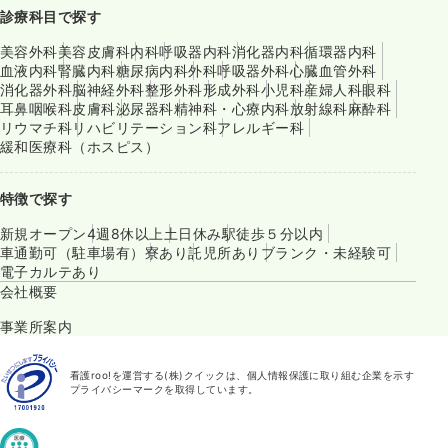
診療科目で探す
美容外科
美容皮膚科
内科
呼吸器内科
消化器内科
循環器内科
血液内科
腎臓内科
糖尿病内科
外科
呼吸器外科
心臓血管外科
消化器外科
脳神経外科
整形外科
形成外科
小児科
産婦人科
眼科
耳鼻咽喉科
皮膚科
泌尿器科
精神科・心療内科
放射線科
麻酔科
リウマチ科
リハビリテーション科
アレルギー科
緩和医療科（ホスピス）
特徴で探す
新規オープン
4週8休以上
土日休み
駅徒歩５分以内
車通勤可（駐車場有）
寮あり
託児所あり
ブランク・未経験可
電子カルテあり
会社概要
事業所案内
看護roo!を運営する(株)クイックは、個人情報保護に取り組む企業を示す
プライバシーマークを取得しています。