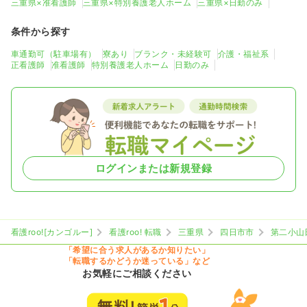
三重県×准看護師
三重県×特別養護老人ホーム
三重県×日勤のみ
条件から探す
車通勤可（駐車場有）
寮あり
ブランク・未経験可
介護・福祉系
正看護師
准看護師
特別養護老人ホーム
日勤のみ
ログインまたは新規登録
看護roo![カンゴルー]
看護roo! 転職
三重県
四日市市
第二小山
「希望に合う求人があるか知りたい」
「転職するかどうか迷っている」など
お気軽にご相談ください