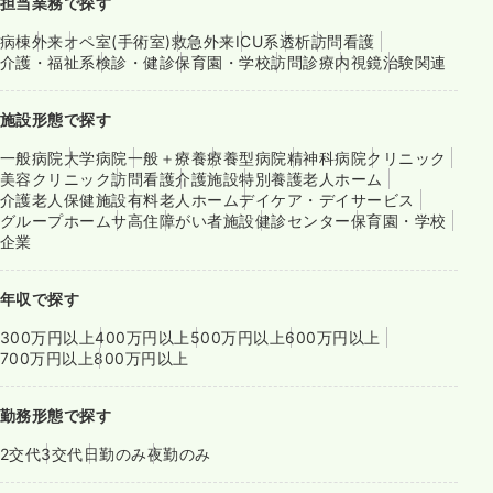
担当業務で探す
病棟
外来
オペ室(手術室)
救急外来
ICU系
透析
訪問看護
介護・福祉系
検診・健診
保育園・学校
訪問診療
内視鏡
治験関連
施設形態で探す
一般病院
大学病院
一般＋療養
療養型病院
精神科病院
クリニック
美容クリニック
訪問看護
介護施設
特別養護老人ホーム
介護老人保健施設
有料老人ホーム
デイケア・デイサービス
グループホーム
サ高住
障がい者施設
健診センター
保育園・学校
企業
年収で探す
300万円以上
400万円以上
500万円以上
600万円以上
700万円以上
800万円以上
勤務形態で探す
2交代
3交代
日勤のみ
夜勤のみ