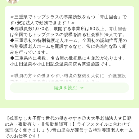
≪三重県でトップクラスの事業所数をもつ「青山里会」で
す♪安定法人で勤務できます！≫
◆総職員数1,070名、展開する事業所は60以上、青山里会
は全国でもトップクラスの規模を誇る社会福祉法人です。
◆三重県初の特別養護老人ホーム、全国初の認知症専用の
特別養護老人ホームを開設するなど、常に先進的な取り組
みを行っています。
◆三重県内に複数、名古屋の枇杷島にも施設があります。
小山田温泉や小山田記念温泉病院も関連施設です。
≪職員の方々の働きやすい環境の整備を大切に…介護施設
でのキャリアを青山里会で積みませんか？≫
◆介護施設での勤務が初めてという方も歓迎！
続きを読む
◆夜勤有り／日勤常勤／非常勤と様々な働き方をしている
方がいらっしゃいます。ぜひご相談ください。
◆賞与は年3回支給で前年度実績4.90ヶ月分です。
◆残業がないので、仕事のオンオフがきちんとつけられプ
ライベートも充実できます。
【残業なし★子育て世代の働きやすさ◎★大手老舗法人★日勤
◆託児所や単身者用の社宅が利用いただける様になってお
のみ・夜勤有り・非常勤相談可！】ライフスタイルに合わせて
り、職員の働きやすい環境の整備にも力を入れております♪
無理なく働きましょう♪青山里会が運営する特別養護老人ホーム
◆育児休業取得実績や保育所完備など、子育てとの両立を
でのお仕事です！