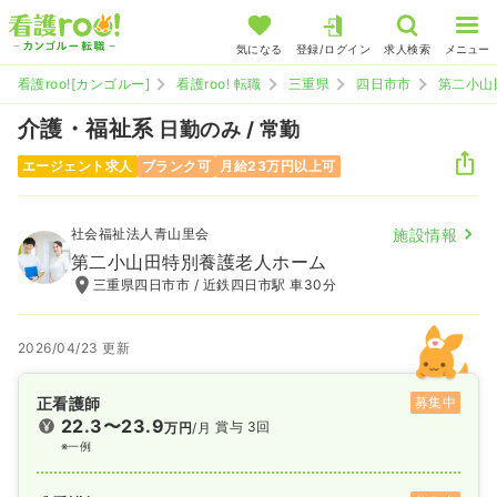
気になる
登録/ログイン
求人検索
メニュー
看護roo![カンゴルー]
看護roo! 転職
三重県
四日市市
第二小山
介護・福祉系
日勤のみ / 常勤
エージェント求人
ブランク可
月給23万円以上可
社会福祉法人青山里会
施設情報
第二小山田特別養護老人ホーム
三重県四日市市 / 近鉄四日市駅 車30分
2026/04/23 更新
正看護師
募集中
22.3〜23.9
賞与 3回
万円
/月
※一例