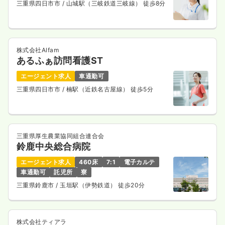
三重県四日市市
/ 山城駅（三岐鉄道三岐線） 徒歩8分
株式会社Alfam
あるふぁ訪問看護ST
エージェント求人
車通勤可
三重県四日市市
/ 楠駅（近鉄名古屋線） 徒歩5分
三重県厚生農業協同組合連合会
鈴鹿中央総合病院
エージェント求人
460床
7:1
電子カルテ
車通勤可
託児所
寮
三重県鈴鹿市
/ 玉垣駅（伊勢鉄道） 徒歩20分
株式会社ティアラ