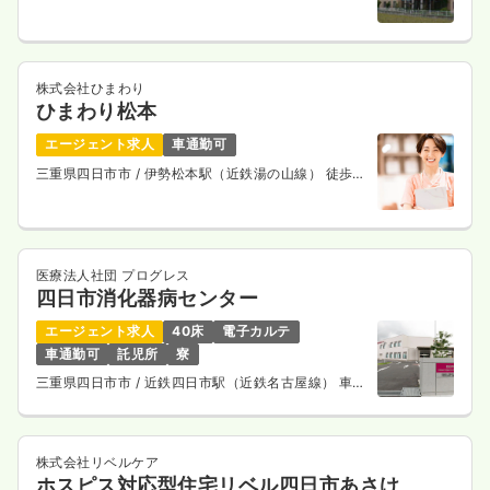
株式会社ひまわり
ひまわり松本
エージェント求人
車通勤可
三重県四日市市
/ 伊勢松本駅（近鉄湯の山線） 徒歩3
分
医療法人社団 プログレス
四日市消化器病センター
エージェント求人
40床
電子カルテ
車通勤可
託児所
寮
三重県四日市市
/ 近鉄四日市駅（近鉄名古屋線） 車
20分
株式会社リベルケア
ホスピス対応型住宅リベル四日市あさけ