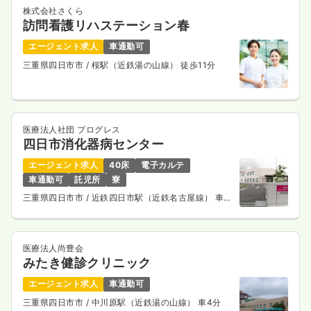
株式会社さくら
訪問看護リハステーション春
エージェント求人
車通勤可
三重県四日市市
/ 桜駅（近鉄湯の山線） 徒歩11分
医療法人社団 プログレス
四日市消化器病センター
エージェント求人
40床
電子カルテ
車通勤可
託児所
寮
三重県四日市市
/ 近鉄四日市駅（近鉄名古屋線） 車
20分
医療法人尚豊会
みたき健診クリニック
エージェント求人
車通勤可
三重県四日市市
/ 中川原駅（近鉄湯の山線） 車4分