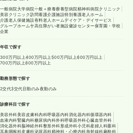
一般病院
大学病院
一般＋療養
療養型病院
精神科病院
クリニック
美容クリニック
訪問看護
介護施設
特別養護老人ホーム
介護老人保健施設
有料老人ホーム
デイケア・デイサービス
グループホーム
サ高住
障がい者施設
健診センター
保育園・学校
企業
年収で探す
300万円以上
400万円以上
500万円以上
600万円以上
700万円以上
800万円以上
勤務形態で探す
2交代
3交代
日勤のみ
夜勤のみ
診療科目で探す
美容外科
美容皮膚科
内科
呼吸器内科
消化器内科
循環器内科
血液内科
腎臓内科
糖尿病内科
外科
呼吸器外科
心臓血管外科
消化器外科
脳神経外科
整形外科
形成外科
小児科
産婦人科
眼科
耳鼻咽喉科
皮膚科
泌尿器科
精神科・心療内科
放射線科
麻酔科