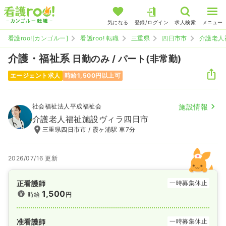
気になる
登録/ログイン
求人検索
メニュー
看護roo![カンゴルー]
看護roo! 転職
三重県
四日市市
介護老人
介護・福祉系
日勤のみ / パート(非常勤)
エージェント求人
時給1,500円以上可
社会福祉法人平成福祉会
施設情報
介護老人福祉施設ヴィラ四日市
三重県四日市市 / 霞ヶ浦駅 車7分
2026/07/16 更新
正看護師
一時募集休止
1,500
時給
円
准看護師
一時募集休止