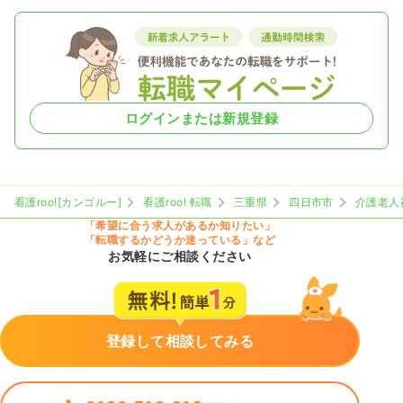
ログインまたは新規登録
看護roo![カンゴルー]
看護roo! 転職
三重県
四日市市
介護老人
「希望に合う求人があるか知りたい」
「転職するかどうか迷っている」など
お気軽にご相談ください
登録して相談してみる