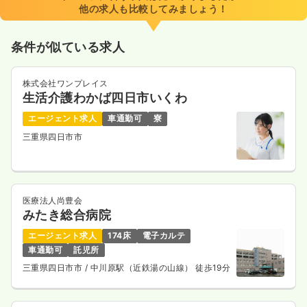
他の求人も比較してみましょう！
条件が似ている求人
株式会社ワンプレイス
生活介護わかば四日市いくわ
エージェント求人
車通勤可
寮
三重県四日市市
医療法人尚豊会
みたき総合病院
エージェント求人
174床
電子カルテ
車通勤可
託児所
三重県四日市市
/ 中川原駅（近鉄湯の山線） 徒歩19分