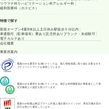
リウマチ科
リハビリテーション科
アレルギー科
緩和医療科（ホスピス）
特徴で探す
新規オープン
4週8休以上
土日休み
駅徒歩５分以内
車通勤可（駐車場有）
寮あり
託児所あり
ブランク・未経験可
電子カルテあり
会社概要
事業所案内
看護roo!を運営する(株)クイックは、個人情報保護に取り組む企業を示す
プライバシーマークを取得しています。
看護roo!を運営する(株)クイックは、適正な有料職業紹介事業者として厚
生労働省より認定を受けています。
看護roo!転職は東証プライム市場上場企業のクイックが、厚生労働大臣の
許可を受けて運営しています。