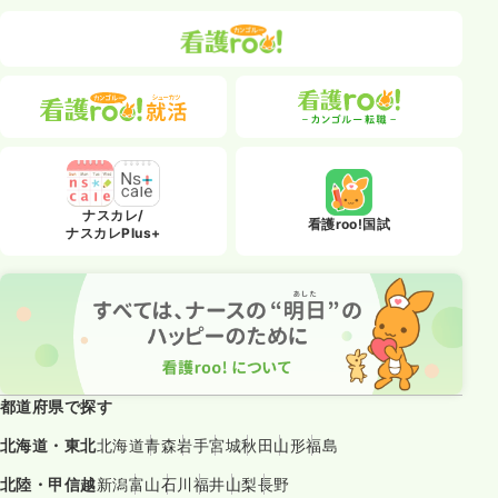
ナスカレ/
看護roo!国試
ナスカレPlus+
都道府県で探す
北海道・東北
北海道
青森
岩手
宮城
秋田
山形
福島
北陸・甲信越
新潟
富山
石川
福井
山梨
長野