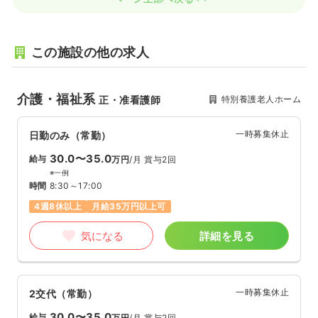
この施設の他の求人
介護・福祉系
特別養護老人ホーム
正・准看護師
一時募集休止
日勤のみ（常勤）
30.0〜35.0
給与
万円
/月
賞与2回
※一例
時間
8:30～17:00
4週8休以上
月給35万円以上可
気になる
詳細を見る
一時募集休止
2交代（常勤）
30.0〜35.0
給与
万円
/月
賞与2回