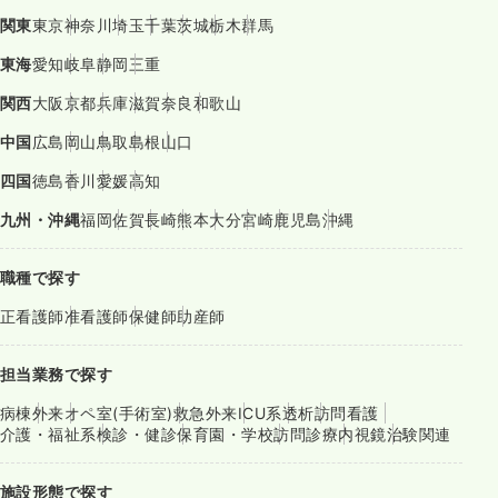
関東
東京
神奈川
埼玉
千葉
茨城
栃木
群馬
東海
愛知
岐阜
静岡
三重
関西
大阪
京都
兵庫
滋賀
奈良
和歌山
中国
広島
岡山
鳥取
島根
山口
四国
徳島
香川
愛媛
高知
九州・沖縄
福岡
佐賀
長崎
熊本
大分
宮崎
鹿児島
沖縄
職種で探す
正看護師
准看護師
保健師
助産師
担当業務で探す
病棟
外来
オペ室(手術室)
救急外来
ICU系
透析
訪問看護
介護・福祉系
検診・健診
保育園・学校
訪問診療
内視鏡
治験関連
施設形態で探す