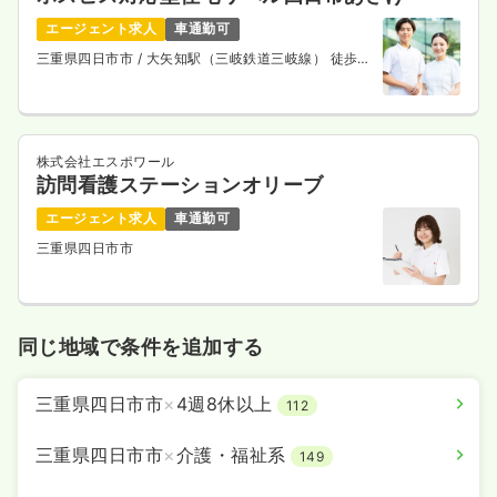
エージェント求人
車通勤可
三重県四日市市
/ 大矢知駅（三岐鉄道三岐線） 徒歩12
分
株式会社エスポワール
訪問看護ステーションオリーブ
エージェント求人
車通勤可
三重県四日市市
同じ地域で条件を追加する
三重県四日市市
×
4週8休以上
112
三重県四日市市
×
介護・福祉系
149