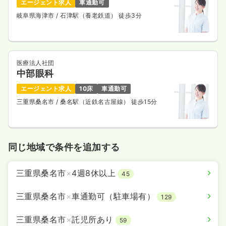
エージェント求人
車通勤可
岐阜県海津市
/ 石津駅（養老鉄道） 徒歩3分
医療法人社団
中部眼科
エージェント求人
10床
車通勤可
三重県桑名市
/ 桑名駅（近鉄名古屋線） 徒歩15分
同じ地域で条件を追加する
三重県桑名市
×
4週8休以上
45
三重県桑名市
×
車通勤可（駐車場有）
129
三重県桑名市
×
託児所あり
59