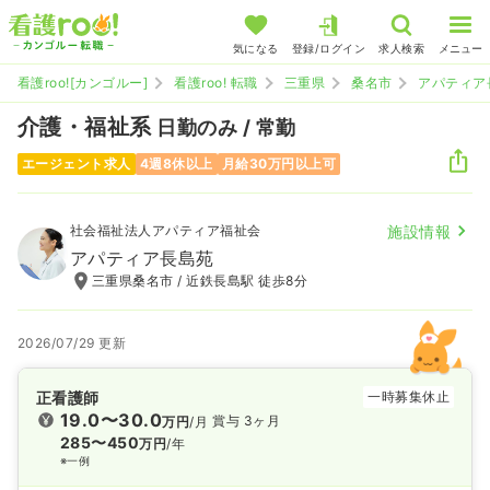
気になる
登録/ログイン
求人検索
メニュー
看護roo![カンゴルー]
看護roo! 転職
三重県
桑名市
アパティア
介護・福祉系
日勤のみ / 常勤
エージェント求人
4週8休以上
月給30万円以上可
社会福祉法人アパティア福祉会
施設情報
アパティア長島苑
三重県桑名市 / 近鉄長島駅 徒歩8分
2026/07/29 更新
正看護師
一時募集休止
19.0〜30.0
賞与 3ヶ月
万円
/月
285〜450
万円
/年
※一例