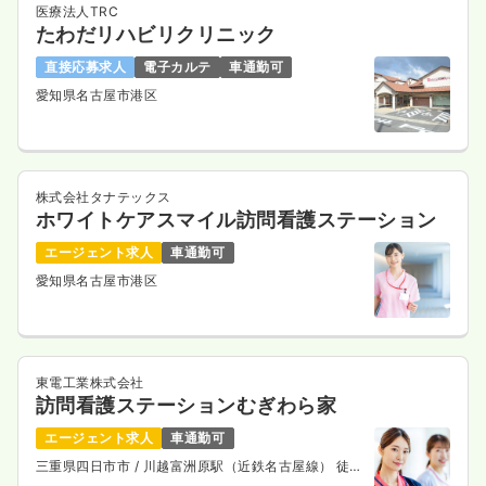
医療法人TRC
たわだリハビリクリニック
直接応募求人
電子カルテ
車通勤可
愛知県名古屋市港区
株式会社タナテックス
ホワイトケアスマイル訪問看護ステーション
エージェント求人
車通勤可
愛知県名古屋市港区
東電工業株式会社
訪問看護ステーションむぎわら家
エージェント求人
車通勤可
三重県四日市市
/ 川越富洲原駅（近鉄名古屋線） 徒歩
8分