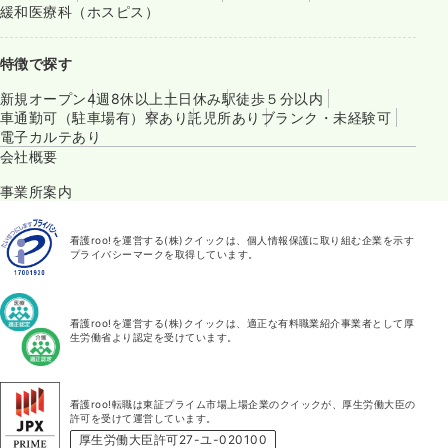
緩和医療科（ホスピス）
特徴で探す
新規オープン
4週8休以上
土日休み
駅徒歩５分以内
車通勤可（駐車場有）
寮あり
託児所あり
ブランク・未経験可
電子カルテあり
会社概要
事業所案内
看護roo!を運営する(株)クイックは、個人情報保護に取り組む企業を示す
プライバシーマークを取得しています。
看護roo!を運営する(株)クイックは、適正な有料職業紹介事業者として厚
生労働省より認定を受けています。
看護roo!転職は東証プライム市場上場企業のクイックが、厚生労働大臣の
許可を受けて運営しています。
厚生労働大臣許可27-ユ-020100