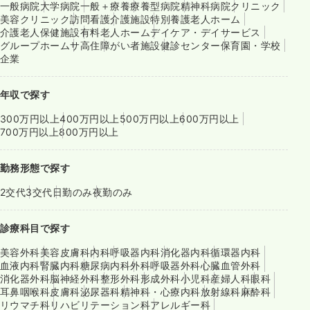
一般病院
大学病院
一般＋療養
療養型病院
精神科病院
クリニック
美容クリニック
訪問看護
介護施設
特別養護老人ホーム
介護老人保健施設
有料老人ホーム
デイケア・デイサービス
グループホーム
サ高住
障がい者施設
健診センター
保育園・学校
企業
年収で探す
300万円以上
400万円以上
500万円以上
600万円以上
700万円以上
800万円以上
勤務形態で探す
2交代
3交代
日勤のみ
夜勤のみ
診療科目で探す
美容外科
美容皮膚科
内科
呼吸器内科
消化器内科
循環器内科
血液内科
腎臓内科
糖尿病内科
外科
呼吸器外科
心臓血管外科
消化器外科
脳神経外科
整形外科
形成外科
小児科
産婦人科
眼科
耳鼻咽喉科
皮膚科
泌尿器科
精神科・心療内科
放射線科
麻酔科
リウマチ科
リハビリテーション科
アレルギー科