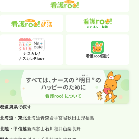
ナスカレ/
看護roo!国試
ナスカレPlus+
都道府県で探す
北海道・東北
北海道
青森
岩手
宮城
秋田
山形
福島
北陸・甲信越
新潟
富山
石川
福井
山梨
長野