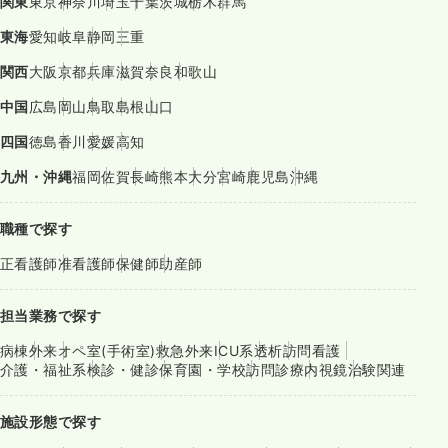
関東
東京
神奈川
埼玉
千葉
茨城
栃木
群馬
東海
愛知
岐阜
静岡
三重
関西
大阪
京都
兵庫
滋賀
奈良
和歌山
中国
広島
岡山
鳥取
島根
山口
四国
徳島
香川
愛媛
高知
九州・沖縄
福岡
佐賀
長崎
熊本
大分
宮崎
鹿児島
沖縄
職種で探す
正看護師
准看護師
保健師
助産師
担当業務で探す
病棟
外来
オペ室(手術室)
救急外来
ICU系
透析
訪問看護
介護・福祉系
検診・健診
保育園・学校
訪問診療
内視鏡
治験関連
施設形態で探す