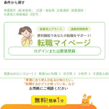
条件から探す
車通勤可（駐車場有）
介護・福祉系
正看護師
准看護師
介護老人保健施設
2交代
ログインまたは新規登録
看護roo![カンゴルー]
看護roo! 転職
石川県
小松市
介護老人保
「希望に合う求人があるか知りたい」
「転職するかどうか迷っている」など
お気軽にご相談ください