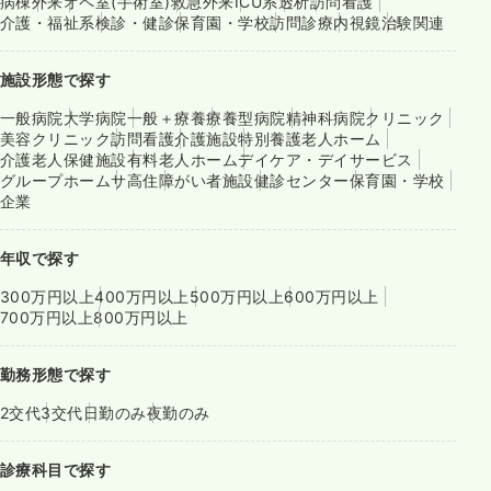
病棟
外来
オペ室(手術室)
救急外来
ICU系
透析
訪問看護
介護・福祉系
検診・健診
保育園・学校
訪問診療
内視鏡
治験関連
施設形態で探す
一般病院
大学病院
一般＋療養
療養型病院
精神科病院
クリニック
美容クリニック
訪問看護
介護施設
特別養護老人ホーム
介護老人保健施設
有料老人ホーム
デイケア・デイサービス
グループホーム
サ高住
障がい者施設
健診センター
保育園・学校
企業
年収で探す
300万円以上
400万円以上
500万円以上
600万円以上
700万円以上
800万円以上
勤務形態で探す
2交代
3交代
日勤のみ
夜勤のみ
診療科目で探す