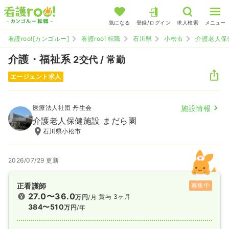
気になる
登録/ログイン
求人検索
メニュー
看護roo![カンゴルー]
看護roo! 転職
石川県
小松市
介護老人保
介護・福祉系
2交代 / 常勤
エージェント求人
医療法人社団 丹生会
施設情報
介護老人保健施設 まだら園
石川県小松市
2026/07/29 更新
正看護師
募集中
27.0〜36.0
賞与 3ヶ月
万円
/月
384〜510
万円
/年