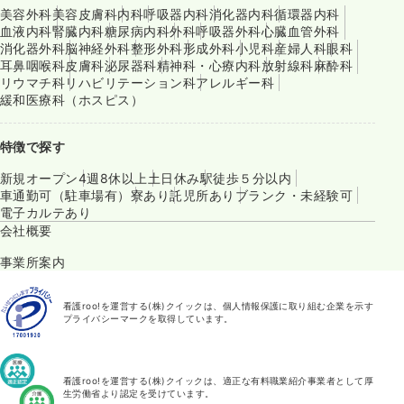
美容外科
美容皮膚科
内科
呼吸器内科
消化器内科
循環器内科
血液内科
腎臓内科
糖尿病内科
外科
呼吸器外科
心臓血管外科
消化器外科
脳神経外科
整形外科
形成外科
小児科
産婦人科
眼科
耳鼻咽喉科
皮膚科
泌尿器科
精神科・心療内科
放射線科
麻酔科
リウマチ科
リハビリテーション科
アレルギー科
緩和医療科（ホスピス）
特徴で探す
新規オープン
4週8休以上
土日休み
駅徒歩５分以内
車通勤可（駐車場有）
寮あり
託児所あり
ブランク・未経験可
電子カルテあり
会社概要
事業所案内
看護roo!を運営する(株)クイックは、個人情報保護に取り組む企業を示す
プライバシーマークを取得しています。
看護roo!を運営する(株)クイックは、適正な有料職業紹介事業者として厚
生労働省より認定を受けています。