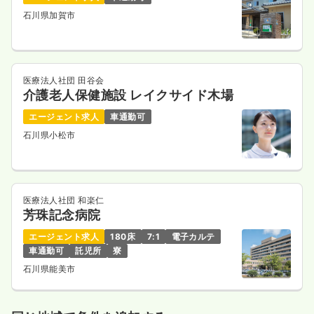
石川県加賀市
医療法人社団 田谷会
介護老人保健施設 レイクサイド木場
エージェント求人
車通勤可
石川県小松市
医療法人社団 和楽仁
芳珠記念病院
エージェント求人
180床
7:1
電子カルテ
車通勤可
託児所
寮
石川県能美市