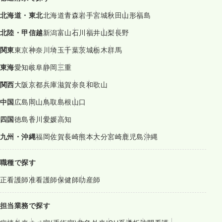
北海道・東北
北海道
青森
岩手
宮城
秋田
山形
福島
北陸・甲信越
新潟
富山
石川
福井
山梨
長野
関東
東京
神奈川
埼玉
千葉
茨城
栃木
群馬
東海
愛知
岐阜
静岡
三重
関西
大阪
京都
兵庫
滋賀
奈良
和歌山
中国
広島
岡山
鳥取
島根
山口
四国
徳島
香川
愛媛
高知
九州・沖縄
福岡
佐賀
長崎
熊本
大分
宮崎
鹿児島
沖縄
職種で探す
正看護師
准看護師
保健師
助産師
担当業務で探す