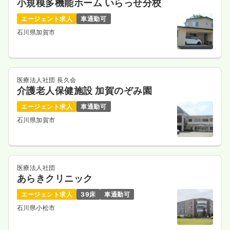
小規模多機能ホーム いらっせ分校
エージェント求人
車通勤可
石川県加賀市
医療法人社団 長久会
介護老人保健施設 加賀のぞみ園
エージェント求人
車通勤可
石川県加賀市
医療法人社団
あらきクリニック
エージェント求人
39床
車通勤可
石川県小松市