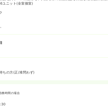
×6ユニット(全室個室)
ク
等。
目
ちの方(正/准問わず)
勤務時間の場合
:30