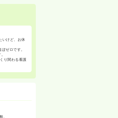
たいけど、お休
ほぼゼロです。
す。
くり関わる看護
般。