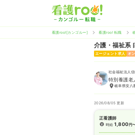
看護roo![カンゴルー]
看護roo! 転職
介護・福祉系
エージェント求人
オ
社会福祉法人信
特別養護老
岐阜県安八郡
2026/08/05 更新
正看護師
1,800
時給
円