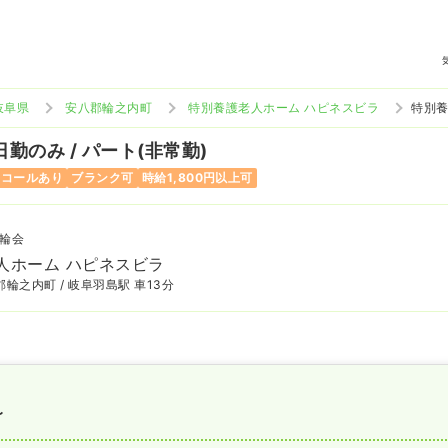
岐阜県
安八郡輪之内町
特別養護老人ホーム ハピネスビラ
特別養
日勤のみ / パート(非常勤)
ンコールあり
ブランク可
時給1,800円以上可
輪会
人ホーム ハピネスビラ
輪之内町 / 岐阜羽島駅 車13分
〜