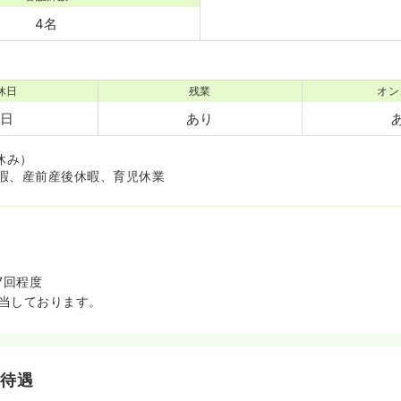
4名
休日
残業
オン
8日
あり
休み）
暇、産前産後休暇、育児休業
7回程度
担当しております。
・待遇