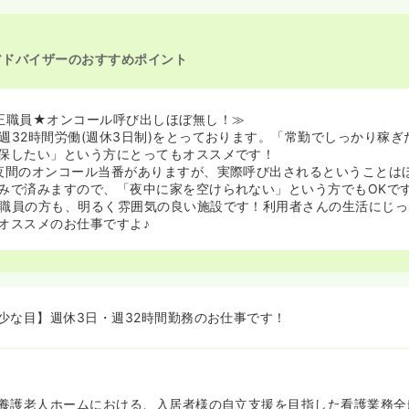
アドバイザーのおすすめポイント
正職員★オンコール呼び出しほぼ無し！≫
週32時間労働(週休3日制)をとっております。「常勤でしっかり稼ぎ
保したい」という方にとってもオススメです！
夜間のオンコール当番がありますが、実際呼び出されるということは
みで済みますので、「夜中に家を空けられない」という方でもOKで
職員の方も、明るく雰囲気の良い施設です！利用者さんの生活にじっ
オススメのお仕事ですよ♪
少な目】週休3日・週32時間勤務のお仕事です！
養護老人ホームにおける、入居者様の自立支援を目指した看護業務全