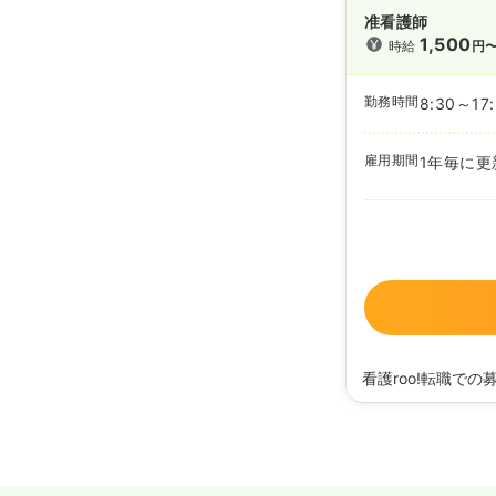
准看護師
1,500
時給
円
勤務時間
8:30～17
雇用期間
1年毎に更
看護roo!転職での
2026/01/23
正・准
2025/07/24
正・准
2025/03/18
正・准