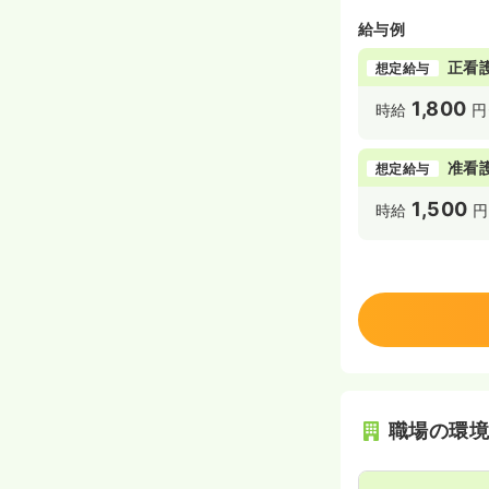
給与例
正看
想定給与
1,800
時給
円
准看
想定給与
1,500
時給
円
職場の環