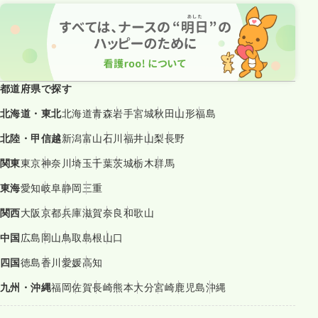
都道府県で探す
北海道・東北
北海道
青森
岩手
宮城
秋田
山形
福島
北陸・甲信越
新潟
富山
石川
福井
山梨
長野
関東
東京
神奈川
埼玉
千葉
茨城
栃木
群馬
東海
愛知
岐阜
静岡
三重
関西
大阪
京都
兵庫
滋賀
奈良
和歌山
中国
広島
岡山
鳥取
島根
山口
四国
徳島
香川
愛媛
高知
九州・沖縄
福岡
佐賀
長崎
熊本
大分
宮崎
鹿児島
沖縄