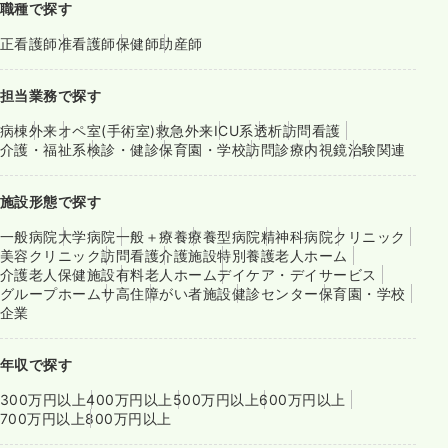
職種で探す
正看護師
准看護師
保健師
助産師
担当業務で探す
病棟
外来
オペ室(手術室)
救急外来
ICU系
透析
訪問看護
介護・福祉系
検診・健診
保育園・学校
訪問診療
内視鏡
治験関連
施設形態で探す
一般病院
大学病院
一般＋療養
療養型病院
精神科病院
クリニック
美容クリニック
訪問看護
介護施設
特別養護老人ホーム
介護老人保健施設
有料老人ホーム
デイケア・デイサービス
グループホーム
サ高住
障がい者施設
健診センター
保育園・学校
企業
年収で探す
300万円以上
400万円以上
500万円以上
600万円以上
700万円以上
800万円以上