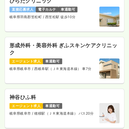
ひらたクリニック
直接応募求人
電子カルテ
車通勤可
岐阜県羽島郡笠松町
/ 西笠松駅 徒歩10分
形成外科・美容外科 ぎふスキンケアクリニッ
ク
エージェント求人
車通勤可
岐阜県岐阜市
/ 西岐阜駅（ＪＲ東海道本線） 車7分
神谷ひふ科
エージェント求人
車通勤可
岐阜県岐阜市
/ 穂積駅（ＪＲ東海道本線） バス20分