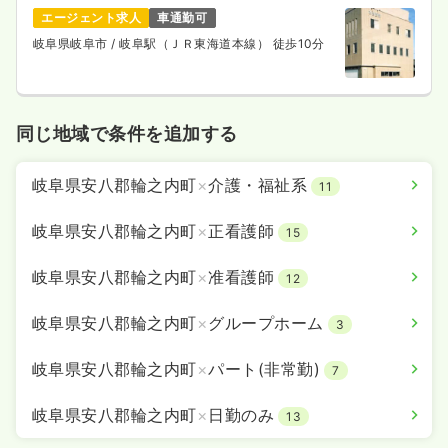
エージェント求人
車通勤可
岐阜県岐阜市
/ 岐阜駅（ＪＲ東海道本線） 徒歩10分
同じ地域で条件を追加する
岐阜県安八郡輪之内町
×
介護・福祉系
11
岐阜県安八郡輪之内町
×
正看護師
15
岐阜県安八郡輪之内町
×
准看護師
12
岐阜県安八郡輪之内町
×
グループホーム
3
岐阜県安八郡輪之内町
×
パート(非常勤)
7
岐阜県安八郡輪之内町
×
日勤のみ
13