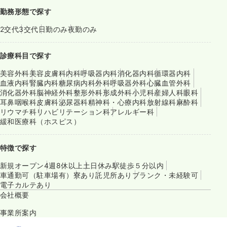
勤務形態で探す
2交代
3交代
日勤のみ
夜勤のみ
診療科目で探す
美容外科
美容皮膚科
内科
呼吸器内科
消化器内科
循環器内科
血液内科
腎臓内科
糖尿病内科
外科
呼吸器外科
心臓血管外科
消化器外科
脳神経外科
整形外科
形成外科
小児科
産婦人科
眼科
耳鼻咽喉科
皮膚科
泌尿器科
精神科・心療内科
放射線科
麻酔科
リウマチ科
リハビリテーション科
アレルギー科
緩和医療科（ホスピス）
特徴で探す
新規オープン
4週8休以上
土日休み
駅徒歩５分以内
車通勤可（駐車場有）
寮あり
託児所あり
ブランク・未経験可
電子カルテあり
会社概要
事業所案内