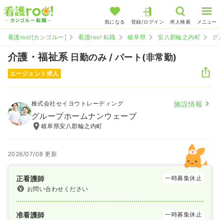
気になる
登録/ログイン
求人検索
メニュー
看護roo![カンゴルー]
看護roo! 転職
岐阜県
安八郡輪之内町
グ
介護・福祉系
日勤のみ / パート(非常勤)
エージェント求人
株式会社セイヨウトレーディング
施設情報
グループホームナンウェーブ
岐阜県安八郡輪之内町
2026/07/08 更新
正看護師
一時募集休止
お問い合わせください
准看護師
一時募集休止