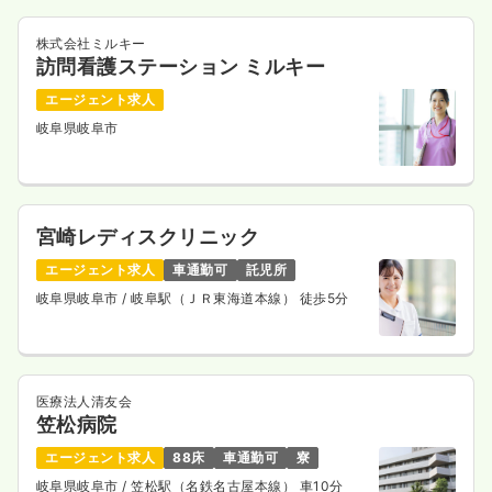
株式会社ミルキー
訪問看護ステーション ミルキー
エージェント求人
岐阜県岐阜市
宮崎レディスクリニック
エージェント求人
車通勤可
託児所
岐阜県岐阜市
/ 岐阜駅（ＪＲ東海道本線） 徒歩5分
医療法人清友会
笠松病院
エージェント求人
88床
車通勤可
寮
岐阜県岐阜市
/ 笠松駅（名鉄名古屋本線） 車10分