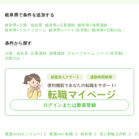
岐阜県で条件を追加する
岐阜県×介護・福祉系
岐阜県×正看護師
岐阜県×准看護師
岐阜県×グループホーム
岐阜県×パート(非常勤)
岐阜県×日勤のみ
条件から探す
介護・福祉系
正看護師
准看護師
グループホーム
パート(非常勤)
日勤のみ
ログインまたは新規登録
看護roo![カンゴルー]
看護roo! 転職
岐阜県
安八郡輪之内町
グ