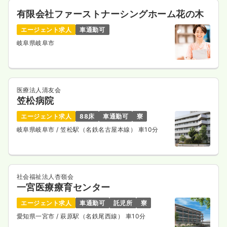
有限会社ファーストナーシングホーム花の木
エージェント求人
車通勤可
岐阜県岐阜市
医療法人清友会
笠松病院
エージェント求人
88床
車通勤可
寮
岐阜県岐阜市
/ 笠松駅（名鉄名古屋本線） 車10分
社会福祉法人杏嶺会
一宮医療療育センター
エージェント求人
車通勤可
託児所
寮
愛知県一宮市
/ 萩原駅（名鉄尾西線） 車10分