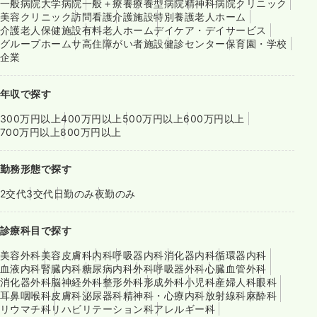
一般病院
大学病院
一般＋療養
療養型病院
精神科病院
クリニック
美容クリニック
訪問看護
介護施設
特別養護老人ホーム
介護老人保健施設
有料老人ホーム
デイケア・デイサービス
グループホーム
サ高住
障がい者施設
健診センター
保育園・学校
企業
年収で探す
300万円以上
400万円以上
500万円以上
600万円以上
700万円以上
800万円以上
勤務形態で探す
2交代
3交代
日勤のみ
夜勤のみ
診療科目で探す
美容外科
美容皮膚科
内科
呼吸器内科
消化器内科
循環器内科
血液内科
腎臓内科
糖尿病内科
外科
呼吸器外科
心臓血管外科
消化器外科
脳神経外科
整形外科
形成外科
小児科
産婦人科
眼科
耳鼻咽喉科
皮膚科
泌尿器科
精神科・心療内科
放射線科
麻酔科
リウマチ科
リハビリテーション科
アレルギー科