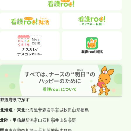
ナスカレ/
看護roo!国試
ナスカレPlus+
都道府県で探す
北海道・東北
北海道
青森
岩手
宮城
秋田
山形
福島
北陸・甲信越
新潟
富山
石川
福井
山梨
長野
関東
東京
神奈川
埼玉
千葉
茨城
栃木
群馬