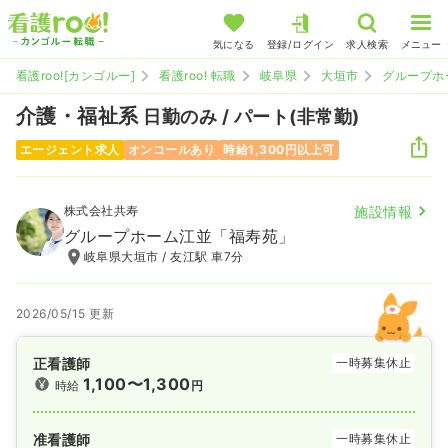
気になる
登録/ログイン
求人検索
メニュー
看護roo![カンゴルー]
看護roo! 転職
岐阜県
大垣市
グループホ
介護・福祉系
日勤のみ / パート(非常勤)
エージェント求人
オンコールあり
時給1,300円以上可
株式会社共寿
施設情報
グループホーム江並「福寿苑」
岐阜県大垣市 / 友江駅 車7分
2026/05/15 更新
正看護師
一時募集休止
1,100〜1,300
時給
円
准看護師
一時募集休止