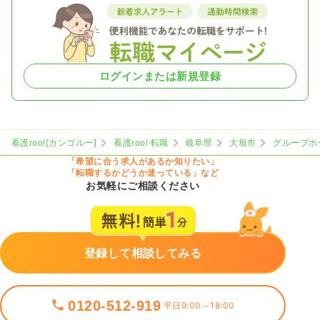
ログインまたは新規登録
看護roo![カンゴルー]
看護roo! 転職
岐阜県
大垣市
グループホ
「希望に合う求人があるか知りたい」
「転職するかどうか迷っている」など
お気軽にご相談ください
登録して相談してみる
0120-512-919
平日9:00～18:00