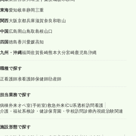
東海
愛知
岐阜
静岡
三重
関西
大阪
京都
兵庫
滋賀
奈良
和歌山
中国
広島
岡山
鳥取
島根
山口
四国
徳島
香川
愛媛
高知
九州・沖縄
福岡
佐賀
長崎
熊本
大分
宮崎
鹿児島
沖縄
職種で探す
正看護師
准看護師
保健師
助産師
担当業務で探す
病棟
外来
オペ室(手術室)
救急外来
ICU系
透析
訪問看護
介護・福祉系
検診・健診
保育園・学校
訪問診療
内視鏡
治験関連
施設形態で探す