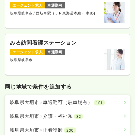
エージェント求人
車通勤可
岐阜県岐阜市
/ 西岐阜駅（ＪＲ東海道本線） 車8分
みる訪問看護ステーション
エージェント求人
車通勤可
岐阜県岐阜市
同じ地域で条件を追加する
岐阜県大垣市
×
車通勤可（駐車場有）
191
岐阜県大垣市
×
介護・福祉系
82
岐阜県大垣市
×
正看護師
200