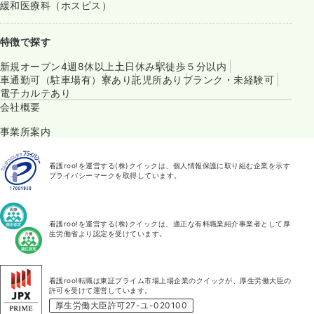
緩和医療科（ホスピス）
特徴で探す
新規オープン
4週8休以上
土日休み
駅徒歩５分以内
車通勤可（駐車場有）
寮あり
託児所あり
ブランク・未経験可
電子カルテあり
会社概要
事業所案内
看護roo!を運営する(株)クイックは、個人情報保護に取り組む企業を示す
プライバシーマークを取得しています。
看護roo!を運営する(株)クイックは、適正な有料職業紹介事業者として厚
生労働省より認定を受けています。
看護roo!転職は東証プライム市場上場企業のクイックが、厚生労働大臣の
許可を受けて運営しています。
厚生労働大臣許可27-ユ-020100