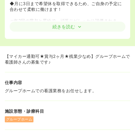
◆月に3日まで希望休を取得できるため、ご自身の予定に
合わせて柔軟に働けます！
≪年2回の賞与と昇給で、頑張りがしっかり評価されま
す！≫
続きを読む
◆賞与が年2回支給され、さらに昇給もあるため、日頃の
努力や貢献が給与にきちんと反映されます！モチベーショ
ンを高く保ちながら、長期的にキャリアを築ける環境で
す。
【マイカー通勤可★賞与2ヶ月★残業少なめ】グループホームで
看護師さんの募集です♪
仕事内容
グループホームでの看護業務をお任せします。
施設形態・診療科目
グループホーム