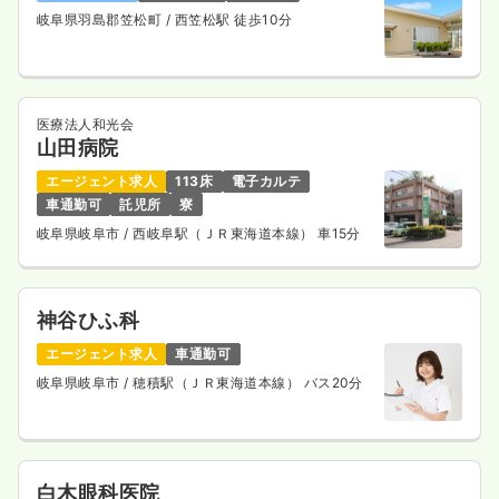
岐阜県羽島郡笠松町
/ 西笠松駅 徒歩10分
医療法人和光会
山田病院
エージェント求人
113床
電子カルテ
車通勤可
託児所
寮
岐阜県岐阜市
/ 西岐阜駅（ＪＲ東海道本線） 車15分
神谷ひふ科
エージェント求人
車通勤可
岐阜県岐阜市
/ 穂積駅（ＪＲ東海道本線） バス20分
白木眼科医院