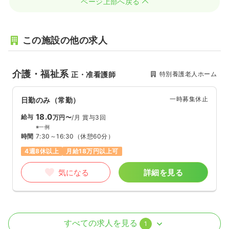
ページ上部へ戻る
この施設の他の求人
介護・福祉系
特別養護老人ホーム
正・准看護師
一時募集休止
日勤のみ（常勤）
18.0
給与
万円〜
/月
賞与3回
※一例
時間
7:30～16:30
（休憩60分）
4週8休以上
月給18万円以上可
気になる
詳細を見る
介護・福祉系
デイケア・デイサービス
正・准看護師
すべての求人を見る
1