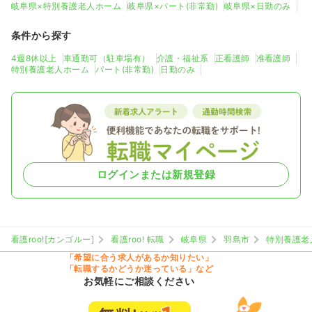
岐阜県×特別養護老人ホーム
岐阜県×パート(非常勤)
岐阜県×日勤のみ
条件から探す
4週8休以上
車通勤可（駐車場有）
介護・福祉系
正看護師
准看護師
特別養護老人ホーム
パート(非常勤)
日勤のみ
ログインまたは新規登録
看護roo![カンゴルー]
看護roo! 転職
岐阜県
羽島市
特別養護老
「希望に合う求人があるか知りたい」
「転職するかどうか迷っている」など
お気軽にご相談ください