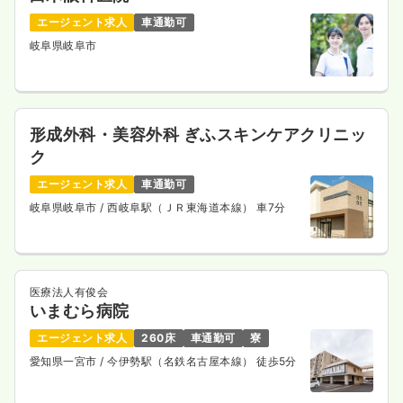
エージェント求人
車通勤可
岐阜県岐阜市
形成外科・美容外科 ぎふスキンケアクリニッ
ク
エージェント求人
車通勤可
岐阜県岐阜市
/ 西岐阜駅（ＪＲ東海道本線） 車7分
医療法人有俊会
いまむら病院
エージェント求人
260床
車通勤可
寮
愛知県一宮市
/ 今伊勢駅（名鉄名古屋本線） 徒歩5分