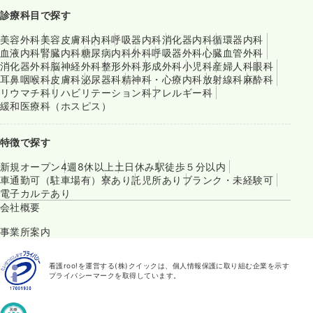
診療科目で探す
美容外科
美容皮膚科
内科
呼吸器内科
消化器内科
循環器内科
血液内科
腎臓内科
糖尿病内科
外科
呼吸器外科
心臓血管外科
消化器外科
脳神経外科
整形外科
形成外科
小児科
産婦人科
眼科
耳鼻咽喉科
皮膚科
泌尿器科
精神科・心療内科
放射線科
麻酔科
リウマチ科
リハビリテーション科
アレルギー科
緩和医療科（ホスピス）
特徴で探す
新規オープン
4週8休以上
土日休み
駅徒歩５分以内
車通勤可（駐車場有）
寮あり
託児所あり
ブランク・未経験可
電子カルテあり
会社概要
事業所案内
看護roo!を運営する(株)クイックは、個人情報保護に取り組む企業を示す
プライバシーマークを取得しています。