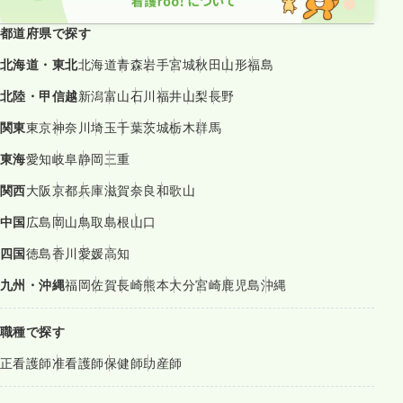
都道府県で探す
北海道・東北
北海道
青森
岩手
宮城
秋田
山形
福島
北陸・甲信越
新潟
富山
石川
福井
山梨
長野
関東
東京
神奈川
埼玉
千葉
茨城
栃木
群馬
東海
愛知
岐阜
静岡
三重
関西
大阪
京都
兵庫
滋賀
奈良
和歌山
中国
広島
岡山
鳥取
島根
山口
四国
徳島
香川
愛媛
高知
九州・沖縄
福岡
佐賀
長崎
熊本
大分
宮崎
鹿児島
沖縄
職種で探す
正看護師
准看護師
保健師
助産師