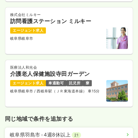
株式会社ミルキー
訪問看護ステーション ミルキー
エージェント求人
岐阜県岐阜市
医療法人和光会
介護老人保健施設寺田ガーデン
エージェント求人
車通勤可
託児所
寮
岐阜県岐阜市
/ 西岐阜駅（ＪＲ東海道本線） 車15分
同じ地域で条件を追加する
岐阜県羽島市
×
4週8休以上
21