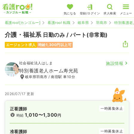
気になる
登録/ログイン
求人検索
メニュー
看護roo![カンゴルー]
看護roo! 転職
岐阜県
羽島市
特別養護老
介護・福祉系
日勤のみ / パート(非常勤)
エージェント求人
時給1,300円以上可
社会福祉法人はしま
施設情報
特別養護老人ホーム寿光苑
岐阜県羽島市 / 南宿駅 車10分
2026/07/17 更新
正看護師
一時募集休止
1,010〜1,300
時給
円
准看護師
一時募集休止