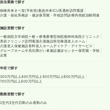
担当業務で探す
病棟
外来
オペ室(手術室)
救急外来
ICU系
透析
訪問看護
介護・福祉系
検診・健診
保育園・学校
訪問診療
内視鏡
治験関連
施設形態で探す
一般病院
大学病院
一般＋療養
療養型病院
精神科病院
クリニック
美容クリニック
訪問看護
介護施設
特別養護老人ホーム
介護老人保健施設
有料老人ホーム
デイケア・デイサービス
グループホーム
サ高住
障がい者施設
健診センター
保育園・学校
企業
年収で探す
300万円以上
400万円以上
500万円以上
600万円以上
700万円以上
800万円以上
勤務形態で探す
2交代
3交代
日勤のみ
夜勤のみ