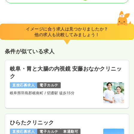
一時募集休止
日勤のみ（パート）
1,010〜1,300
給与
時給
円
時間
8:30～17:30
（休憩60分）
イメージに合う求人は見つかりましたか？
他の求人も比較してみましょう！
時給1,300円以上可
気になる
詳細を見る
条件が似ている求人
岐阜・胃と大腸の内視鏡 安藤おなかクリニッ
ク
直接応募求人
電子カルテ
岐阜県羽島郡岐南町
/ 切通駅 徒歩15分
ひらたクリニック
直接応募求人
電子カルテ
車通勤可