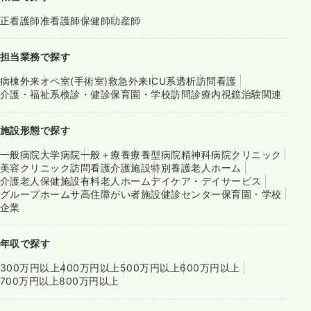
正看護師
准看護師
保健師
助産師
担当業務で探す
病棟
外来
オペ室(手術室)
救急外来
ICU系
透析
訪問看護
介護・福祉系
検診・健診
保育園・学校
訪問診療
内視鏡
治験関連
施設形態で探す
一般病院
大学病院
一般＋療養
療養型病院
精神科病院
クリニック
美容クリニック
訪問看護
介護施設
特別養護老人ホーム
介護老人保健施設
有料老人ホーム
デイケア・デイサービス
グループホーム
サ高住
障がい者施設
健診センター
保育園・学校
企業
年収で探す
300万円以上
400万円以上
500万円以上
600万円以上
700万円以上
800万円以上