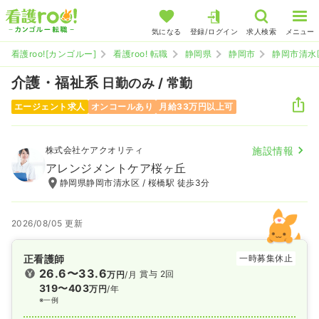
気になる
登録/ログイン
求人検索
メニュー
看護roo![カンゴルー]
看護roo! 転職
静岡県
静岡市
静岡市清水
介護・福祉系
日勤のみ / 常勤
エージェント求人
オンコールあり
月給33万円以上可
株式会社ケアクオリティ
施設情報
アレンジメントケア桜ヶ丘
静岡県静岡市清水区 / 桜橋駅 徒歩3分
2026/08/05 更新
正看護師
一時募集休止
26.6〜33.6
賞与 2回
万円
/月
319〜403
万円
/年
※一例