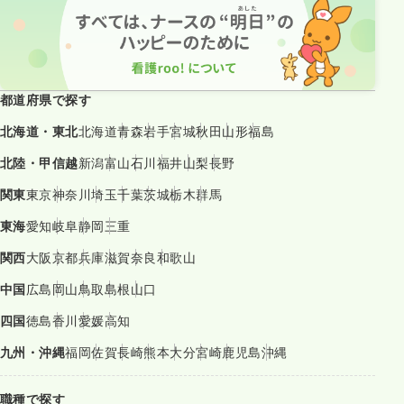
都道府県で探す
北海道・東北
北海道
青森
岩手
宮城
秋田
山形
福島
北陸・甲信越
新潟
富山
石川
福井
山梨
長野
関東
東京
神奈川
埼玉
千葉
茨城
栃木
群馬
東海
愛知
岐阜
静岡
三重
関西
大阪
京都
兵庫
滋賀
奈良
和歌山
中国
広島
岡山
鳥取
島根
山口
四国
徳島
香川
愛媛
高知
九州・沖縄
福岡
佐賀
長崎
熊本
大分
宮崎
鹿児島
沖縄
職種で探す