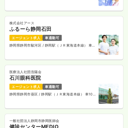
10分
株式会社アース
ふるーら静岡石田
エージェント求人
車通勤可
静岡県静岡市駿河区
/ 静岡駅（ＪＲ東海道本線） 車
10分
医療法人社団浩陽会
石川眼科医院
エージェント求人
車通勤可
静岡県静岡市葵区
/ 静岡駅（ＪＲ東海道本線） 車10
分
一般社団法人静岡市静岡医師会
健診センターMEDIO