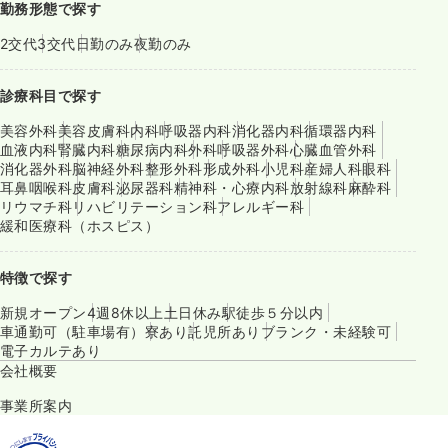
勤務形態で探す
2交代
3交代
日勤のみ
夜勤のみ
診療科目で探す
美容外科
美容皮膚科
内科
呼吸器内科
消化器内科
循環器内科
血液内科
腎臓内科
糖尿病内科
外科
呼吸器外科
心臓血管外科
消化器外科
脳神経外科
整形外科
形成外科
小児科
産婦人科
眼科
耳鼻咽喉科
皮膚科
泌尿器科
精神科・心療内科
放射線科
麻酔科
リウマチ科
リハビリテーション科
アレルギー科
緩和医療科（ホスピス）
特徴で探す
新規オープン
4週8休以上
土日休み
駅徒歩５分以内
車通勤可（駐車場有）
寮あり
託児所あり
ブランク・未経験可
電子カルテあり
会社概要
事業所案内