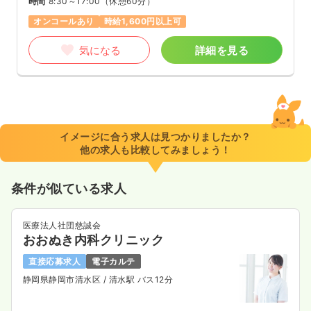
時間
8:30～17:00
（休憩60分）
オンコールあり
時給1,600円以上可
気になる
詳細を見る
イメージに合う求人は見つかりましたか？
他の求人も比較してみましょう！
条件が似ている求人
医療法人社団慈誠会
おおぬき内科クリニック
直接応募求人
電子カルテ
静岡県静岡市清水区
/ 清水駅 バス12分