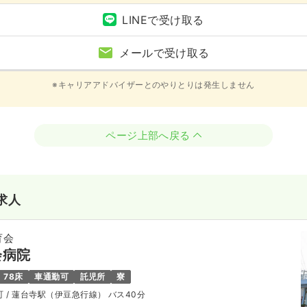
LINEで受け取る
メールで受け取る
※キャリアアドバイザーとのやりとりは発生しません
ページ上部へ戻る
求人
育会
会病院
78床
車通勤可
託児所
寮
町
/ 蓮台寺駅（伊豆急行線） バス40分