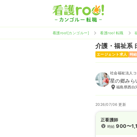
看護roo![カンゴルー]
看護roo! 転職
介護・福祉系
エージェント求人
時給
社会福祉法人コ
星の郷みら
福島県西白
2026/07/06 更新
正看護師
900〜1,
時給