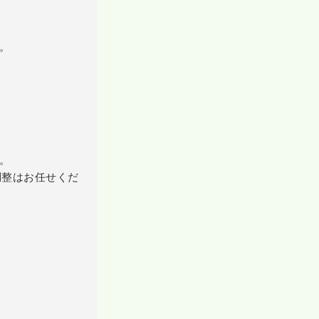
。
。
調整はお任せくだ