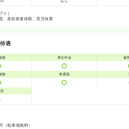
5日
なし
フト）
暇、産前産後休暇、育児休業
・待遇
保険
厚生年金
雇
保険
車通勤
児所
可（駐車場無料）