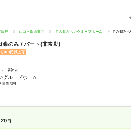
福島県
西白河郡西郷村
星の郷みらいグループホーム
星の郷みら
日勤のみ / パート(非常勤)
1,100円以上可
スモ福祉会
いグループホーム
河郡西郷村
120
円