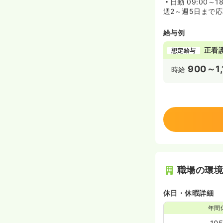
日勤
09:00～1
週2～週5日まで
給与例
正看
想定給与
900～1,
時給
職場の環
休日・休暇詳細
年間