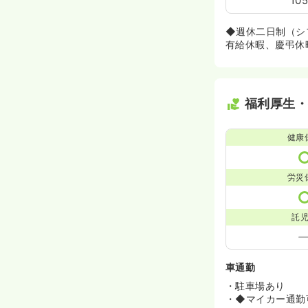
10
◆週休二日制（シ
有給休暇、慶弔休
福利厚生
健康
労災
託
車通勤
・駐車場あり
・◆マイカー通勤