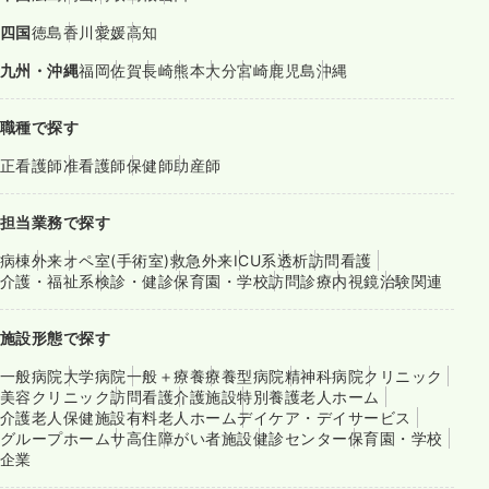
四国
徳島
香川
愛媛
高知
九州・沖縄
福岡
佐賀
長崎
熊本
大分
宮崎
鹿児島
沖縄
職種で探す
正看護師
准看護師
保健師
助産師
担当業務で探す
病棟
外来
オペ室(手術室)
救急外来
ICU系
透析
訪問看護
介護・福祉系
検診・健診
保育園・学校
訪問診療
内視鏡
治験関連
施設形態で探す
一般病院
大学病院
一般＋療養
療養型病院
精神科病院
クリニック
美容クリニック
訪問看護
介護施設
特別養護老人ホーム
介護老人保健施設
有料老人ホーム
デイケア・デイサービス
グループホーム
サ高住
障がい者施設
健診センター
保育園・学校
企業