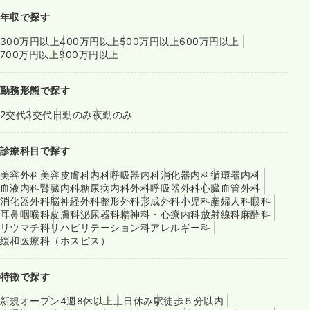
年収で探す
300万円以上
400万円以上
500万円以上
600万円以上
700万円以上
800万円以上
勤務形態で探す
2交代
3交代
日勤のみ
夜勤のみ
診療科目で探す
美容外科
美容皮膚科
内科
呼吸器内科
消化器内科
循環器内科
血液内科
腎臓内科
糖尿病内科
外科
呼吸器外科
心臓血管外科
消化器外科
脳神経外科
整形外科
形成外科
小児科
産婦人科
眼科
耳鼻咽喉科
皮膚科
泌尿器科
精神科・心療内科
放射線科
麻酔科
リウマチ科
リハビリテーション科
アレルギー科
緩和医療科（ホスピス）
特徴で探す
新規オープン
4週8休以上
土日休み
駅徒歩５分以内