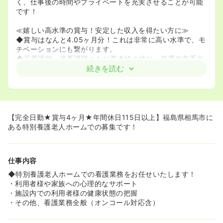
く、仕事後の時間やプライベートを充実させることが可能
です！
≪嬉しい高水準の賞与！安定した収入を得たい方に≫
◆賞与はなんと4.05ヶ月分！これは非常に高い水準で、モ
チベーションにも繋がります。
◆正看護師・准看護師ともに基本給の他に、処遇改善手当
と特定業務手当が毎月支給されます。
続きを読む
≪マイカー通勤OK！ストレスフリーな通勤環境≫
◆車通勤が可能で、駐車場も完備されているため、毎日の
通勤に便利です。
◆公共交通機関の時間を気にせず、自分のペースで通勤し
【完全日勤★賞与4ヶ月★年間休日115日以上】福島県相馬市に
たい方におすすめです！
ある特別養護老人ホームでの募集です！
≪長く安心して働ける充実の福利厚生≫
◆退職金制度があり（勤続1年以上）、将来への安心感が
仕事内容
あります。
◆再雇用制度は上限70歳までと、長く働きたい方をサポー
◆特別養護老人ホームでの看護業務をお任せいたします！
トする体制が整っています。
・利用者様や家族への心理的なサポート
・施設内での利用者様の健康状態の把握
・その他、看護業務全般（オンコール対応含）