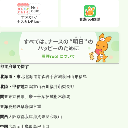
ナスカレ/
看護roo!国試
ナスカレPlus+
都道府県で探す
北海道・東北
北海道
青森
岩手
宮城
秋田
山形
福島
北陸・甲信越
新潟
富山
石川
福井
山梨
長野
関東
東京
神奈川
埼玉
千葉
茨城
栃木
群馬
東海
愛知
岐阜
静岡
三重
関西
大阪
京都
兵庫
滋賀
奈良
和歌山
中国
広島
岡山
鳥取
島根
山口