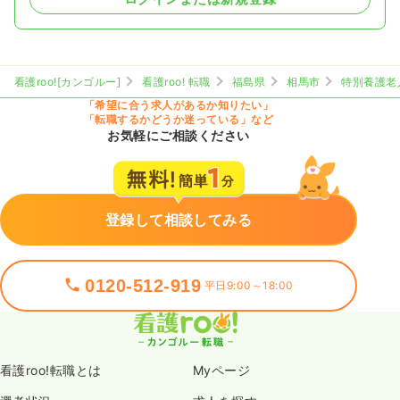
看護roo![カンゴルー]
看護roo! 転職
福島県
相馬市
特別養護老
「希望に合う求人があるか知りたい」
「転職するかどうか迷っている」など
お気軽にご相談ください
登録して相談してみる
0120-512-919
平日9:00～18:00
看護roo!転職とは
Myページ