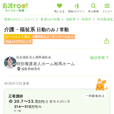
気になる
登録/ログイン
求人検索
メニュー
看護roo![カンゴルー]
看護roo! 転職
福島県
相馬市
特別養護老
介護・福祉系
日勤のみ / 常勤
エージェント求人
4週8休以上
オンコールあり
月給33万円以上可
社会福祉法人相馬福祉会
施設情報
特別養護老人ホーム相馬ホーム
福島県相馬市
2026/07/22 更新
正看護師
一時募集休止
20.7〜33.5
賞与 4.05ヶ月
万円
/月
314〜519
万円
/年
※一例