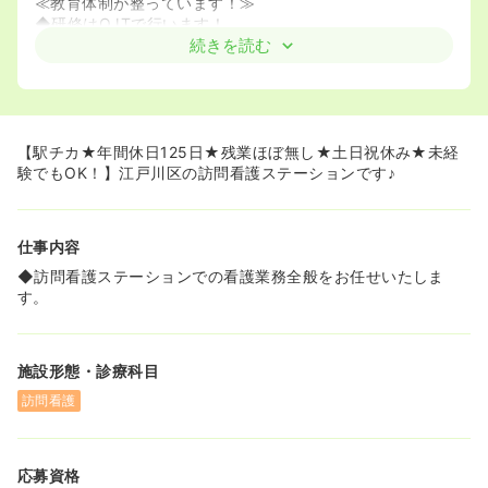
≪教育体制が整っています！≫
◆研修はOJTで行います！
何かあったら所長に相談もしくは社用携帯で他スタッフに
続きを読む
相談できる環境があります＾＾
◆独り立ちまでは皆さん3ヶ月くらいで、人によって最初
は慣れるまで2人で訪問にいくこともありますので是非ご
安心ください！
【駅チカ★年間休日125日★残業ほぼ無し★土日祝休み★未経
験でもOK！】江戸川区の訪問看護ステーションです♪
仕事内容
◆訪問看護ステーションでの看護業務全般をお任せいたしま
す。
施設形態・診療科目
訪問看護
応募資格