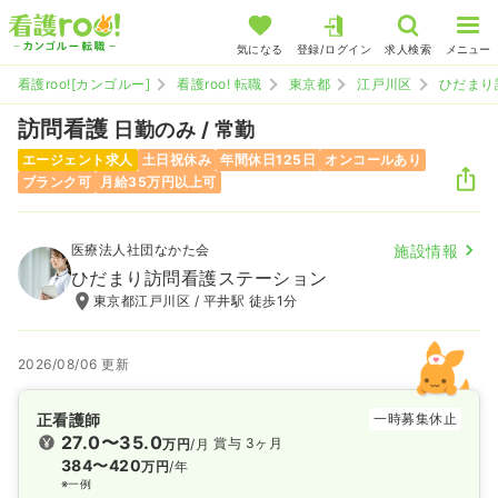
気になる
登録/ログイン
求人検索
メニュー
看護roo![カンゴルー]
看護roo! 転職
東京都
江戸川区
ひだまり
訪問看護
日勤のみ / 常勤
エージェント求人
土日祝休み
年間休日125日
オンコールあり
ブランク可
月給35万円以上可
医療法人社団なかた会
施設情報
ひだまり訪問看護ステーション
東京都江戸川区 / 平井駅 徒歩1分
2026/08/06 更新
正看護師
一時募集休止
27.0〜35.0
賞与 3ヶ月
万円
/月
384〜420
万円
/年
※一例