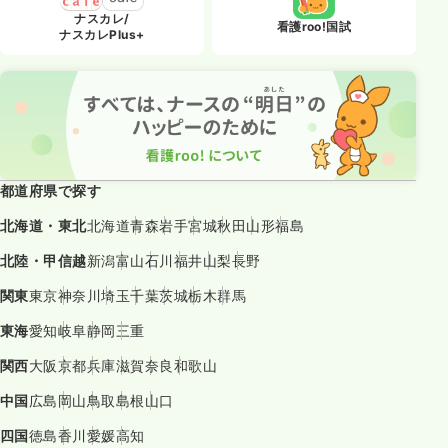
ナスカレ/
看護roo!国試
ナスカレPlus+
都道府県で探す
北海道・東北
北海道
青森
岩手
宮城
秋田
山形
福島
北陸・甲信越
新潟
富山
石川
福井
山梨
長野
関東
東京
神奈川
埼玉
千葉
茨城
栃木
群馬
東海
愛知
岐阜
静岡
三重
関西
大阪
京都
兵庫
滋賀
奈良
和歌山
中国
広島
岡山
鳥取
島根
山口
四国
徳島
香川
愛媛
高知