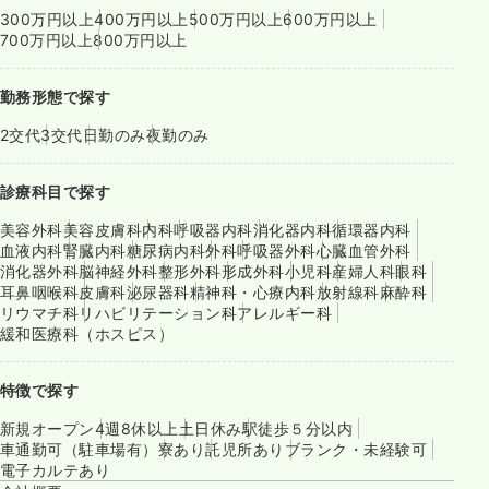
300万円以上
400万円以上
500万円以上
600万円以上
700万円以上
800万円以上
勤務形態で探す
2交代
3交代
日勤のみ
夜勤のみ
診療科目で探す
美容外科
美容皮膚科
内科
呼吸器内科
消化器内科
循環器内科
血液内科
腎臓内科
糖尿病内科
外科
呼吸器外科
心臓血管外科
消化器外科
脳神経外科
整形外科
形成外科
小児科
産婦人科
眼科
耳鼻咽喉科
皮膚科
泌尿器科
精神科・心療内科
放射線科
麻酔科
リウマチ科
リハビリテーション科
アレルギー科
緩和医療科（ホスピス）
特徴で探す
新規オープン
4週8休以上
土日休み
駅徒歩５分以内
車通勤可（駐車場有）
寮あり
託児所あり
ブランク・未経験可
電子カルテあり