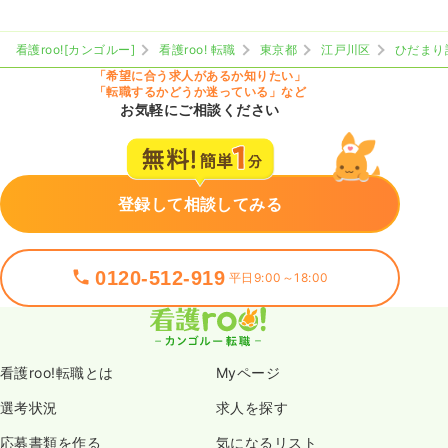
看護roo![カンゴルー]
看護roo! 転職
東京都
江戸川区
ひだまり
「希望に合う求人があるか知りたい」
「転職するかどうか迷っている」など
お気軽にご相談ください
登録して相談してみる
0120-512-919
平日9:00～18:00
看護roo!転職とは
Myページ
選考状況
求人を探す
応募書類を作る
気になるリスト