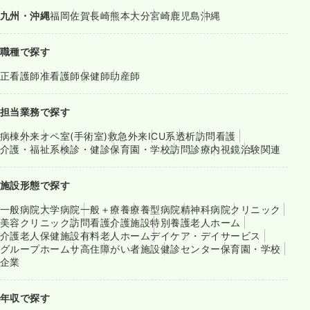
九州・沖縄
福岡
佐賀
長崎
熊本
大分
宮崎
鹿児島
沖縄
職種で探す
正看護師
准看護師
保健師
助産師
担当業務で探す
病棟
外来
オペ室(手術室)
救急外来
ICU系
透析
訪問看護
介護・福祉系
検診・健診
保育園・学校
訪問診療
内視鏡
治験関連
施設形態で探す
一般病院
大学病院
一般＋療養
療養型病院
精神科病院
クリニック
美容クリニック
訪問看護
介護施設
特別養護老人ホーム
介護老人保健施設
有料老人ホーム
デイケア・デイサービス
グループホーム
サ高住
障がい者施設
健診センター
保育園・学校
企業
年収で探す