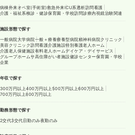
病棟
外来
オペ室(手術室)
救急外来
ICU系
透析
訪問看護
介護・福祉系
検診・健診
保育園・学校
訪問診療
内視鏡
治験関連
施設形態で探す
一般病院
大学病院
一般＋療養
療養型病院
精神科病院
クリニック
美容クリニック
訪問看護
介護施設
特別養護老人ホーム
介護老人保健施設
有料老人ホーム
デイケア・デイサービス
グループホーム
サ高住
障がい者施設
健診センター
保育園・学校
企業
年収で探す
300万円以上
400万円以上
500万円以上
600万円以上
700万円以上
800万円以上
勤務形態で探す
2交代
3交代
日勤のみ
夜勤のみ