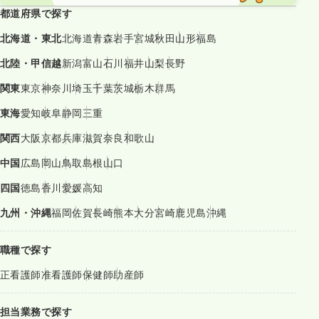
都道府県で探す
北海道・東北
北海道
青森
岩手
宮城
秋田
山形
福島
北陸・甲信越
新潟
富山
石川
福井
山梨
長野
関東
東京
神奈川
埼玉
千葉
茨城
栃木
群馬
東海
愛知
岐阜
静岡
三重
関西
大阪
京都
兵庫
滋賀
奈良
和歌山
中国
広島
岡山
鳥取
島根
山口
四国
徳島
香川
愛媛
高知
九州・沖縄
福岡
佐賀
長崎
熊本
大分
宮崎
鹿児島
沖縄
職種で探す
正看護師
准看護師
保健師
助産師
担当業務で探す