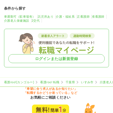
条件から探す
車通勤可（駐車場有）
託児所あり
介護・福祉系
正看護師
准看護師
介護老人保健施設
2交代
ログインまたは新規登録
看護roo![カンゴルー]
看護roo! 転職
千葉県
いすみ市
介護老人
「希望に合う求人があるか知りたい」
「転職するかどうか迷っている」など
お気軽にご相談ください