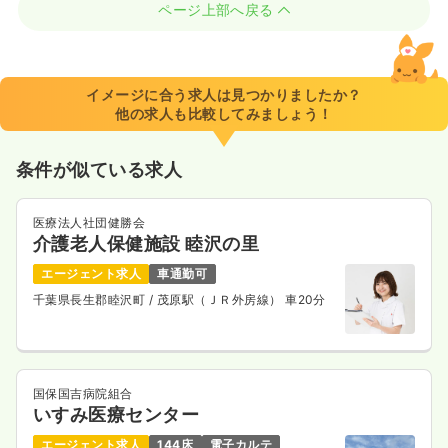
ページ上部へ戻る
イメージに合う求人は見つかりましたか？
他の求人も比較してみましょう！
条件が似ている求人
医療法人社団健勝会
介護老人保健施設 睦沢の里
エージェント求人
車通勤可
千葉県長生郡睦沢町
/ 茂原駅（ＪＲ外房線） 車20分
国保国吉病院組合
いすみ医療センター
エージェント求人
144床
電子カルテ