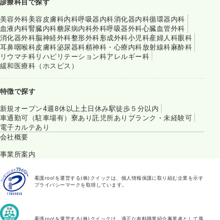
診療科目で探す
美容外科
美容皮膚科
内科
呼吸器内科
消化器内科
循環器内科
血液内科
腎臓内科
糖尿病内科
外科
呼吸器外科
心臓血管外科
消化器外科
脳神経外科
整形外科
形成外科
小児科
産婦人科
眼科
耳鼻咽喉科
皮膚科
泌尿器科
精神科・心療内科
放射線科
麻酔科
リウマチ科
リハビリテーション科
アレルギー科
緩和医療科（ホスピス）
特徴で探す
新規オープン
4週8休以上
土日休み
駅徒歩５分以内
車通勤可（駐車場有）
寮あり
託児所あり
ブランク・未経験可
電子カルテあり
会社概要
事業所案内
看護roo!を運営する(株)クイックは、個人情報保護に取り組む企業を示す
プライバシーマークを取得しています。
看護roo!を運営する(株)クイックは、適正な有料職業紹介事業者として厚