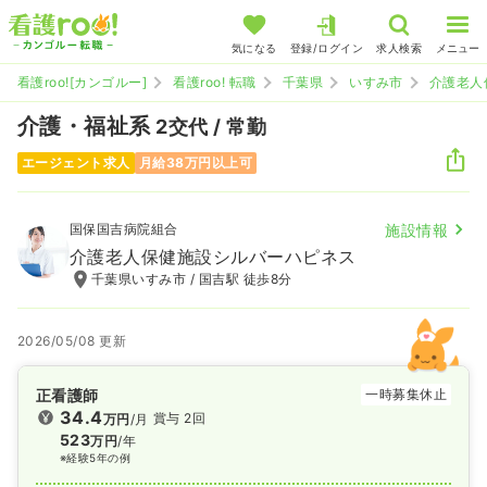
気になる
登録/ログイン
求人検索
メニュー
看護roo![カンゴルー]
看護roo! 転職
千葉県
いすみ市
介護老人
介護・福祉系
2交代 / 常勤
エージェント求人
月給38万円以上可
国保国吉病院組合
施設情報
介護老人保健施設シルバーハピネス
千葉県いすみ市 / 国吉駅 徒歩8分
2026/05/08 更新
正看護師
一時募集休止
34.4
賞与 2回
万円
/月
523
万円
/年
※経験5年の例