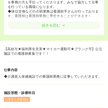
を事務の方も手伝ってくださります。みなで協力して仕事
を行っている職場になります。
◆体位交換などの介助業務は看護助手さんが行っておりま
す。看護師は看護師業務に専念することができます！
≪ママさんナースも安心して働けます！≫
続きを読む
◆お子さんのいらっしゃる看護師さんが80％以上！お子さ
んの病時は早退を勧めてくれますので、安心して働ける環
境です。
◆改築したきれいな託児所があります。小さいお子さんが
いる方も安心して働くことができます。
【高給与★福利厚生充実★マイカー通勤可★ブランク可】公立
施設での看護師募集です！！
≪ブランクのある方もO.K.≫
◆結婚出産を経て、復職された方も多数いらっしゃいま
す。ブランクがある方も安心してご応募ください！
仕事内容
◆介護老人保健施設での看護師業務に従事していただきます。
施設形態・診療科目
介護老人保健施設