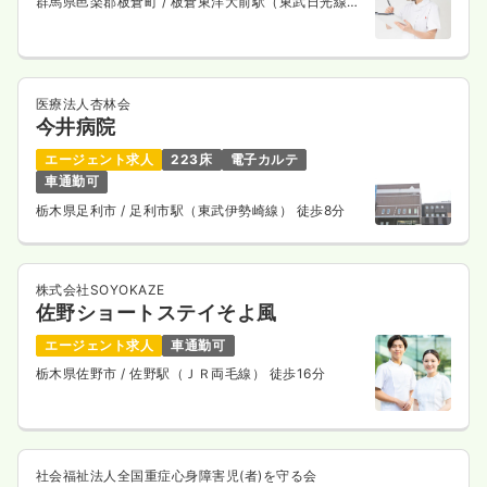
群馬県邑楽郡板倉町
/ 板倉東洋大前駅（東武日光線）
バス10分
医療法人杏林会
今井病院
エージェント求人
223床
電子カルテ
車通勤可
栃木県足利市
/ 足利市駅（東武伊勢崎線） 徒歩8分
株式会社SOYOKAZE
佐野ショートステイそよ風
エージェント求人
車通勤可
栃木県佐野市
/ 佐野駅（ＪＲ両毛線） 徒歩16分
社会福祉法人全国重症心身障害児(者)を守る会