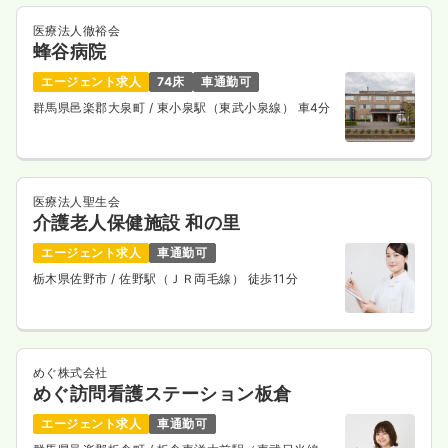
医療法人徹裕会
蜂谷病院
エージェント求人
74床
車通勤可
群馬県邑楽郡大泉町
/ 東小泉駅（東武小泉線） 車4分
医療法人聖生会
介護老人保健施設 和の里
エージェント求人
車通勤可
栃木県佐野市
/ 佐野駅（ＪＲ両毛線） 徒歩11分
めぐ株式会社
めぐ訪問看護ステーション板倉
エージェント求人
車通勤可