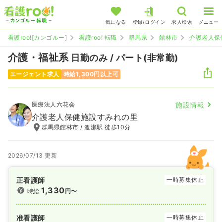
気になる
登録/ログイン
求人検索
メニュー
看護roo![カンゴルー]
看護roo! 転職
群馬県
館林市
介護老人保
介護・福祉系
日勤のみ / パート(非常勤)
エージェント求人
時給1,300円以上可
医療法人六花会
施設情報
介護老人保健施設すみれの里
群馬県館林市 / 渡瀬駅 徒歩10分
2026/07/13 更新
正看護師
一時募集休止
1,330
時給
円〜
准看護師
一時募集休止