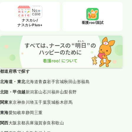
ナスカレ/
看護roo!国試
ナスカレPlus+
都道府県で探す
北海道・東北
北海道
青森
岩手
宮城
秋田
山形
福島
北陸・甲信越
新潟
富山
石川
福井
山梨
長野
関東
東京
神奈川
埼玉
千葉
茨城
栃木
群馬
東海
愛知
岐阜
静岡
三重
関西
大阪
京都
兵庫
滋賀
奈良
和歌山