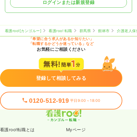
ログインまたは新規登録
看護roo![カンゴルー]
看護roo! 転職
群馬県
館林市
介護老人保
「希望に合う求人があるか知りたい」
「転職するかどうか迷っている」など
お気軽にご相談ください
登録して相談してみる
0120-512-919
平日9:00～18:00
看護roo!転職とは
Myページ