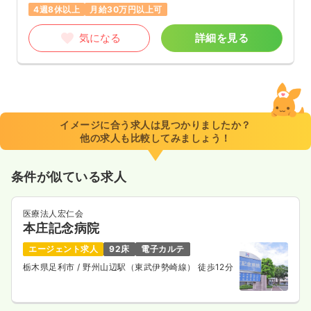
4週8休以上
月給30万円以上可
気になる
詳細を見る
イメージに合う求人は見つかりましたか？
他の求人も比較してみましょう！
条件が似ている求人
医療法人宏仁会
本庄記念病院
エージェント求人
92床
電子カルテ
栃木県足利市
/ 野州山辺駅（東武伊勢崎線） 徒歩12分