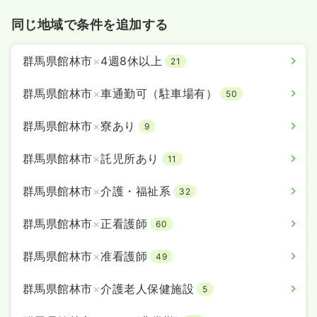
同じ地域で条件を追加する
群馬県館林市
×
4週8休以上
21
群馬県館林市
×
車通勤可（駐車場有）
50
群馬県館林市
×
寮あり
9
群馬県館林市
×
託児所あり
11
群馬県館林市
×
介護・福祉系
32
群馬県館林市
×
正看護師
60
群馬県館林市
×
准看護師
49
群馬県館林市
×
介護老人保健施設
5