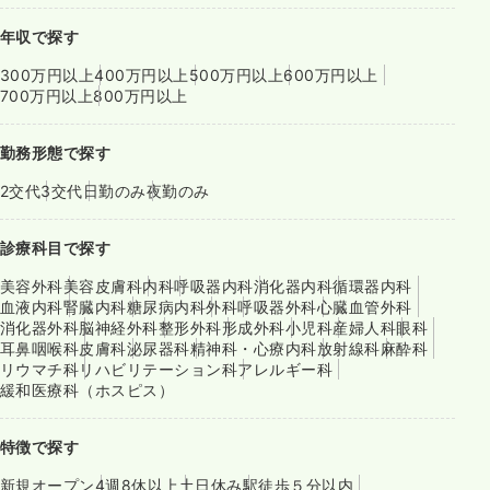
年収で探す
300万円以上
400万円以上
500万円以上
600万円以上
700万円以上
800万円以上
勤務形態で探す
2交代
3交代
日勤のみ
夜勤のみ
診療科目で探す
美容外科
美容皮膚科
内科
呼吸器内科
消化器内科
循環器内科
血液内科
腎臓内科
糖尿病内科
外科
呼吸器外科
心臓血管外科
消化器外科
脳神経外科
整形外科
形成外科
小児科
産婦人科
眼科
耳鼻咽喉科
皮膚科
泌尿器科
精神科・心療内科
放射線科
麻酔科
リウマチ科
リハビリテーション科
アレルギー科
緩和医療科（ホスピス）
特徴で探す
新規オープン
4週8休以上
土日休み
駅徒歩５分以内