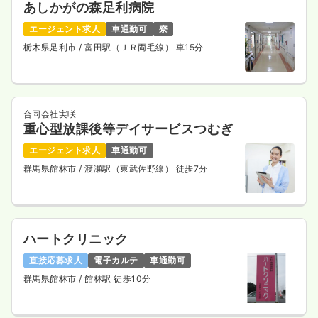
あしかがの森足利病院
エージェント求人
車通勤可
寮
栃木県足利市
/ 富田駅（ＪＲ両毛線） 車15分
合同会社実咲
重心型放課後等デイサービスつむぎ
エージェント求人
車通勤可
群馬県館林市
/ 渡瀬駅（東武佐野線） 徒歩7分
ハートクリニック
直接応募求人
電子カルテ
車通勤可
群馬県館林市
/ 館林駅 徒歩10分