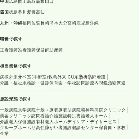
中国
広島
岡山
鳥取
島根
山口
四国
徳島
香川
愛媛
高知
九州・沖縄
福岡
佐賀
長崎
熊本
大分
宮崎
鹿児島
沖縄
職種で探す
正看護師
准看護師
保健師
助産師
担当業務で探す
病棟
外来
オペ室(手術室)
救急外来
ICU系
透析
訪問看護
介護・福祉系
検診・健診
保育園・学校
訪問診療
内視鏡
治験関連
施設形態で探す
一般病院
大学病院
一般＋療養
療養型病院
精神科病院
クリニック
美容クリニック
訪問看護
介護施設
特別養護老人ホーム
介護老人保健施設
有料老人ホーム
デイケア・デイサービス
グループホーム
サ高住
障がい者施設
健診センター
保育園・学校
企業