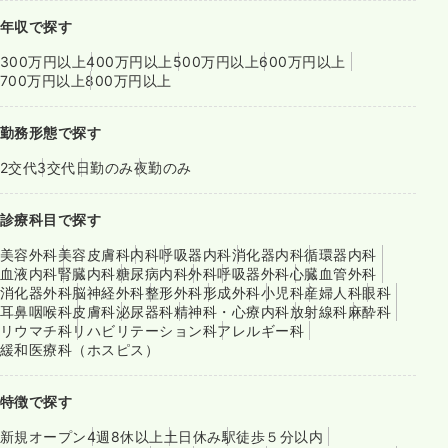
年収で探す
300万円以上
400万円以上
500万円以上
600万円以上
700万円以上
800万円以上
勤務形態で探す
2交代
3交代
日勤のみ
夜勤のみ
診療科目で探す
美容外科
美容皮膚科
内科
呼吸器内科
消化器内科
循環器内科
血液内科
腎臓内科
糖尿病内科
外科
呼吸器外科
心臓血管外科
消化器外科
脳神経外科
整形外科
形成外科
小児科
産婦人科
眼科
耳鼻咽喉科
皮膚科
泌尿器科
精神科・心療内科
放射線科
麻酔科
リウマチ科
リハビリテーション科
アレルギー科
緩和医療科（ホスピス）
特徴で探す
新規オープン
4週8休以上
土日休み
駅徒歩５分以内