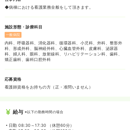
す。
IMSグループならではの資格支援制度を生かして、キャリ
◆病棟における看護業務全般をして頂きます。
アアップを望める環境です。
施設形態・診療科目
一般病院
内科、呼吸器科、消化器科、循環器科、小児科、外科、整形外
科、形成外科、脳神経外科、心臓血管外科、皮膚科、泌尿器
科、婦人科、眼科、放射線科、リハビリテーション科、歯科、
矯正歯科、歯科口腔外科
応募資格
看護師資格をお持ちの方（正・准問いません）
給与
※以下の勤務時間の場合
日勤
08:30～17:30 （休憩60分）