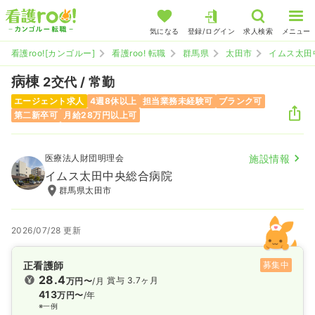
気になる
登録/ログイン
求人検索
メニュー
看護roo![カンゴルー]
看護roo! 転職
群馬県
太田市
イムス太田
病棟
2交代 / 常勤
エージェント求人
4週8休以上
担当業務未経験可
ブランク可
第二新卒可
月給28万円以上可
医療法人財団明理会
施設情報
イムス太田中央総合病院
群馬県太田市
2026/07/28 更新
正看護師
募集中
28.4
賞与 3.7ヶ月
万円〜
/月
413
万円〜
/年
※一例