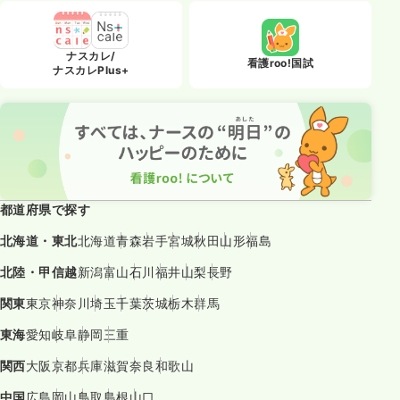
ナスカレ/
看護roo!国試
ナスカレPlus+
都道府県で探す
北海道・東北
北海道
青森
岩手
宮城
秋田
山形
福島
北陸・甲信越
新潟
富山
石川
福井
山梨
長野
関東
東京
神奈川
埼玉
千葉
茨城
栃木
群馬
東海
愛知
岐阜
静岡
三重
関西
大阪
京都
兵庫
滋賀
奈良
和歌山
中国
広島
岡山
鳥取
島根
山口