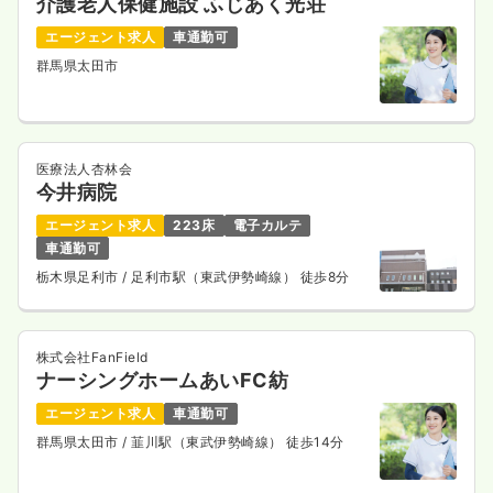
介護老人保健施設 ふじあく光荘
エージェント求人
車通勤可
群馬県太田市
医療法人杏林会
今井病院
エージェント求人
223床
電子カルテ
車通勤可
栃木県足利市
/ 足利市駅（東武伊勢崎線） 徒歩8分
株式会社FanField
ナーシングホームあいFC紡
エージェント求人
車通勤可
群馬県太田市
/ 韮川駅（東武伊勢崎線） 徒歩14分