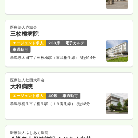
医療法人赤城会
三枚橋病院
エージェント求人
233床
電子カルテ
車通勤可
群馬県太田市
/ 三枚橋駅（東武桐生線） 徒歩14分
医療法人社団大和会
大和病院
エージェント求人
40床
車通勤可
群馬県桐生市
/ 桐生駅（ＪＲ両毛線） 徒歩8分
医療法人ふじあく医院