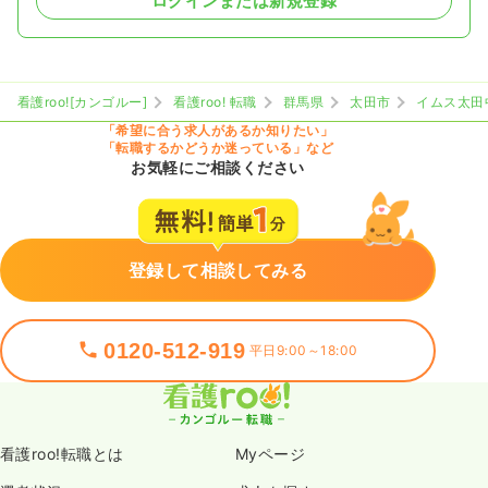
ログインまたは新規登録
看護roo![カンゴルー]
看護roo! 転職
群馬県
太田市
イムス太田
「希望に合う求人があるか知りたい」
「転職するかどうか迷っている」など
お気軽にご相談ください
登録して相談してみる
0120-512-919
平日9:00～18:00
看護roo!転職とは
Myページ