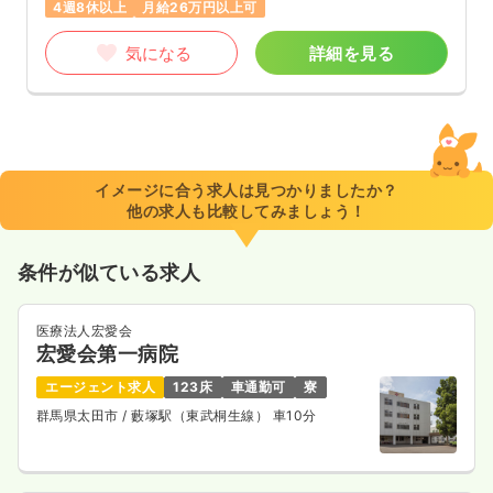
4週8休以上
月給26万円以上可
気になる
詳細を見る
イメージに合う求人は見つかりましたか？
他の求人も比較してみましょう！
条件が似ている求人
医療法人宏愛会
宏愛会第一病院
エージェント求人
123床
車通勤可
寮
群馬県太田市
/ 藪塚駅（東武桐生線） 車10分