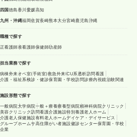
四国
徳島
香川
愛媛
高知
九州・沖縄
福岡
佐賀
長崎
熊本
大分
宮崎
鹿児島
沖縄
職種で探す
正看護師
准看護師
保健師
助産師
担当業務で探す
病棟
外来
オペ室(手術室)
救急外来
ICU系
透析
訪問看護
介護・福祉系
検診・健診
保育園・学校
訪問診療
内視鏡
治験関連
施設形態で探す
一般病院
大学病院
一般＋療養
療養型病院
精神科病院
クリニック
美容クリニック
訪問看護
介護施設
特別養護老人ホーム
介護老人保健施設
有料老人ホーム
デイケア・デイサービス
グループホーム
サ高住
障がい者施設
健診センター
保育園・学校
企業