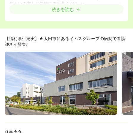
住まいの方もお気軽にご応募ください♪
続きを読む
≪教育制度充実！≫
◆イムスグループの病院のため、教育制度・福利厚生とて
も充実しています☆臨床経験の少ない方・ブランクのある
方も入職後しっかりとしてサポートがあるため、安心して
ご勤務いただけます♪
【福利厚生充実】★太田市にあるイムスグループの病院で看護
師さん募集♪
≪ママになっても勤務が可能です♪≫
◆当院で産休育休を取得し、日勤のみ✕時短正社員で戻っ
てきたスタッフが大勢おります！
ライフステージに合わせた勤務形態ができます！
≪プライベートとの両立可≫
◆家庭との両立を希望される方には、夜勤月1回から相談
が可能です！
≪人間関係良好≫
◆看護部長をはじめ、師長、スタッフみなさんがイキイキ
と働いている人間関係良好な病院です★
≪認定看護師資格支援制度がございます！≫
◆現在の看護部長様は認定看護管理者の資格を有する方で
仕事内容