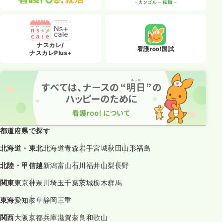
ナスカレ/
看護roo!国試
ナスカレPlus+
都道府県で探す
北海道・東北
北海道
青森
岩手
宮城
秋田
山形
福島
北陸・甲信越
新潟
富山
石川
福井
山梨
長野
関東
東京
神奈川
埼玉
千葉
茨城
栃木
群馬
東海
愛知
岐阜
静岡
三重
関西
大阪
京都
兵庫
滋賀
奈良
和歌山