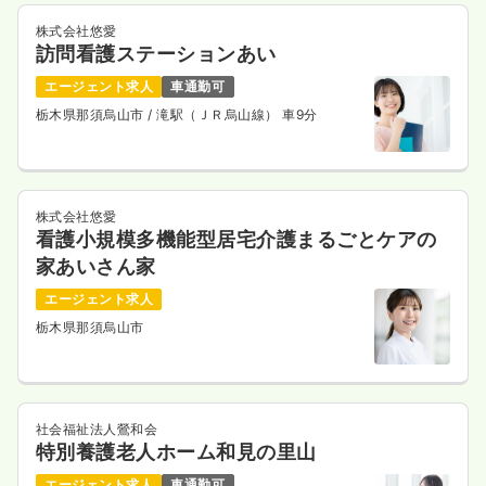
株式会社悠愛
訪問看護ステーションあい
エージェント求人
車通勤可
栃木県那須烏山市
/ 滝駅（ＪＲ烏山線） 車9分
株式会社悠愛
看護小規模多機能型居宅介護まるごとケアの
家あいさん家
エージェント求人
栃木県那須烏山市
社会福祉法人鶯和会
特別養護老人ホーム和見の里山
エージェント求人
車通勤可