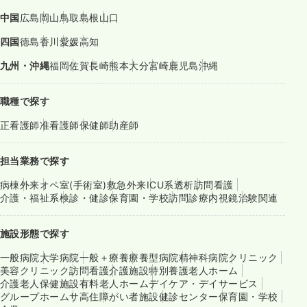
中国
広島
岡山
鳥取
島根
山口
四国
徳島
香川
愛媛
高知
九州・沖縄
福岡
佐賀
長崎
熊本
大分
宮崎
鹿児島
沖縄
職種で探す
正看護師
准看護師
保健師
助産師
担当業務で探す
病棟
外来
オペ室(手術室)
救急外来
ICU系
透析
訪問看護
介護・福祉系
検診・健診
保育園・学校
訪問診療
内視鏡
治験関連
施設形態で探す
一般病院
大学病院
一般＋療養
療養型病院
精神科病院
クリニック
美容クリニック
訪問看護
介護施設
特別養護老人ホーム
介護老人保健施設
有料老人ホーム
デイケア・デイサービス
グループホーム
サ高住
障がい者施設
健診センター
保育園・学校