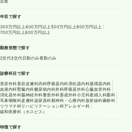
企業
年収で探す
300万円以上
400万円以上
500万円以上
600万円以上
700万円以上
800万円以上
勤務形態で探す
2交代
3交代
日勤のみ
夜勤のみ
診療科目で探す
美容外科
美容皮膚科
内科
呼吸器内科
消化器内科
循環器内科
血液内科
腎臓内科
糖尿病内科
外科
呼吸器外科
心臓血管外科
消化器外科
脳神経外科
整形外科
形成外科
小児科
産婦人科
眼科
耳鼻咽喉科
皮膚科
泌尿器科
精神科・心療内科
放射線科
麻酔科
リウマチ科
リハビリテーション科
アレルギー科
緩和医療科（ホスピス）
特徴で探す