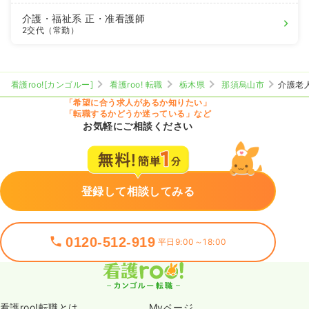
介護・福祉系
正・准看護師
2交代（常勤）
看護roo![カンゴルー]
看護roo! 転職
栃木県
那須烏山市
介護老
「希望に合う求人があるか知りたい」
「転職するかどうか迷っている」など
お気軽にご相談ください
登録して相談してみる
0120-512-919
平日9:00～18:00
看護roo!転職とは
Myページ