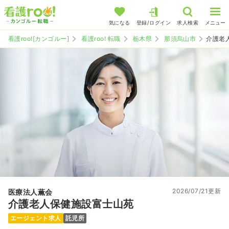
気になる
登録/ログイン
求人検索
メニュー
看護roo![カンゴルー]
看護roo! 転職
栃木県
那須烏山市
介護老
2026/07/21更新
医療法人薫会
介護老人保健施設富士山苑
エージェント求人
託児所