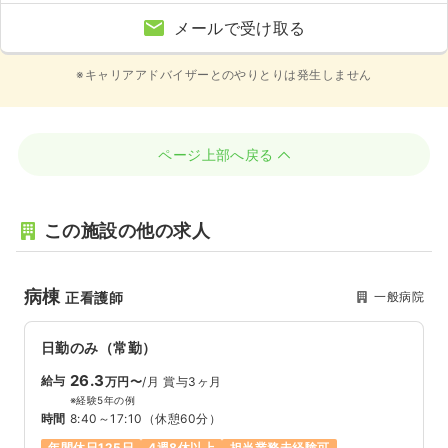
メールで受け取る
※キャリアアドバイザーとのやりとりは発生しません
ページ上部へ戻る
この施設の他の求人
病棟
一般病院
正看護師
日勤のみ（常勤）
26.3
給与
万円〜
/月
賞与3ヶ月
※経験5年の例
時間
8:40～17:10
（休憩60分）
年間休日125日
4週8休以上
担当業務未経験可