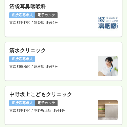
沼袋耳鼻咽喉科
訪問看護
一般病院
正看護師
直接応募求人
電子カルテ
東京都中野区
/ 沼袋駅 徒歩2分
一時募集休止
日勤のみ（常勤）
27.6
給与
万円
/月
賞与88.8万円
※経験6年の例
時間
8:30～17:00
清水クリニック
日祝休み
年間休日125日
4週8休以上
オンコールあり
直接応募求人
担当業務未経験可
ブランク可
第二新卒可
東京都板橋区
/ 蓮根駅 徒歩7分
月給28万円以上可
気になる
詳細を見る
中野坂上こどもクリニック
一時募集休止
日勤のみ（パート）
直接応募求人
電子カルテ
東京都中野区
/ 中野坂上駅 徒歩1分
1,800
給与
時給
円〜
時間
8:30～17:00
日祝休み
オンコールあり
担当業務未経験可
ブランク可