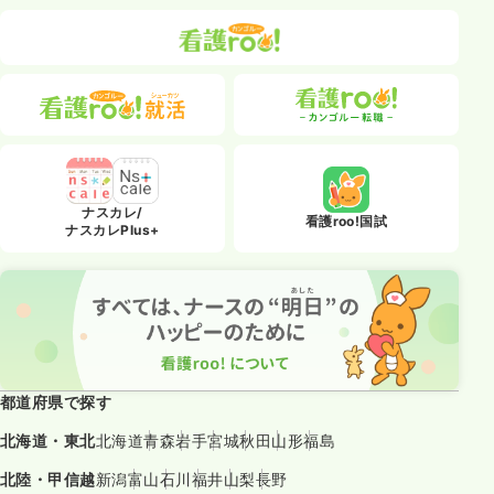
ナスカレ/
看護roo!国試
ナスカレPlus+
都道府県で探す
北海道・東北
北海道
青森
岩手
宮城
秋田
山形
福島
北陸・甲信越
新潟
富山
石川
福井
山梨
長野