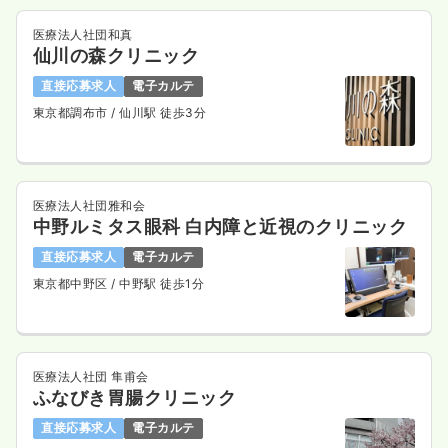
第二新卒可
時給1,800円以上可
医療法人社団和真
仙川の森クリニック
気になる
詳細を見る
直接応募求人
電子カルテ
東京都調布市
/ 仙川駅 徒歩3分
オペ室(手術室)
一般病院
正看護師
一時募集休止
日勤のみ（常勤）
医療法人社団雅和会
中野ルミタス眼科 白内障と近視のクリニック
23.0
給与
万円〜
/月
賞与2回
※経験5年の例
直接応募求人
電子カルテ
時間
8:40～17:10
（休憩60分）
東京都中野区
/ 中野駅 徒歩1分
年間休日125日
4週8休以上
オンコールあり
担当業務未経験可
ブランク可
第二新卒可
月給23万円以上可
医療法人社団 隼甫会
気になる
詳細を見る
ふなびき胃腸クリニック
直接応募求人
電子カルテ