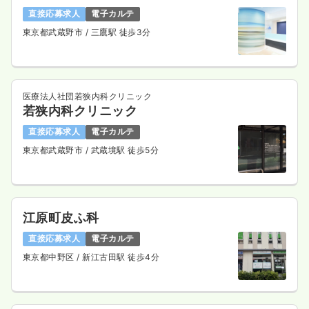
2交代（常勤）
直接応募求人
電子カルテ
東京都武蔵野市
/ 三鷹駅 徒歩3分
27.3
給与
万円〜
/月
賞与3.5ヶ月
※経験5年の例
時間
8:40～17:10
年間休日125日
4週8休以上
担当業務未経験可
ブランク可
第二新卒可
月給27万円以上可
医療法人社団若狭内科クリニック
若狭内科クリニック
気になる
詳細を見る
直接応募求人
電子カルテ
東京都武蔵野市
/ 武蔵境駅 徒歩5分
日勤のみ（パート）
1,680
給与
時給
円〜
江原町皮ふ科
時間
8:40～17:10
担当業務未経験可
ブランク可
第二新卒可
直接応募求人
電子カルテ
時給1,600円以上可
東京都中野区
/ 新江古田駅 徒歩4分
気になる
詳細を見る