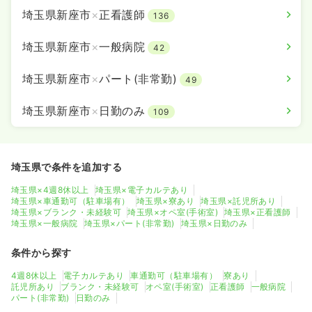
ブランク可
第二新卒可
月給22万円以上可
埼玉県新座市
×
正看護師
136
気になる
詳細を見る
埼玉県新座市
×
一般病院
42
埼玉県新座市
×
パート(非常勤)
49
訪問診療
一般病院
正看護師
埼玉県新座市
×
日勤のみ
109
一時募集休止
日勤のみ（常勤）
27.6
給与
万円
/月
賞与92.9万円
埼玉県で条件を追加する
※経験14年の例
時間
8:40～17:10
埼玉県×4週8休以上
埼玉県×電子カルテあり
埼玉県×車通勤可（駐車場有）
埼玉県×寮あり
埼玉県×託児所あり
日祝休み
年間休日125日
4週8休以上
担当業務未経験可
埼玉県×ブランク・未経験可
埼玉県×オペ室(手術室)
埼玉県×正看護師
ブランク可
第二新卒可
月給27万円以上可
埼玉県×一般病院
埼玉県×パート(非常勤)
埼玉県×日勤のみ
気になる
詳細を見る
条件から探す
4週8休以上
電子カルテあり
車通勤可（駐車場有）
寮あり
託児所あり
ブランク・未経験可
オペ室(手術室)
正看護師
一般病院
パート(非常勤)
日勤のみ
一時募集休止
日勤のみ（パート）