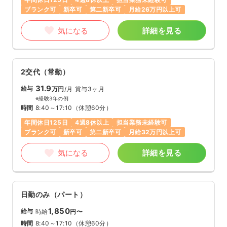
ブランク可
新卒可
第二新卒可
月給26万円以上可
気になる
詳細を見る
2交代（常勤）
31.9
給与
万円
/月
賞与3ヶ月
※経験3年の例
時間
8:40～17:10
（休憩60分）
年間休日125日
4週8休以上
担当業務未経験可
ブランク可
新卒可
第二新卒可
月給32万円以上可
気になる
詳細を見る
日勤のみ（パート）
1,850
給与
時給
円〜
時間
8:40～17:10
（休憩60分）