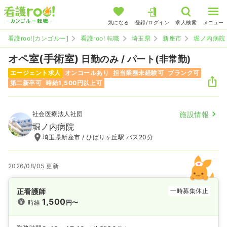
気になる
登録/ログイン
求人検索
メニュー
看護roo![カンゴルー]
看護roo! 転職
埼玉県
新座市
堀ノ内病院
オペ室(手術室)
日勤のみ / パート(非常勤)
エージェント求人
オンコールあり
担当業務未経験可
ブランク可
第二新卒可
時給1,500円以上可
社会医療法人社団
施設情報
堀ノ内病院
埼玉県新座市 / ひばりヶ丘駅 バス20分
2026/08/05 更新
正看護師
一時募集休止
1,500
時給
円〜