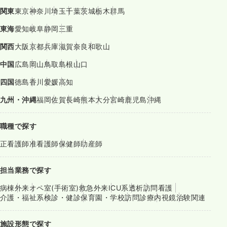
関東
東京
神奈川
埼玉
千葉
茨城
栃木
群馬
東海
愛知
岐阜
静岡
三重
関西
大阪
京都
兵庫
滋賀
奈良
和歌山
中国
広島
岡山
鳥取
島根
山口
四国
徳島
香川
愛媛
高知
九州・沖縄
福岡
佐賀
長崎
熊本
大分
宮崎
鹿児島
沖縄
職種で探す
正看護師
准看護師
保健師
助産師
担当業務で探す
病棟
外来
オペ室(手術室)
救急外来
ICU系
透析
訪問看護
介護・福祉系
検診・健診
保育園・学校
訪問診療
内視鏡
治験関連
施設形態で探す