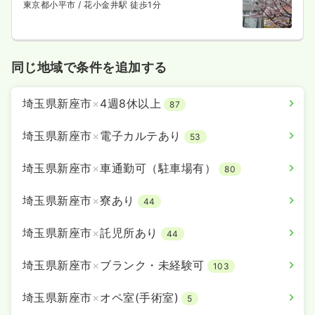
東京都小平市
/ 花小金井駅 徒歩1分
一時募集休止
2交代（常勤）
29.0
給与
万円〜
/月
賞与2回
※経験5年の例
時間
8:40～17:10
同じ地域で条件を追加する
年間休日125日
4週8休以上
オンコールあり
担当業務未経験可
ブランク可
第二新卒可
埼玉県新座市
×
4週8休以上
87
月給29万円以上可
気になる
詳細を見る
埼玉県新座市
×
電子カルテあり
53
埼玉県新座市
×
車通勤可（駐車場有）
80
透析
埼玉県新座市
×
寮あり
一般病院
正看護師
44
埼玉県新座市
×
託児所あり
一時募集休止
44
日勤のみ（常勤）
22.0
給与
万円〜
/月
賞与2回
埼玉県新座市
×
ブランク・未経験可
103
※経験5年の例
時間
8:40～17:10
埼玉県新座市
×
オペ室(手術室)
5
年間休日125日
4週8休以上
担当業務未経験可