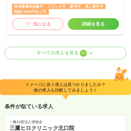
担当業務未経験可
ブランク可
新卒可
第二新卒可
時給1,800円以上可
気になる
詳細を見る
外来
一般病院
正看護師
すべての求人を見る
10
日勤のみ（常勤）
22.0
給与
万円〜
/月
賞与3.5ヶ月
※経験5年の例
イメージに合う求人は見つかりましたか？
時間
8:40～17:10
他の求人も比較してみましょう！
年間休日125日
4週8休以上
担当業務未経験可
ブランク可
第二新卒可
月給26万円以上可
条件が似ている求人
気になる
詳細を見る
一般社団法人啓瑞会
三鷹ヒロクリニック北口院