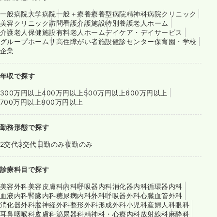
一般病院
大学病院
一般＋療養
療養型病院
精神科病院
クリニック
美容クリニック
訪問看護
介護施設
特別養護老人ホーム
介護老人保健施設
有料老人ホーム
デイケア・デイサービス
グループホーム
サ高住
障がい者施設
健診センター
保育園・学校
企業
年収で探す
300万円以上
400万円以上
500万円以上
600万円以上
700万円以上
800万円以上
勤務形態で探す
2交代
3交代
日勤のみ
夜勤のみ
診療科目で探す
美容外科
美容皮膚科
内科
呼吸器内科
消化器内科
循環器内科
血液内科
腎臓内科
糖尿病内科
外科
呼吸器外科
心臓血管外科
消化器外科
脳神経外科
整形外科
形成外科
小児科
産婦人科
眼科
耳鼻咽喉科
皮膚科
泌尿器科
精神科・心療内科
放射線科
麻酔科