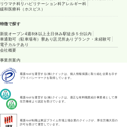
リウマチ科
リハビリテーション科
アレルギー科
緩和医療科（ホスピス）
特徴で探す
新規オープン
4週8休以上
土日休み
駅徒歩５分以内
車通勤可（駐車場有）
寮あり
託児所あり
ブランク・未経験可
電子カルテあり
会社概要
事業所案内
看護roo!を運営する(株)クイックは、個人情報保護に取り組む企業を示す
プライバシーマークを取得しています。
看護roo!を運営する(株)クイックは、適正な有料職業紹介事業者として厚
生労働省より認定を受けています。
看護roo!転職は東証プライム市場上場企業のクイックが、厚生労働大臣の
許可を受けて運営しています。