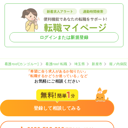
1,500
給与
時給
円〜
時間
8:40～17:10
日祝休み
担当業務未経験可
ブランク可
第二新卒可
時給1,500円以上可
気になる
詳細を見る
ログインまたは新規登録
看護roo![カンゴルー]
看護roo! 転職
埼玉県
新座市
堀ノ内病院
「希望に合う求人があるか知りたい」
「転職するかどうか迷っている」など
お気軽にご相談ください
登録して相談してみる