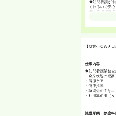
◆訪問看護が未
くれるので安心
◆大洗海岸病院
行えるので安心
◆法人内には病
とができ、将来
≪長く安心して
◆年2回の賞与
◆上限2万円の
【残業少なめ★日
能など、充実し
◆勤続3年以上
ャリア形成が可
仕事内容
≪温かく穏やか
◆訪問看護業務全
◆職場の雰囲気
・全身状態の観察
取り組めます。
・清潔ケア
◆全体的に穏や
・健康指導
やすさを実感で
・訪問先の主なエ
・社用車使用（Ａ
≪個々のライフ
◆日勤常勤・パ
施設形態・診療科
≪スキルアップ