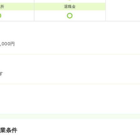
児所
退職金
,000円
す
就業条件