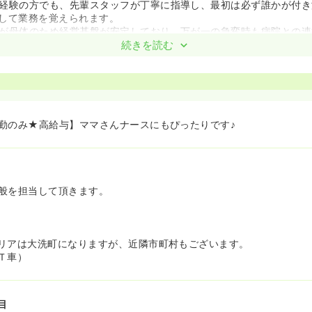
経験の方でも、先輩スタッフが丁寧に指導し、最初は必ず誰かが付き
して業務を覚えられます。
が母体のため経営基盤が安定しており、万が一の急変時も病院との連
です！
続きを読む
院、クリニック、施設など多様な施設があるため、様々な看護スキル
的なキャリアの選択肢も広がります。
働ける好待遇！≫
は前年度実績で計3.5ヶ月分、昇給も年1回あり、頑張りがしっかり評
通勤手当や扶養手当のほか、単身者向けの職員用マンション（月額2.
勤のみ★高給与】ママさんナースにもぴったりです♪
た福利厚生が魅力です。
で退職金制度が適用され、定年後も最大70歳まで再雇用制度がある
能です。
な人間関係が魅力です！≫
般を担当して頂きます。
は非常に良く、スタッフの皆さんがとても優しく接してくれるため、
かな雰囲気で、お互いにフォローし合いながら業務を進めることがで
きます。
リアは大洗町になりますが、近隣市町村もございます。
Ｔ車）
スタイルに合わせて勤務可能！≫
ートに関しても検討可能です。是非一度ご相談下さい！
目
もできる環境です≫