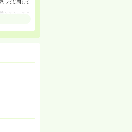
添って訪問して
携がスムーズに
や経験を積むこ
価されます。
5万円）も利用可
ため、長期的なキ
安心して仕事に
きるので、働き