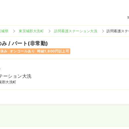
茨城県
東茨城郡大洗町
訪問看護ステーション大洗
訪問看護ステ
み / パート(非常勤)
祝休み
オンコールあり
時給1,800円以上可
会
テーション大洗
城郡大洗町