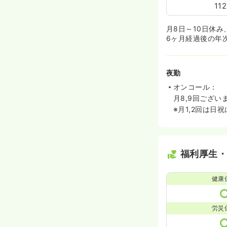
11
月8日～10日休
6ヶ月経過後の年
夜勤
オンコール：
月8,9回ござい
※月1,2回は
福利厚生
健康
労災