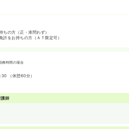
介護老人保健施設、クリニックを展開しております！ご興味やライフ
ャリアを選択できる環境となっております！
持ちの方（正・准問わず）
免許をお持ちの方（ＡＴ限定可）
勤務時間の場合
7:30 （休憩60分）
看護師