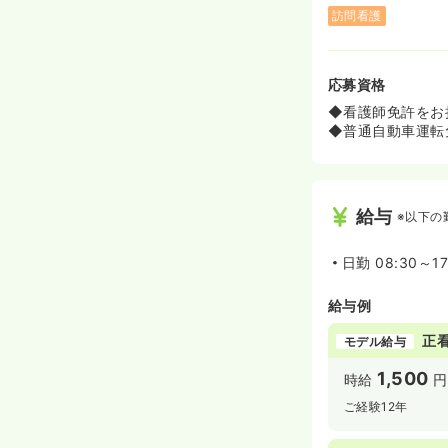
◆系列に病院や
訪問看護
わせて柔軟なキ
応募資格
◆看護師免許をお
◆普通自動車運転
給与
※以下の
日勤
08:30～1
給与例
正
モデル給与
1,500
時給
円
ご経験12年