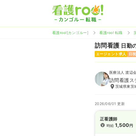
看護roo![カンゴルー]
看護roo! 転職
訪問看護
日勤の
エージェント求人
日
医療法人 渡辺
訪問看護ス
茨城県東茨
2026/06/01 更新
正看護師
1,500
時給
円