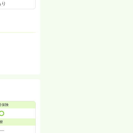
あり
用保険
寮