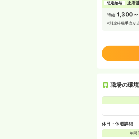
正看
想定給与
1,300～
時給
※別途待機手当が
職場の環
休日・休暇詳細
年間