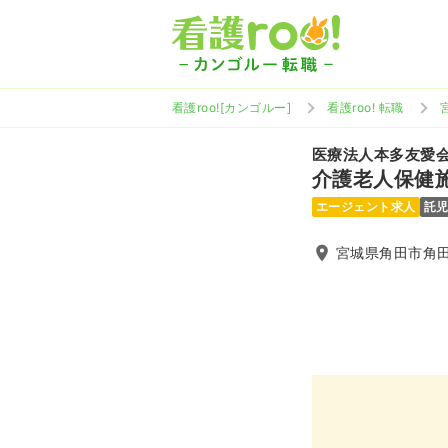
看護roo![カンゴルー]
看護roo! 転職
医療法人本多友愛
介護老人保健
エージェント求人
託
宮城県角田市角田