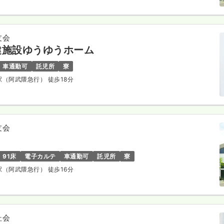
友会
健施設ゆうゆうホーム
車通勤可
託児所
寮
田駅（阿武隈急行） 徒歩18分
友会
91床
電子カルテ
車通勤可
託児所
寮
田駅（阿武隈急行） 徒歩16分
杜会