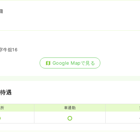
目
字牛舘16
Google Mapで見る
・待遇
児所
車通勤