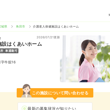
宮城県
角田市
介護老人保健施設はくあいホーム
2026/07/21更新
会
施設はくあいホーム
児所
車通勤可
字牛舘16
この施設について問い合わせる
最新の募集状況が知りたい