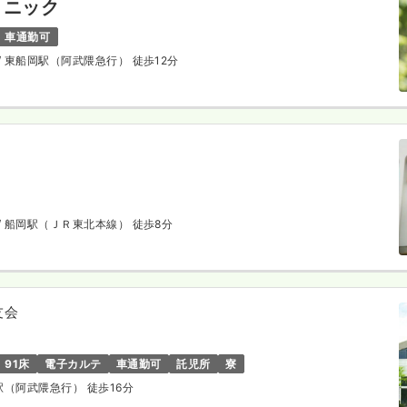
リニック
車通勤可
/ 東船岡駅（阿武隈急行） 徒歩12分
/ 船岡駅（ＪＲ東北本線） 徒歩8分
友会
91床
電子カルテ
車通勤可
託児所
寮
田駅（阿武隈急行） 徒歩16分