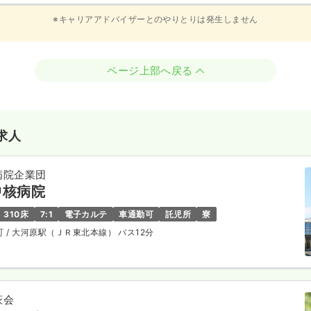
※キャリアアドバイザーとのやりとりは発生しません
ページ上部へ戻る
求人
病院企業団
中核病院
310床
7:1
電子カルテ
車通勤可
託児所
寮
町
/ 大河原駅（ＪＲ東北本線） バス12分
萩会