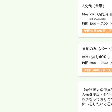
2交代（常勤）
26.3
給与
万円
/月
※経験4年の例
時間
8:00～17:00
（
年間休日125日
月
日勤のみ（パート
1,400
給与
時給
円
時間
8:00～17:30
（
時給1,400円以上可
【介護老人保健施
人保健施設・住宅
を多なっておりま
伝いをしたいと思