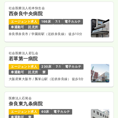
社会医療法人松本快生会
西奈良中央病院
エージェント求人
166床
7:1
電子カルテ
車通勤可
託児所
奈良県奈良市
/ 学園前駅（近鉄奈良線） 徒歩10分
社会医療法人若弘会
若草第一病院
エージェント求人
230床
7:1
電子カルテ
車通勤可
託児所
寮
大阪府東大阪市
/ 瓢箪山駅（近鉄奈良線） 徒歩5分
医療法人応篤会
奈良東九条病院
エージェント求人
60床
電子カルテ
車通勤可
寮