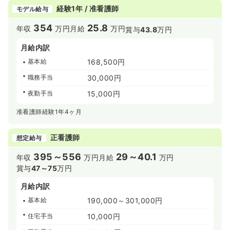
経験1年 / 准看護師
モデル給与
354
25.8
年収
万円
月給
万円
賞与
43.8
万円
月給内訳
基本給
168,500円
職務手当
30,000円
夜勤手当
15,000円
准看護師経験1年4ヶ月
正看護師
想定給与
395～556
29～40.1
年収
万円
月給
万円
賞与
47～75
万円
月給内訳
基本給
190,000～301,000円
住宅手当
10,000円