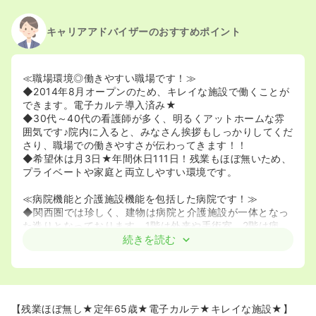
キャリアアドバイザーのおすすめポイント
≪職場環境◎働きやすい職場です！≫
◆2014年8月オープンのため、キレイな施設で働くことが
できます。電子カルテ導入済み★
◆30代～40代の看護師が多く、明るくアットホームな雰
囲気です♪院内に入ると、みなさん挨拶もしっかりしてくだ
さり、職場での働きやすさが伝わってきます！！
◆希望休は月3日★年間休日111日！残業もほぼ無いため、
プライベートや家庭と両立しやすい環境です。
≪病院機能と介護施設機能を包括した病院です！≫
◆関西圏では珍しく、建物は病院と介護施設が一体となっ
た造りとなっております。1階は外来や手術室、2階は病
棟、3階は介護老人保健施設、4階は住宅型有料老人ホーム
続きを読む
となっております。
◆広々とした中庭が有り、外でリハビリを行うことが可能
です★
◆リハビリ専門医が2名在籍しており、整形外科・脳神経
外科いずれの患者様にも携わることが可能です！
【残業ほぼ無し★定年65歳★電子カルテ★キレイな施設★】