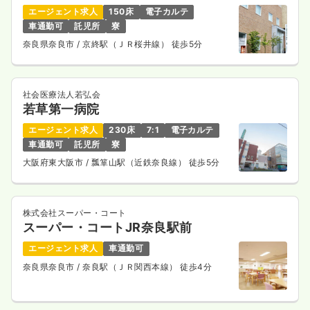
時間
8:30～17:15
エージェント求人
150床
電子カルテ
車通勤可
託児所
寮
4週8休以上
ブランク可
第二新卒可
月給23万円以上可
奈良県奈良市
/ 京終駅（ＪＲ桜井線） 徒歩5分
気になる
詳細を見る
社会医療法人若弘会
若草第一病院
一時募集休止
日勤のみ（パート）
エージェント求人
230床
7:1
電子カルテ
1,400〜1,700
給与
時給
円
車通勤可
託児所
寮
時間
8:30～17:15
大阪府東大阪市
/ 瓢箪山駅（近鉄奈良線） 徒歩5分
ブランク可
第二新卒可
時給1,700円以上可
気になる
詳細を見る
株式会社スーパー・コート
スーパー・コートJR奈良駅前
エージェント求人
車通勤可
奈良県奈良市
/ 奈良駅（ＪＲ関西本線） 徒歩4分