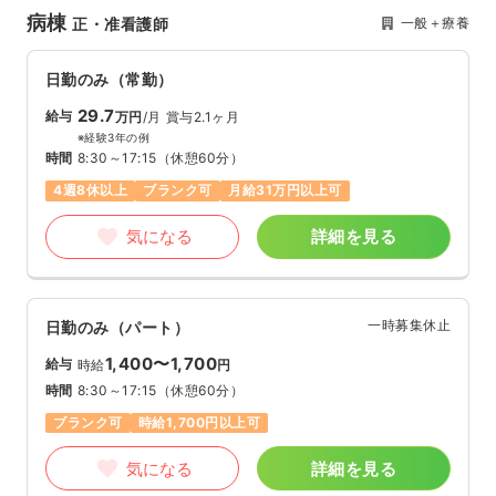
病棟
一般＋療養
正・准看護師
日勤のみ（常勤）
29.7
給与
万円
/月
賞与2.1ヶ月
※経験3年の例
時間
8:30～17:15
（休憩60分）
4週8休以上
ブランク可
月給31万円以上可
気になる
詳細を見る
一時募集休止
日勤のみ（パート）
1,400〜1,700
給与
時給
円
時間
8:30～17:15
（休憩60分）
ブランク可
時給1,700円以上可
気になる
詳細を見る