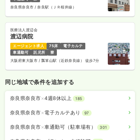
奈良県奈良市
/ 奈良駅（ＪＲ桜井線）
医療法人渡辺会
渡辺病院
エージェント求人
75床
電子カルテ
車通勤可
託児所
寮
大阪府東大阪市
/ 瓢箪山駅（近鉄奈良線） 徒歩7分
同じ地域で条件を追加する
奈良県奈良市
×
4週8休以上
185
奈良県奈良市
×
電子カルテあり
97
奈良県奈良市
×
車通勤可（駐車場有）
301