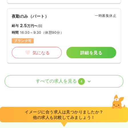
一時募集休止
夜勤のみ（パート）
2.5
給与
万円〜
/回
時間
16:30～9:30
（休憩90分）
ブランク可
気になる
詳細を見る
外来
一般＋療養
正看護師
すべての求人を見る
4
一時募集休止
日勤のみ（常勤）
23.0
給与
万円〜
/月
賞与2.6ヶ月
※一例
イメージに合う求人は見つかりましたか？
時間
8:30～17:15
他の求人も比較してみましょう！
日祝休み
4週8休以上
ブランク可
第二新卒可
月給23万円以上可