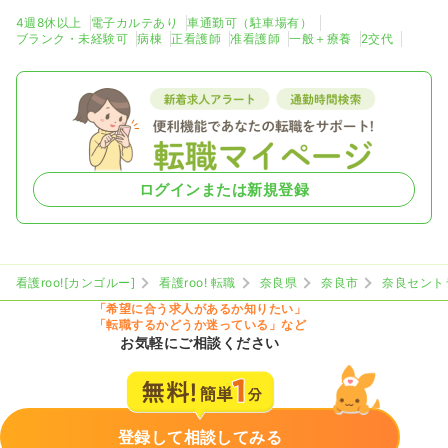
4週8休以上
電子カルテあり
車通勤可（駐車場有）
ブランク・未経験可
病棟
正看護師
准看護師
一般＋療養
2交代
ログインまたは新規登録
看護roo![カンゴルー]
看護roo! 転職
奈良県
奈良市
奈良セント
「希望に合う求人があるか知りたい」
「転職するかどうか迷っている」など
お気軽にご相談ください
登録して相談してみる