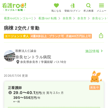
気になる
登録/ログイン
求人検索
メニュー
看護roo![カンゴルー]
看護roo! 転職
奈良県
奈良市
奈良セント
病棟
2交代 / 常勤
エージェント求人
4週8休以上
ブランク可
月給40万円以上可
医療法人仁誠会
施設情報
奈良セントラル病院
奈良県奈良市 / 学園前駅 バス16分
2026/07/06 更新
正看護師
募集中
29.0〜40.1
賞与 2.5ヶ月
万円
/月
395〜556
万円
/年
※一例