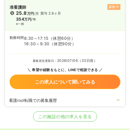
准看護師
募集中
25.8
賞与 2.6ヶ月
万円
/月
354
万円
/年
※一例
勤務時間
8:30～17:15
（休憩60分）
16:30～9:30
（休憩90分）
2026/07/06（33日前）
募集状況更新日：
希望や経験をもとに、LINEで相談できる
この求人について聞いてみる
看護roo!転職での募集履歴
2025/03/06
正・准看護師の募集を開始
2023/06/22
正・准看護師の募集を休止
この施設の他の求人を見る
2020/09/17
正・准看護師を募集中