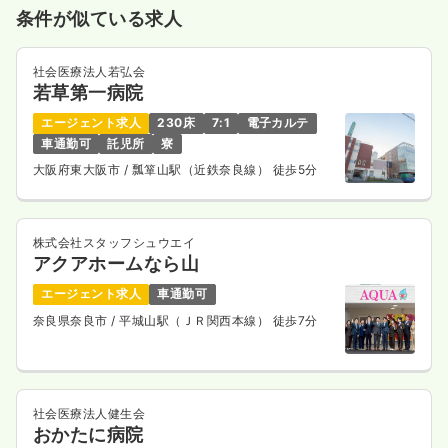
条件が似ている求人
気になる
詳細を見る
社会医療法人若弘会
若草第一病院
一時募集休止
日勤のみ（パート）
エージェント求人
230床
7:1
電子カルテ
車通勤可
託児所
寮
1,400〜1,700
給与
時給
円
大阪府東大阪市
/ 瓢箪山駅（近鉄奈良線） 徒歩5分
時間
8:30～17:15
日祝休み
ブランク可
第二新卒可
時給1,700円以上可
株式会社スタッフシュウエイ
気になる
詳細を見る
アクアホームなら山
エージェント求人
車通勤可
奈良県奈良市
/ 平城山駅（ＪＲ関西本線） 徒歩7分
訪問看護
一般＋療養
正看護師
一時募集休止
日勤のみ（常勤）
社会医療法人健生会
23.0
給与
万円〜
/月
賞与2回
おかたに病院
※一例