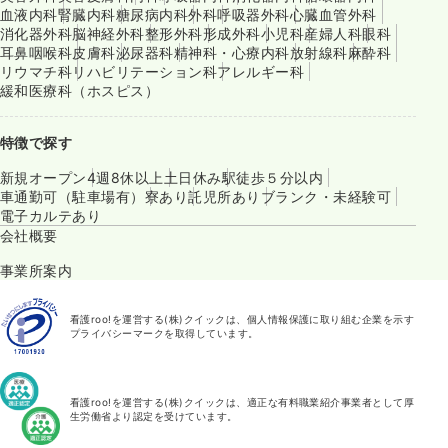
血液内科
腎臓内科
糖尿病内科
外科
呼吸器外科
心臓血管外科
消化器外科
脳神経外科
整形外科
形成外科
小児科
産婦人科
眼科
耳鼻咽喉科
皮膚科
泌尿器科
精神科・心療内科
放射線科
麻酔科
リウマチ科
リハビリテーション科
アレルギー科
緩和医療科（ホスピス）
特徴で探す
新規オープン
4週8休以上
土日休み
駅徒歩５分以内
車通勤可（駐車場有）
寮あり
託児所あり
ブランク・未経験可
電子カルテあり
会社概要
事業所案内
看護roo!を運営する(株)クイックは、個人情報保護に取り組む企業を示す
プライバシーマークを取得しています。
看護roo!を運営する(株)クイックは、適正な有料職業紹介事業者として厚
生労働省より認定を受けています。