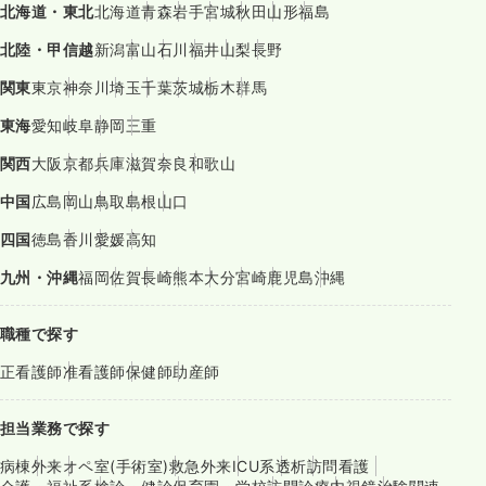
北海道・東北
北海道
青森
岩手
宮城
秋田
山形
福島
北陸・甲信越
新潟
富山
石川
福井
山梨
長野
関東
東京
神奈川
埼玉
千葉
茨城
栃木
群馬
東海
愛知
岐阜
静岡
三重
関西
大阪
京都
兵庫
滋賀
奈良
和歌山
中国
広島
岡山
鳥取
島根
山口
四国
徳島
香川
愛媛
高知
九州・沖縄
福岡
佐賀
長崎
熊本
大分
宮崎
鹿児島
沖縄
職種で探す
正看護師
准看護師
保健師
助産師
担当業務で探す
病棟
外来
オペ室(手術室)
救急外来
ICU系
透析
訪問看護