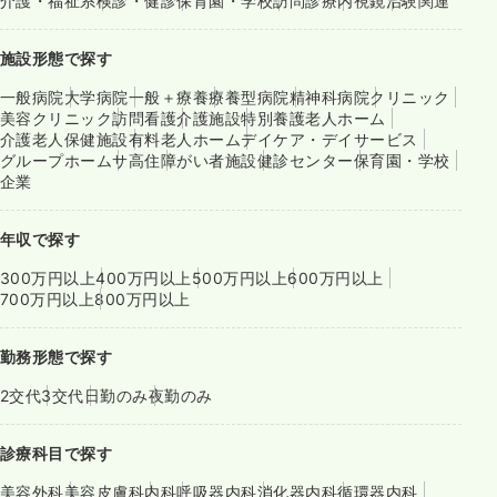
介護・福祉系
検診・健診
保育園・学校
訪問診療
内視鏡
治験関連
施設形態で探す
一般病院
大学病院
一般＋療養
療養型病院
精神科病院
クリニック
美容クリニック
訪問看護
介護施設
特別養護老人ホーム
介護老人保健施設
有料老人ホーム
デイケア・デイサービス
グループホーム
サ高住
障がい者施設
健診センター
保育園・学校
企業
年収で探す
300万円以上
400万円以上
500万円以上
600万円以上
700万円以上
800万円以上
勤務形態で探す
2交代
3交代
日勤のみ
夜勤のみ
診療科目で探す
美容外科
美容皮膚科
内科
呼吸器内科
消化器内科
循環器内科