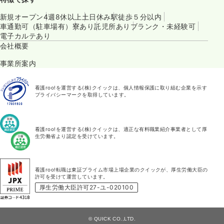
新規オープン
4週8休以上
土日休み
駅徒歩５分以内
車通勤可（駐車場有）
寮あり
託児所あり
ブランク・未経験可
電子カルテあり
会社概要
事業所案内
看護roo!を運営する(株)クイックは、個人情報保護に取り組む企業を示す
プライバシーマークを取得しています。
看護roo!を運営する(株)クイックは、適正な有料職業紹介事業者として厚
生労働省より認定を受けています。
看護roo!転職は東証プライム市場上場企業のクイックが、厚生労働大臣の
許可を受けて運営しています。
厚生労働大臣許可27-ユ-020100
© QUICK CO.,LTD.