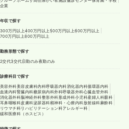
グループホーム
サ高住
障がい者施設
健診センター
保育園・学校
企業
年収で探す
300万円以上
400万円以上
500万円以上
600万円以上
700万円以上
800万円以上
勤務形態で探す
2交代
3交代
日勤のみ
夜勤のみ
診療科目で探す
美容外科
美容皮膚科
内科
呼吸器内科
消化器内科
循環器内科
血液内科
腎臓内科
糖尿病内科
外科
呼吸器外科
心臓血管外科
消化器外科
脳神経外科
整形外科
形成外科
小児科
産婦人科
眼科
耳鼻咽喉科
皮膚科
泌尿器科
精神科・心療内科
放射線科
麻酔科
リウマチ科
リハビリテーション科
アレルギー科
緩和医療科（ホスピス）
特徴で探す