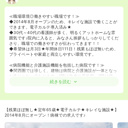
≪職場環境◎働きやすい職場です！≫
◆2014年8月オープンのため、キレイな施設で働くことが
できます。電子カルテ導入済み★
◆30代～40代の看護師が多く、明るくアットホームな雰
囲気です♪院内に入ると、みなさん挨拶もしっかりしてくだ
さり、職場での働きやすさが伝わってきます！！
◆希望休は月3日★年間休日111日！残業もほぼ無いため、
プライベートや家庭と両立しやすい環境です。
≪病院機能と介護施設機能を包括した病院です！≫
◆関西圏では珍しく、建物は病院と介護施設が一体となっ
た造りとなっております。1階は外来や手術室、2階は病
棟、3階は介護老人保健施設、4階は住宅型有料老人ホーム
続きを読む
となっております。
◆広々とした中庭が有り、外でリハビリを行うことが可能
です★
◆リハビリ専門医が2名在籍しており、整形外科・脳神経
外科いずれの患者様にも携わることが可能です！
【残業ほぼ無し★定年65歳★電子カルテ★キレイな施設★】
2014年8月にオープン！病棟での求人です♪