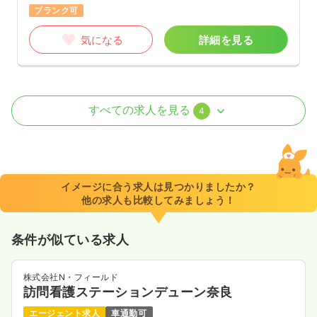
ブランク可
気になる
詳細を見る
外来
一般＋療養
正看護師
すべての求人を見る
4
一時募集休止
日勤のみ（常勤）
23.0
給与
万円〜
/月
賞与2.6ヶ月
※一例
イメージに合う求人は見つかりましたか？
時間
8:30～17:15
他の求人も比較してみましょう！
日祝休み
4週8休以上
ブランク可
第二新卒可
月給23万円以上可
条件が似ている求人
気になる
詳細を見る
株式会社N・フィールド
訪問看護ステーションデューン奈良
一時募集休止
日勤のみ（パート）
エージェント求人
車通勤可