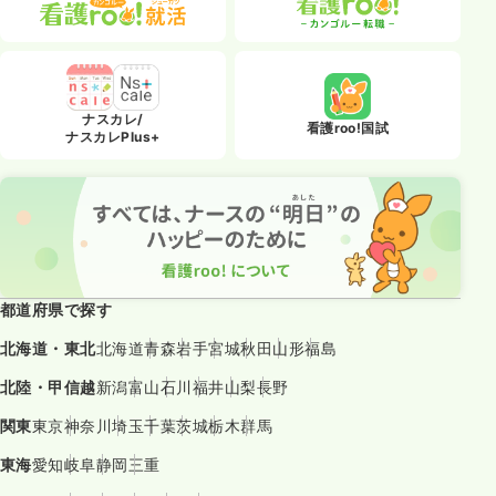
ナスカレ/
看護roo!国試
ナスカレPlus+
都道府県で探す
北海道・東北
北海道
青森
岩手
宮城
秋田
山形
福島
北陸・甲信越
新潟
富山
石川
福井
山梨
長野
関東
東京
神奈川
埼玉
千葉
茨城
栃木
群馬
東海
愛知
岐阜
静岡
三重