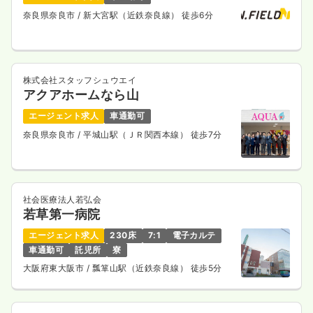
奈良県奈良市
/ 新大宮駅（近鉄奈良線） 徒歩6分
1,400〜1,700
給与
時給
円
時間
8:30～17:15
日祝休み
ブランク可
第二新卒可
時給1,700円以上可
株式会社スタッフシュウエイ
気になる
詳細を見る
アクアホームなら山
エージェント求人
車通勤可
奈良県奈良市
/ 平城山駅（ＪＲ関西本線） 徒歩7分
訪問看護
一般＋療養
正看護師
一時募集休止
日勤のみ（常勤）
社会医療法人若弘会
23.0
給与
万円〜
/月
賞与2回
若草第一病院
※一例
時間
8:30～17:15
エージェント求人
230床
7:1
電子カルテ
車通勤可
託児所
寮
4週8休以上
ブランク可
第二新卒可
月給23万円以上可
大阪府東大阪市
/ 瓢箪山駅（近鉄奈良線） 徒歩5分
気になる
詳細を見る