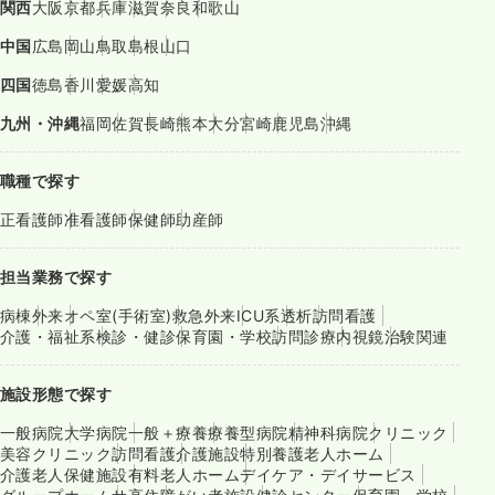
関西
大阪
京都
兵庫
滋賀
奈良
和歌山
中国
広島
岡山
鳥取
島根
山口
四国
徳島
香川
愛媛
高知
九州・沖縄
福岡
佐賀
長崎
熊本
大分
宮崎
鹿児島
沖縄
職種で探す
正看護師
准看護師
保健師
助産師
担当業務で探す
病棟
外来
オペ室(手術室)
救急外来
ICU系
透析
訪問看護
介護・福祉系
検診・健診
保育園・学校
訪問診療
内視鏡
治験関連
施設形態で探す
一般病院
大学病院
一般＋療養
療養型病院
精神科病院
クリニック
美容クリニック
訪問看護
介護施設
特別養護老人ホーム
介護老人保健施設
有料老人ホーム
デイケア・デイサービス