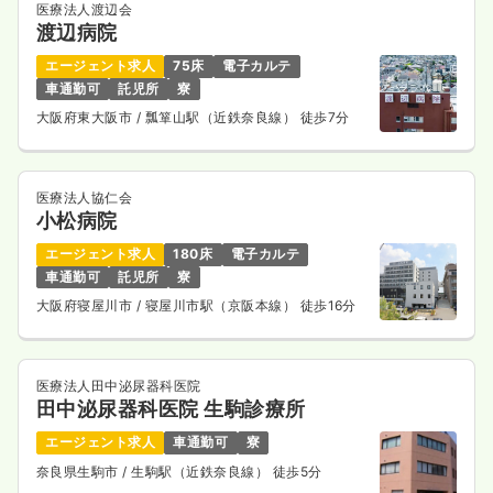
医療法人渡辺会
渡辺病院
一時募集休止
日勤のみ（パート）
エージェント求人
75床
電子カルテ
1,400〜1,700
給与
時給
円
車通勤可
託児所
寮
時間
8:30～17:15
大阪府東大阪市
/ 瓢箪山駅（近鉄奈良線） 徒歩7分
ブランク可
第二新卒可
時給1,700円以上可
気になる
詳細を見る
医療法人協仁会
小松病院
エージェント求人
180床
電子カルテ
車通勤可
託児所
寮
大阪府寝屋川市
/ 寝屋川市駅（京阪本線） 徒歩16分
医療法人田中泌尿器科医院
田中泌尿器科医院 生駒診療所
エージェント求人
車通勤可
寮
奈良県生駒市
/ 生駒駅（近鉄奈良線） 徒歩5分