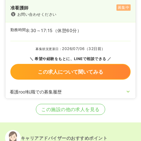
准看護師
募集中
お問い合わせください
勤務時間
8:30～17:15
（休憩60分）
2026/07/06（32日前）
募集状況更新日：
希望や経験をもとに、LINEで相談できる
この求人について聞いてみる
看護roo!転職での募集履歴
2025/09/29
正・准看護師の募集を開始
2025/05/21
正・准看護師の募集を休止
この施設の他の求人を見る
2025/03/07
正・准看護師の募集を開始
2022/11/30
正・准看護師の募集を休止
2022/09/08
正・准看護師の募集を開始
2021/05/18
正・准看護師の募集を休止
2020/09/17
正・准看護師を募集中
キャリアアドバイザーのおすすめポイント