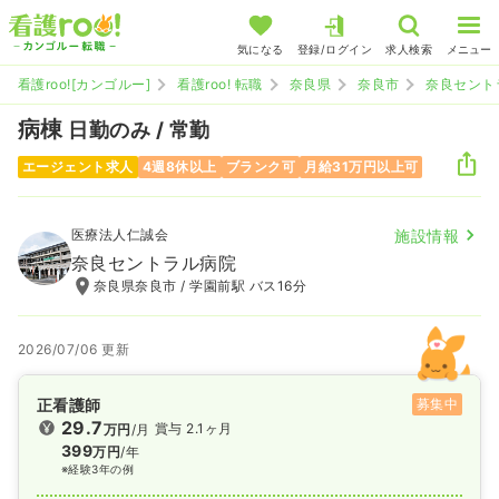
気になる
登録/ログイン
求人検索
メニュー
看護roo![カンゴルー]
看護roo! 転職
奈良県
奈良市
奈良セント
病棟
日勤のみ / 常勤
エージェント求人
4週8休以上
ブランク可
月給31万円以上可
医療法人仁誠会
施設情報
奈良セントラル病院
奈良県奈良市 / 学園前駅 バス16分
2026/07/06 更新
正看護師
募集中
29.7
賞与 2.1ヶ月
万円
/月
399
万円
/年
※経験3年の例