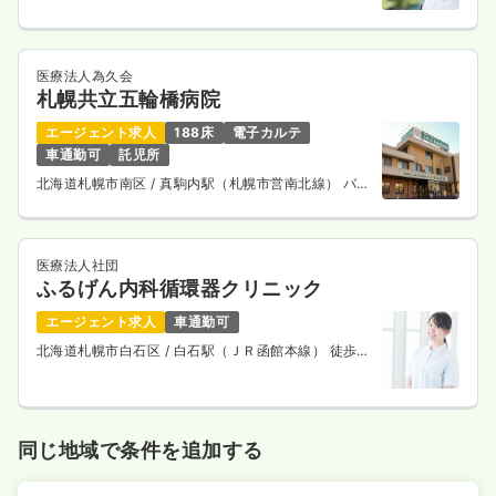
医療法人為久会
札幌共立五輪橋病院
エージェント求人
188床
電子カルテ
車通勤可
託児所
北海道札幌市南区
/ 真駒内駅（札幌市営南北線） バス
12分
医療法人社団
ふるげん内科循環器クリニック
エージェント求人
車通勤可
北海道札幌市白石区
/ 白石駅（ＪＲ函館本線） 徒歩
10分
同じ地域で条件を追加する