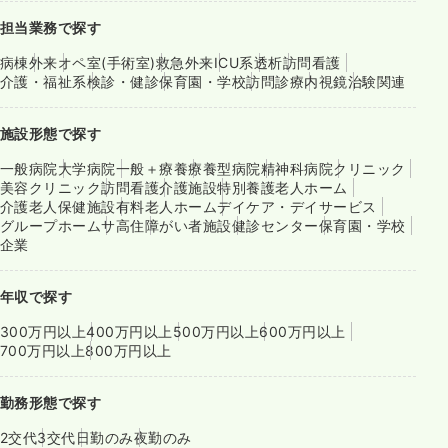
担当業務で探す
病棟
外来
オペ室(手術室)
救急外来
ICU系
透析
訪問看護
介護・福祉系
検診・健診
保育園・学校
訪問診療
内視鏡
治験関連
施設形態で探す
一般病院
大学病院
一般＋療養
療養型病院
精神科病院
クリニック
美容クリニック
訪問看護
介護施設
特別養護老人ホーム
介護老人保健施設
有料老人ホーム
デイケア・デイサービス
グループホーム
サ高住
障がい者施設
健診センター
保育園・学校
企業
年収で探す
300万円以上
400万円以上
500万円以上
600万円以上
700万円以上
800万円以上
勤務形態で探す
2交代
3交代
日勤のみ
夜勤のみ