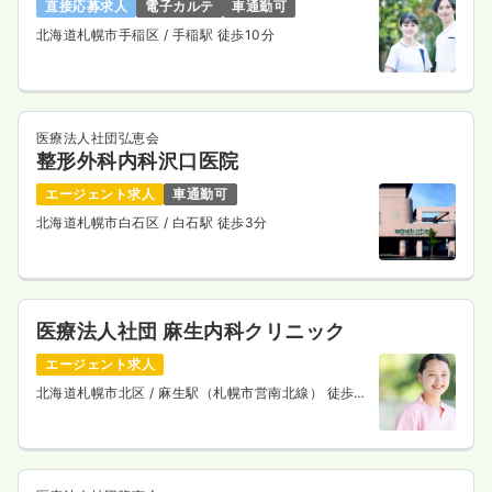
直接応募求人
電子カルテ
車通勤可
北海道札幌市手稲区
/ 手稲駅 徒歩10分
医療法人社団弘恵会
整形外科内科沢口医院
エージェント求人
車通勤可
北海道札幌市白石区
/ 白石駅 徒歩3分
医療法人社団 麻生内科クリニック
エージェント求人
北海道札幌市北区
/ 麻生駅（札幌市営南北線） 徒歩1
分