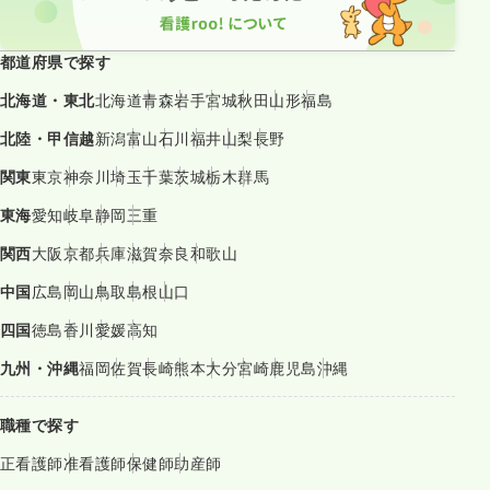
都道府県で探す
北海道・東北
北海道
青森
岩手
宮城
秋田
山形
福島
北陸・甲信越
新潟
富山
石川
福井
山梨
長野
関東
東京
神奈川
埼玉
千葉
茨城
栃木
群馬
東海
愛知
岐阜
静岡
三重
関西
大阪
京都
兵庫
滋賀
奈良
和歌山
中国
広島
岡山
鳥取
島根
山口
四国
徳島
香川
愛媛
高知
九州・沖縄
福岡
佐賀
長崎
熊本
大分
宮崎
鹿児島
沖縄
職種で探す
正看護師
准看護師
保健師
助産師