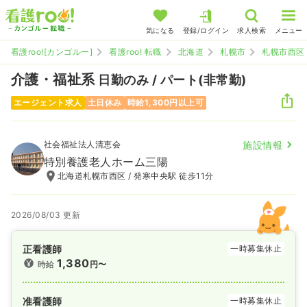
気になる
登録/ログイン
求人検索
メニュー
看護roo![カンゴルー]
看護roo! 転職
北海道
札幌市
札幌市西区
介護・福祉系
日勤のみ / パート(非常勤)
エージェント求人
土日休み
時給1,300円以上可
社会福祉法人清恵会
施設情報
特別養護老人ホーム三陽
北海道札幌市西区 / 発寒中央駅 徒歩11分
2026/08/03 更新
正看護師
一時募集休止
1,380
時給
円〜
准看護師
一時募集休止