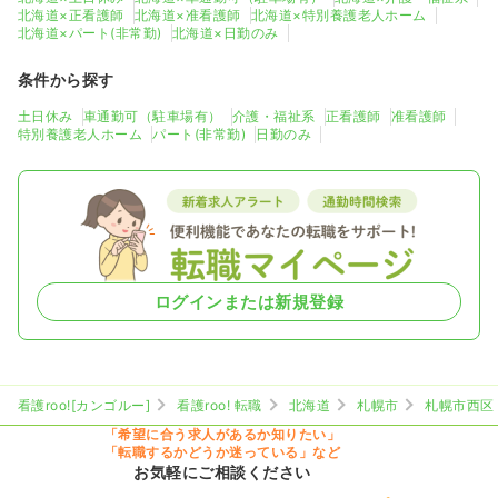
北海道×正看護師
北海道×准看護師
北海道×特別養護老人ホーム
北海道×パート(非常勤)
北海道×日勤のみ
条件から探す
土日休み
車通勤可（駐車場有）
介護・福祉系
正看護師
准看護師
特別養護老人ホーム
パート(非常勤)
日勤のみ
ログインまたは新規登録
看護roo![カンゴルー]
看護roo! 転職
北海道
札幌市
札幌市西区
「希望に合う求人があるか知りたい」
「転職するかどうか迷っている」など
お気軽にご相談ください