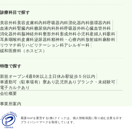
診療科目で探す
美容外科
美容皮膚科
内科
呼吸器内科
消化器内科
循環器内科
血液内科
腎臓内科
糖尿病内科
外科
呼吸器外科
心臓血管外科
消化器外科
脳神経外科
整形外科
形成外科
小児科
産婦人科
眼科
耳鼻咽喉科
皮膚科
泌尿器科
精神科・心療内科
放射線科
麻酔科
リウマチ科
リハビリテーション科
アレルギー科
緩和医療科（ホスピス）
特徴で探す
新規オープン
4週8休以上
土日休み
駅徒歩５分以内
車通勤可（駐車場有）
寮あり
託児所あり
ブランク・未経験可
電子カルテあり
会社概要
事業所案内
看護roo!を運営する(株)クイックは、個人情報保護に取り組む企業を示す
プライバシーマークを取得しています。