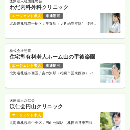
医療法人社団隆恵会
わだ内科外科クリニック
エージェント求人
車通勤可
北海道札幌市手稲区
/ 星置駅（ＪＲ函館本線） 徒歩5
分
株式会社誘喜
住宅型有料老人ホーム山の手後楽園
エージェント求人
車通勤可
北海道札幌市西区
/ 宮の沢駅（札幌市営東西線） バス
10分
医療法人渓仁会
渓仁会円山クリニック
エージェント求人
北海道札幌市中央区
/ 円山公園駅（札幌市営東西線）
徒歩3分