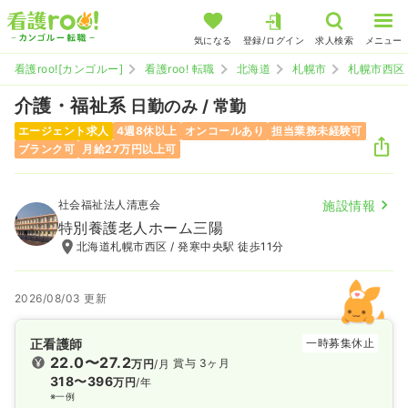
気になる
登録/ログイン
求人検索
メニュー
看護roo![カンゴルー]
看護roo! 転職
北海道
札幌市
札幌市西区
介護・福祉系
日勤のみ / 常勤
エージェント求人
4週8休以上
オンコールあり
担当業務未経験可
ブランク可
月給27万円以上可
社会福祉法人清恵会
施設情報
特別養護老人ホーム三陽
北海道札幌市西区 / 発寒中央駅 徒歩11分
2026/08/03 更新
正看護師
一時募集休止
22.0〜27.2
賞与 3ヶ月
万円
/月
318〜396
万円
/年
※一例