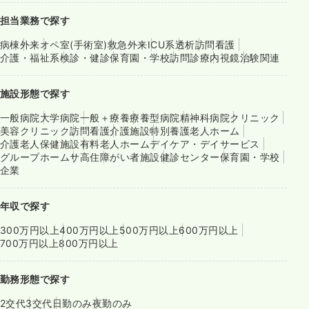
担当業務で探す
病棟
外来
オペ室(手術室)
救急外来
ICU系
透析
訪問看護
介護・福祉系
検診・健診
保育園・学校
訪問診療
内視鏡
治験関連
施設形態で探す
一般病院
大学病院
一般＋療養
療養型病院
精神科病院
クリニック
美容クリニック
訪問看護
介護施設
特別養護老人ホーム
介護老人保健施設
有料老人ホーム
デイケア・デイサービス
グループホーム
サ高住
障がい者施設
健診センター
保育園・学校
企業
年収で探す
300万円以上
400万円以上
500万円以上
600万円以上
700万円以上
800万円以上
勤務形態で探す
2交代
3交代
日勤のみ
夜勤のみ