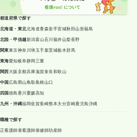
都道府県で探す
北海道・東北
北海道
青森
岩手
宮城
秋田
山形
福島
北陸・甲信越
新潟
富山
石川
福井
山梨
長野
関東
東京
神奈川
埼玉
千葉
茨城
栃木
群馬
東海
愛知
岐阜
静岡
三重
関西
大阪
京都
兵庫
滋賀
奈良
和歌山
中国
広島
岡山
鳥取
島根
山口
四国
徳島
香川
愛媛
高知
九州・沖縄
福岡
佐賀
長崎
熊本
大分
宮崎
鹿児島
沖縄
職種で探す
正看護師
准看護師
保健師
助産師