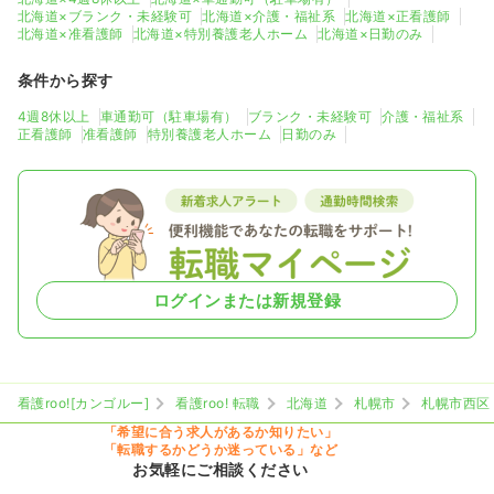
北海道×ブランク・未経験可
北海道×介護・福祉系
北海道×正看護師
北海道×准看護師
北海道×特別養護老人ホーム
北海道×日勤のみ
条件から探す
4週8休以上
車通勤可（駐車場有）
ブランク・未経験可
介護・福祉系
正看護師
准看護師
特別養護老人ホーム
日勤のみ
ログインまたは新規登録
看護roo![カンゴルー]
看護roo! 転職
北海道
札幌市
札幌市西区
「希望に合う求人があるか知りたい」
「転職するかどうか迷っている」など
お気軽にご相談ください