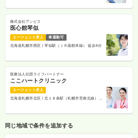
株式会社アンビス
医心館琴似
エージェント求人
車通勤可
北海道札幌市西区
/ 琴似駅（ＪＲ函館本線） 徒歩4分
医療法人社団ライフパートナー
ここハートクリニック
エージェント求人
北海道札幌市北区
/ 北１８条駅（札幌市営南北線） 徒
歩7分
同じ地域で条件を追加する