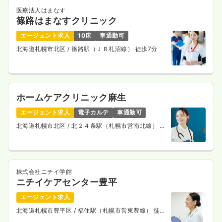
医療法人はまなす
篠路はまなすクリニック
エージェント求人
10床
車通勤可
北海道札幌市北区
/ 篠路駅（ＪＲ札沼線） 徒歩7分
ホームケアクリニック麻生
エージェント求人
電子カルテ
車通勤可
北海道札幌市北区
/ 北２４条駅（札幌市営南北線） 徒
歩4分
株式会社ニチイ学館
ニチイケアセンター豊平
エージェント求人
北海道札幌市豊平区
/ 福住駅（札幌市営東豊線） 徒歩
15分