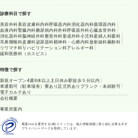
診療科目で探す
美容外科
美容皮膚科
内科
呼吸器内科
消化器内科
循環器内科
血液内科
腎臓内科
糖尿病内科
外科
呼吸器外科
心臓血管外科
消化器外科
脳神経外科
整形外科
形成外科
小児科
産婦人科
眼科
耳鼻咽喉科
皮膚科
泌尿器科
精神科・心療内科
放射線科
麻酔科
リウマチ科
リハビリテーション科
アレルギー科
緩和医療科（ホスピス）
特徴で探す
新規オープン
4週8休以上
土日休み
駅徒歩５分以内
車通勤可（駐車場有）
寮あり
託児所あり
ブランク・未経験可
電子カルテあり
会社概要
事業所案内
看護roo!を運営する(株)クイックは、個人情報保護に取り組む企業を示す
プライバシーマークを取得しています。