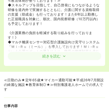
≪教育体制が整っております！≫
◆スキルアップを目指して、自己啓発にもつながるような
研修を道内外で実施するとともに、介護に関する資格取得
の支援（助成金）も行っております！また6年以上勤務し
た正規職員を対象に、順次、国内視察研修（10万円以内）
も予定しております！
《介護業務の負担を軽減する取り組みを行っておりま
す！》
◆マルチ離床センサー対応型介護施設向け見守りシステム
「Ｍｉ-Ｒｕ（ミール）」を導入しております！Ｍｉ-Ｒｕ
という介護ロボットの導入により、職員の腰痛対策を含む
負担軽減されております！またリフトの介護機器等導入も
続きを読む
しております！
《楽しい行事がたくさん！》
◆職員年末おみくじ大会やクリスマス会など行事が豊富に
あり、利用者様のみでなく職員の方も皆様和気あいあいと
≪日勤のみ★定年65歳★マイカー通勤可能★平成26年7月開設
楽しまれております！
の綺麗な施設★教育体制◎★≫特別養護老人ホームでの求人で
す
仕事内容