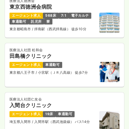
医療法人徳洲会
東京西徳洲会病院
エージェント求人
568床
7:1
電子カルテ
車通勤可
託児所
寮
東京都昭島市
/ 拝島駅（西武拝島線） 徒歩10分
医療法人社団 松和会
田島橋クリニック
エージェント求人
車通勤可
東京都八王子市
/ 小宮駅（ＪＲ八高線） 徒歩7分
医療法人社団仁友会
入間台クリニック
エージェント求人
19床
車通勤可
埼玉県入間市
/ 入間市駅（西武池袋線） バス14分