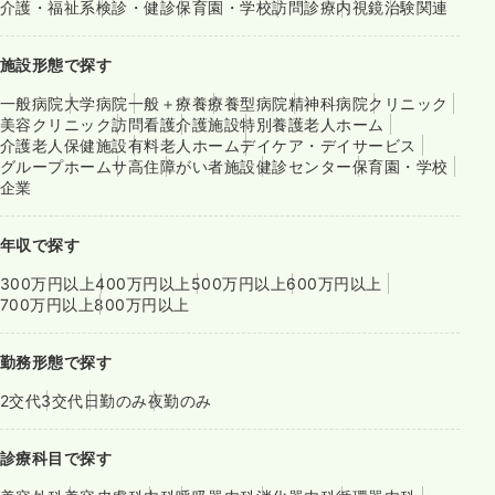
介護・福祉系
検診・健診
保育園・学校
訪問診療
内視鏡
治験関連
施設形態で探す
一般病院
大学病院
一般＋療養
療養型病院
精神科病院
クリニック
美容クリニック
訪問看護
介護施設
特別養護老人ホーム
介護老人保健施設
有料老人ホーム
デイケア・デイサービス
グループホーム
サ高住
障がい者施設
健診センター
保育園・学校
企業
年収で探す
300万円以上
400万円以上
500万円以上
600万円以上
700万円以上
800万円以上
勤務形態で探す
2交代
3交代
日勤のみ
夜勤のみ
診療科目で探す