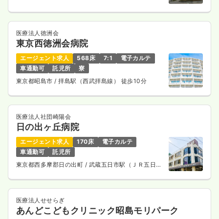
医療法人徳洲会
東京西徳洲会病院
エージェント求人
568床
7:1
電子カルテ
車通勤可
託児所
寮
東京都昭島市
/ 拝島駅（西武拝島線） 徒歩10分
医療法人社団崎陽会
日の出ヶ丘病院
エージェント求人
170床
電子カルテ
車通勤可
託児所
東京都西多摩郡日の出町
/ 武蔵五日市駅（ＪＲ五日市
線） バス20分
医療法人せせらぎ
あんどこどもクリニック昭島モリパーク