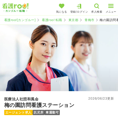
気になる
登録/ログイン
求人検索
メニュー
看護roo![カンゴルー]
看護roo! 転職
東京都
青梅市
梅の園訪問
2026/06/23更新
医療法人社団和風会
梅の園訪問看護ステーション
エージェント求人
託児所
車通勤可