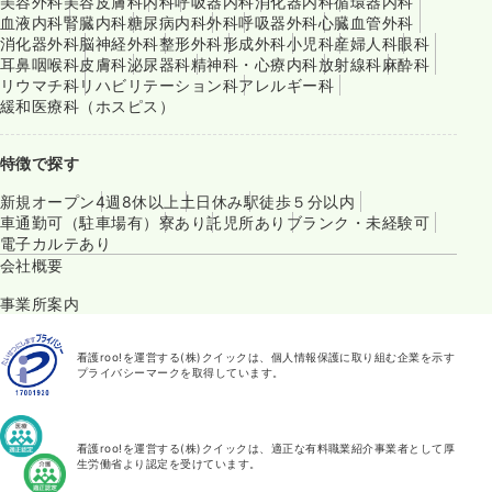
美容外科
美容皮膚科
内科
呼吸器内科
消化器内科
循環器内科
血液内科
腎臓内科
糖尿病内科
外科
呼吸器外科
心臓血管外科
消化器外科
脳神経外科
整形外科
形成外科
小児科
産婦人科
眼科
耳鼻咽喉科
皮膚科
泌尿器科
精神科・心療内科
放射線科
麻酔科
リウマチ科
リハビリテーション科
アレルギー科
緩和医療科（ホスピス）
特徴で探す
新規オープン
4週8休以上
土日休み
駅徒歩５分以内
車通勤可（駐車場有）
寮あり
託児所あり
ブランク・未経験可
電子カルテあり
会社概要
事業所案内
看護roo!を運営する(株)クイックは、個人情報保護に取り組む企業を示す
プライバシーマークを取得しています。
看護roo!を運営する(株)クイックは、適正な有料職業紹介事業者として厚
生労働省より認定を受けています。