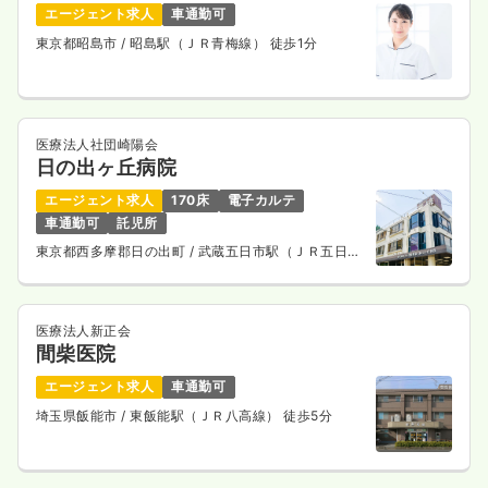
エージェント求人
車通勤可
東京都昭島市
/ 昭島駅（ＪＲ青梅線） 徒歩1分
医療法人社団崎陽会
日の出ヶ丘病院
エージェント求人
170床
電子カルテ
車通勤可
託児所
東京都西多摩郡日の出町
/ 武蔵五日市駅（ＪＲ五日市
線） バス20分
医療法人新正会
間柴医院
エージェント求人
車通勤可
埼玉県飯能市
/ 東飯能駅（ＪＲ八高線） 徒歩5分