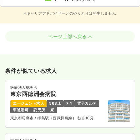
※キャリアアドバイザーとのやりとりは発生しません
ページ上部へ戻る
条件が似ている求人
医療法人徳洲会
東京西徳洲会病院
エージェント求人
568床
7:1
電子カルテ
車通勤可
託児所
寮
東京都昭島市
/ 拝島駅（西武拝島線） 徒歩10分