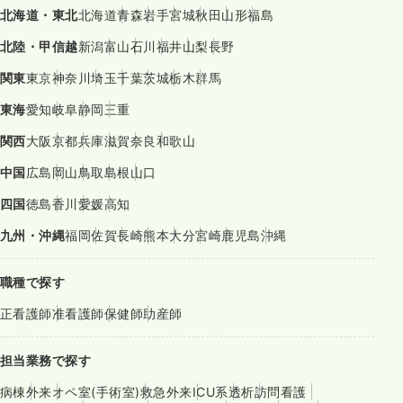
北海道・東北
北海道
青森
岩手
宮城
秋田
山形
福島
北陸・甲信越
新潟
富山
石川
福井
山梨
長野
関東
東京
神奈川
埼玉
千葉
茨城
栃木
群馬
東海
愛知
岐阜
静岡
三重
関西
大阪
京都
兵庫
滋賀
奈良
和歌山
中国
広島
岡山
鳥取
島根
山口
四国
徳島
香川
愛媛
高知
九州・沖縄
福岡
佐賀
長崎
熊本
大分
宮崎
鹿児島
沖縄
職種で探す
正看護師
准看護師
保健師
助産師
担当業務で探す
病棟
外来
オペ室(手術室)
救急外来
ICU系
透析
訪問看護